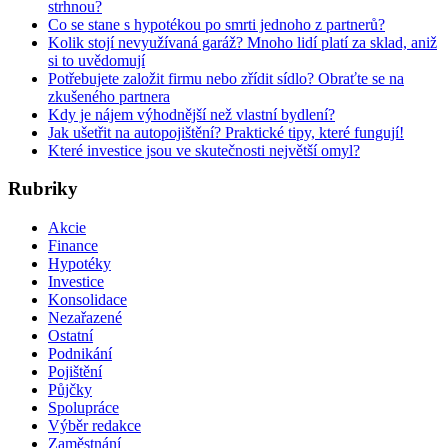
strhnou?
Co se stane s hypotékou po smrti jednoho z partnerů?
Kolik stojí nevyužívaná garáž? Mnoho lidí platí za sklad, aniž
si to uvědomují
Potřebujete založit firmu nebo zřídit sídlo? Obraťte se na
zkušeného partnera
Kdy je nájem výhodnější než vlastní bydlení?
Jak ušetřit na autopojištění? Praktické tipy, které fungují!
Které investice jsou ve skutečnosti největší omyl?
Rubriky
Akcie
Finance
Hypotéky
Investice
Konsolidace
Nezařazené
Ostatní
Podnikání
Pojištění
Půjčky
Spolupráce
Výběr redakce
Zaměstnání