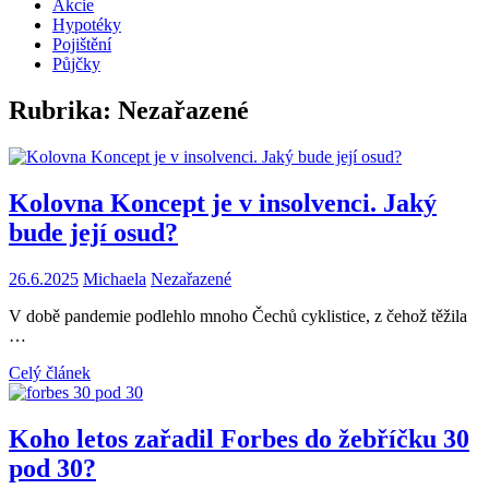
Akcie
Hypotéky
Pojištění
Půjčky
Rubrika:
Nezařazené
Kolovna Koncept je v insolvenci. Jaký
bude její osud?
26.6.2025
Michaela
Nezařazené
V době pandemie podlehlo mnoho Čechů cyklistice, z čehož těžila
…
Celý článek
Koho letos zařadil Forbes do žebříčku 30
pod 30?