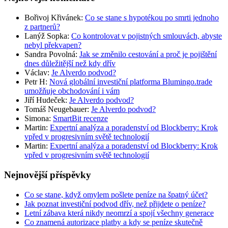
Bořivoj Křivánek
:
Co se stane s hypotékou po smrti jednoho
z partnerů?
Lanýž Sopka
:
Co kontrolovat v pojistných smlouvách, abyste
nebyl překvapen?
Sandra Povolná
:
Jak se změnilo cestování a proč je pojištění
dnes důležitější než kdy dřív
Václav
:
Je Alverdo podvod?
Petr H
:
Nová globální investiční platforma Blumingo.trade
umožňuje obchodování i vám
Jiří Hudeček
:
Je Alverdo podvod?
Tomáš Neugebauer
:
Je Alverdo podvod?
Simona
:
SmartBit recenze
Martin
:
Expertní analýza a poradenství od Blockberry: Krok
vpřed v progresivním světě technologií
Martin
:
Expertní analýza a poradenství od Blockberry: Krok
vpřed v progresivním světě technologií
Nejnovější příspěvky
Co se stane, když omylem pošlete peníze na špatný účet?
Jak poznat investiční podvod dřív, než přijdete o peníze?
Letní zábava která nikdy neomrzí a spojí všechny generace
Co znamená autorizace platby a kdy se peníze skutečně