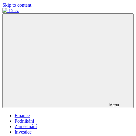
Skip to content
i15.cz
…
váš
finanční
poradce
Menu
Finance
Podnikání
Zaměstnání
Investice