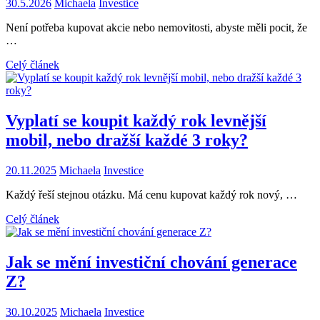
30.5.2026
Michaela
Investice
Není potřeba kupovat akcie nebo nemovitosti, abyste měli pocit, že
…
Celý článek
Vyplatí se koupit každý rok levnější
mobil, nebo dražší každé 3 roky?
20.11.2025
Michaela
Investice
Každý řeší stejnou otázku. Má cenu kupovat každý rok nový, …
Celý článek
Jak se mění investiční chování generace
Z?
30.10.2025
Michaela
Investice