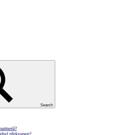
Search
partnerů?
nebyl překvapen?