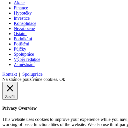
Akcie
Finance
Hypotéky
Investice
Konsolidace
Nezařazené
Ostatní
Podnikání
Pojištění
Půjčky
Spolupráce
Výběr redakce
Zaměstnání
Kontakt
|
Spolupráce
Na stránce používáme cookies.
Ok
Zavřít
Privacy Overview
This website uses cookies to improve your experience while you navigat
working of basic functionalities of the website. We also use third-pa