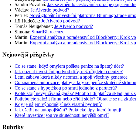
Sandra Povolná
:
Jak se změnilo cestování a proč je pojištění dn
Václav
:
Je Alverdo podvod?
Petr H
:
Nová globální investiční platforma Blumingo.trade um
Jiří Hudeček
:
Je Alverdo podvod?
Tomáš Neugebauer
:
Je Alverdo podvod?
Simona
:
SmartBit recenze
Martin
:
Expertní analýza a poradenství od Blockberry: Krok vp
Martin
:
Expertní analýza a poradenství od Blockberry: Krok vp
Nejnovější příspěvky
Co se stane, když omylem pošlete peníze na špatný účet?
Jak poznat investiční podvod dřív, než přijdete o peníze?
Letní zábava která nikdy neomrzí a spojí všechny generace
Co znamená autorizace platby a kdy se peníze skutečně strhno
Co se stane s hypotékou po smrti jednoho z partnerů?
Kolik stojí nevyužívaná garáž? Mnoho lidí platí za sklad, aniž 
Potřebujete založit firmu nebo zřídit sídlo? Obraťte se na zkuš
Kdy je nájem výhodnější než vlastní bydlení?
Jak ušetřit na autopojištění? Praktické tipy, které fungují!
Které investice jsou ve skutečnosti největší omyl?
Rubriky