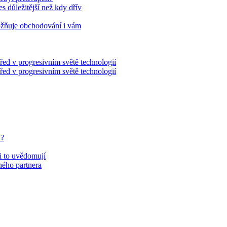
es důležitější než kdy dřív
ožňuje obchodování i vám
řed v progresivním světě technologií
řed v progresivním světě technologií
u?
si to uvědomují
eného partnera