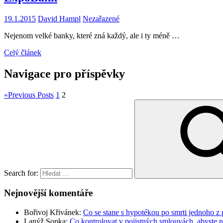
19.1.2015
David Hampl
Nezařazené
Nejenom velké banky, které zná každý, ale i ty méně …
Celý článek
Navigace pro příspěvky
«
Previous Posts
1
2
Search for:
Nejnovější komentáře
Bořivoj Křivánek
:
Co se stane s hypotékou po smrti jednoho z 
Lanýž Sopka
:
Co kontrolovat v pojistných smlouvách, abyste 