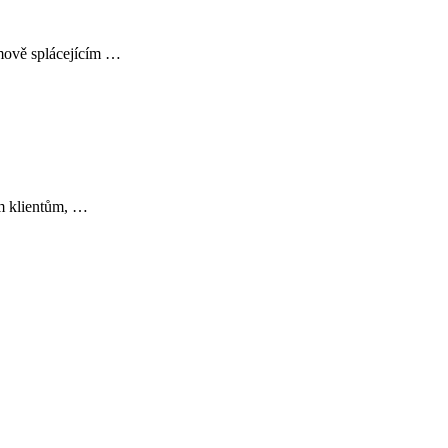
mově splácejícím …
ěm klientům, …