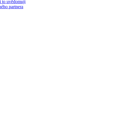
si to uvědomují
eného partnera