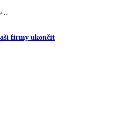
lně …
aší firmy ukončit