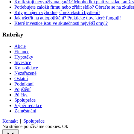
Kolik stojí nevyužívaná garáž? Mnoho lidí platí za sklad, aniž 
Potřebujete založit firmu nebo zřídit sídlo? Obraťte se na zkuš
Kdy je nájem výhodnější než vlastní bydlení?
Jak ušetřit na autopojištění? Praktické tipy, které fungují!
Které investice jsou ve skutečnosti největší omyl?
Rubriky
Akcie
Finance
Hypotéky
Investice
Konsolidace
Nezařazené
Ostatní
Podnikání
Pojištění
Půjčky
Spolupráce
Výběr redakce
Zaměstnání
Kontakt
|
Spolupráce
Na stránce používáme cookies.
Ok