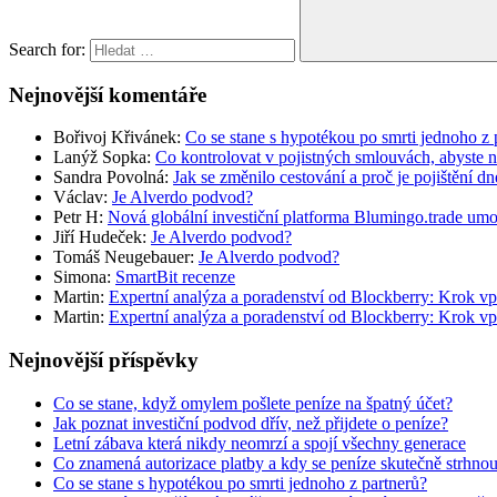
Search for:
Nejnovější komentáře
Bořivoj Křivánek
:
Co se stane s hypotékou po smrti jednoho z 
Lanýž Sopka
:
Co kontrolovat v pojistných smlouvách, abyste 
Sandra Povolná
:
Jak se změnilo cestování a proč je pojištění dn
Václav
:
Je Alverdo podvod?
Petr H
:
Nová globální investiční platforma Blumingo.trade um
Jiří Hudeček
:
Je Alverdo podvod?
Tomáš Neugebauer
:
Je Alverdo podvod?
Simona
:
SmartBit recenze
Martin
:
Expertní analýza a poradenství od Blockberry: Krok vp
Martin
:
Expertní analýza a poradenství od Blockberry: Krok vp
Nejnovější příspěvky
Co se stane, když omylem pošlete peníze na špatný účet?
Jak poznat investiční podvod dřív, než přijdete o peníze?
Letní zábava která nikdy neomrzí a spojí všechny generace
Co znamená autorizace platby a kdy se peníze skutečně strhno
Co se stane s hypotékou po smrti jednoho z partnerů?