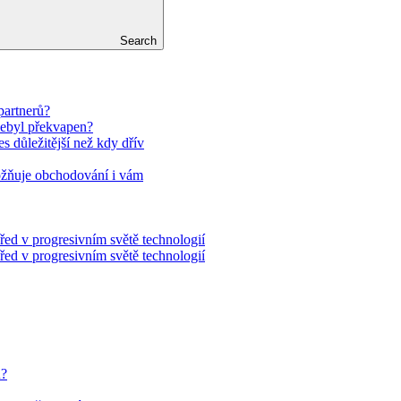
Search
partnerů?
nebyl překvapen?
es důležitější než kdy dřív
ožňuje obchodování i vám
řed v progresivním světě technologií
řed v progresivním světě technologií
u?