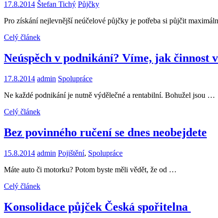
17.8.2014
Štefan Tichý
Půjčky
Pro získání nejlevnější neúčelové půjčky je potřeba si půjčit maximá
Celý článek
Neúspěch v podnikání? Víme, jak činnost v
17.8.2014
admin
Spolupráce
Ne každé podnikání je nutně výdělečné a rentabilní. Bohužel jsou …
Celý článek
Bez povinného ručení se dnes neobejdete
15.8.2014
admin
Pojištění
,
Spolupráce
Máte auto či motorku? Potom byste měli vědět, že od …
Celý článek
Konsolidace půjček Česká spořitelna