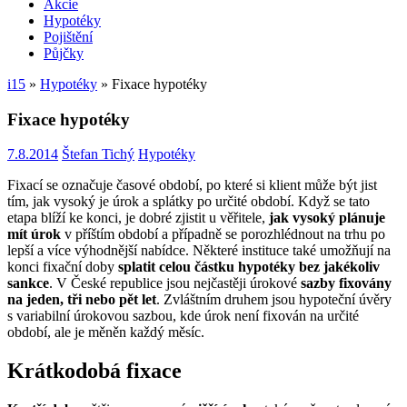
Akcie
Hypotéky
Pojištění
Půjčky
i15
»
Hypotéky
»
Fixace hypotéky
Fixace hypotéky
7.8.2014
Štefan Tichý
Hypotéky
Fixací se označuje časové období, po které si klient může být jist
tím, jak vysoký je úrok a splátky po určité období. Když se tato
etapa blíží ke konci, je dobré zjistit u věřitele,
jak vysoký plánuje
mít úrok
v příštím období a případně se porozhlédnout na trhu po
lepší a více výhodnější nabídce. Některé instituce také umožňují na
konci fixační doby
splatit celou částku hypotéky bez jakékoliv
sankce
. V České republice jsou nejčastěji úrokové
sazby fixovány
na jeden, tři nebo pět let
. Zvláštním druhem jsou hypoteční úvěry
s variabilní úrokovou sazbou, kde úrok není fixován na určité
období, ale je měněn každý měsíc.
Krátkodobá fixace