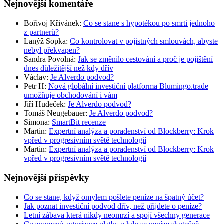
Nejnovější komentáře
Bořivoj Křivánek
:
Co se stane s hypotékou po smrti jednoho
z partnerů?
Lanýž Sopka
:
Co kontrolovat v pojistných smlouvách, abyste
nebyl překvapen?
Sandra Povolná
:
Jak se změnilo cestování a proč je pojištění
dnes důležitější než kdy dřív
Václav
:
Je Alverdo podvod?
Petr H
:
Nová globální investiční platforma Blumingo.trade
umožňuje obchodování i vám
Jiří Hudeček
:
Je Alverdo podvod?
Tomáš Neugebauer
:
Je Alverdo podvod?
Simona
:
SmartBit recenze
Martin
:
Expertní analýza a poradenství od Blockberry: Krok
vpřed v progresivním světě technologií
Martin
:
Expertní analýza a poradenství od Blockberry: Krok
vpřed v progresivním světě technologií
Nejnovější příspěvky
Co se stane, když omylem pošlete peníze na špatný účet?
Jak poznat investiční podvod dřív, než přijdete o peníze?
Letní zábava která nikdy neomrzí a spojí všechny generace