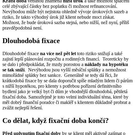
Kratší doba
většinou znamená
nižší úrok
a také možnost splacení
celé zbývající částky bez poplatku či možnost refinancování.
Nevýhodou může být nejistota ohledně vývoje úrokových sazeb a
riziko, že takto výhodný úrok již klient nebude moct získat.
Možnost, že bude úroková sazba stejná, nebo nižší, než nyní, příliš
pravděpodobná není.
Dlouhodobá fixace
Dlouhodobé fixace
na více než pět let
toto riziko snižují a také
zajistí lepší plánování rozpočtu a rodinných financí. Teoreticky by
se dalo i předpokládat, že mzdy porostou a
náklady na hypotéku
se tak sníží
. Nevýhodou jsou vyšší měsíční splátky a nemožnost
mimořádné splátky bez sankce. Generálně se tedy dá říci, že
krátkodobá fixace by se dala doporučit spíše mladým lidem či párům
s nižší hypotékou, pro klienty s potřebou pořízení definitivního
bydlení jako je velký byt či dům je vhodnější dlouhodobá, pětiletá
fixační doba. Samozřejmě je toto velmi individuální téma, které by
měl dobrý finanční poradce či makléř s klientem důkladně probrat a
zvážit nejlepší řešení.
Co dělat, když fixační doba končí?
Před uplynutím fixační doby
by se klient měl aktivně zajímat o