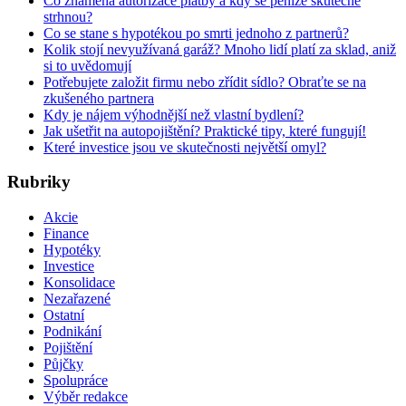
Co znamená autorizace platby a kdy se peníze skutečně
strhnou?
Co se stane s hypotékou po smrti jednoho z partnerů?
Kolik stojí nevyužívaná garáž? Mnoho lidí platí za sklad, aniž
si to uvědomují
Potřebujete založit firmu nebo zřídit sídlo? Obraťte se na
zkušeného partnera
Kdy je nájem výhodnější než vlastní bydlení?
Jak ušetřit na autopojištění? Praktické tipy, které fungují!
Které investice jsou ve skutečnosti největší omyl?
Rubriky
Akcie
Finance
Hypotéky
Investice
Konsolidace
Nezařazené
Ostatní
Podnikání
Pojištění
Půjčky
Spolupráce
Výběr redakce