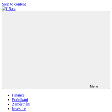
Skip to content
i15.cz
…
váš
finanční
poradce
Menu
Finance
Podnikání
Zaměstnání
Investice