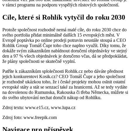
v rámci programu na podporu vyspělých růstových společností.
Cíle, které si Rohlík vytyčil do roku 2030
Protože společnost rozhodně nemá malé cíle, do roku 2030 chce do
svého portfolia přidat minimálně dalších 15 evropských měst. V
Evropě poptávka po online prodeji potravin neustále stoupá a CEO
Rohlik Group Tomáš Čupr toho chce naplno využít. Díky tomu, že
dokáže svým zákazníkům nabídnout doručení objednávky ve stejný
den a 97 % všech objednávek je doručeno včas, dá se předpokládat,
že plány společnosti se skutečně vyplní.
Patříte k zákazníkům splolečnosti Rohlik.cz nebo dáváte přednost
jejich konkurentovi Kosik.cz? CEO Tomáš Čupr a jeho společnost
je rozhodně ukázkou toho, že i české projekty mohou oslnit ostatní
evropské státy a stát se senzací také za hranicemi. Až se tedy vydáte
na dovolenou do Rumunska, Rakouska či třeba Německa, můžete si
do svého ubytování nechat doručit nákup od Rohlíku.
Zdroj textu: www.e15.cz, www.lupa.cz
Zdroj foto: www.freepik.com
Navigace pro příspěvek