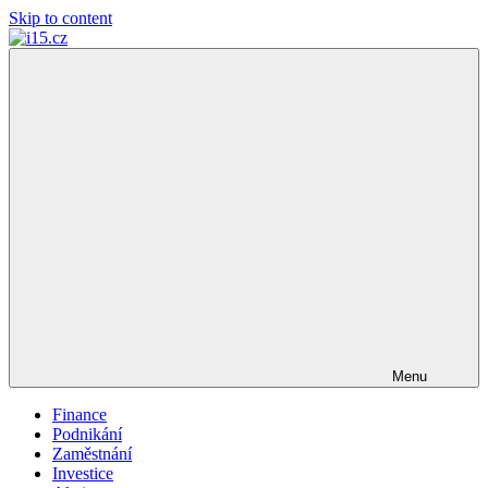
Skip to content
i15.cz
…
váš
finanční
poradce
Menu
Finance
Podnikání
Zaměstnání
Investice