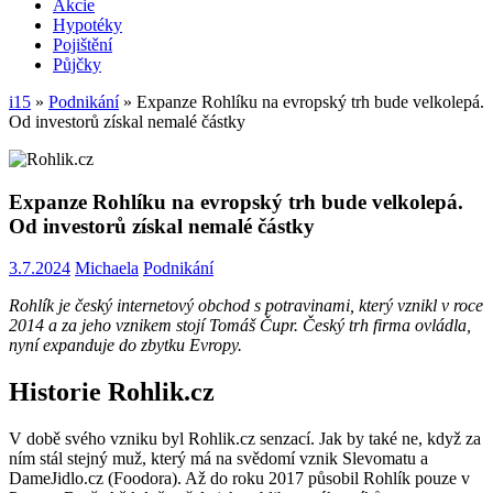
Akcie
Hypotéky
Pojištění
Půjčky
i15
»
Podnikání
»
Expanze Rohlíku na evropský trh bude velkolepá.
Od investorů získal nemalé částky
Expanze Rohlíku na evropský trh bude velkolepá.
Od investorů získal nemalé částky
3.7.2024
Michaela
Podnikání
Rohlík je český internetový obchod s potravinami, který vznikl v roce
2014 a za jeho vznikem stojí Tomáš Čupr. Český trh firma ovládla,
nyní expanduje do zbytku Evropy.
Historie Rohlik.cz
V době svého vzniku byl Rohlik.cz senzací. Jak by také ne, když za
ním stál stejný muž, který má na svědomí vznik Slevomatu a
DameJidlo.cz (Foodora). Až do roku 2017 působil Rohlík pouze v