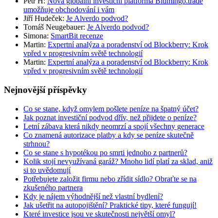
Petr H
:
Nová globální investiční platforma Blumingo.trade
umožňuje obchodování i vám
Jiří Hudeček
:
Je Alverdo podvod?
Tomáš Neugebauer
:
Je Alverdo podvod?
Simona
:
SmartBit recenze
Martin
:
Expertní analýza a poradenství od Blockberry: Krok
vpřed v progresivním světě technologií
Martin
:
Expertní analýza a poradenství od Blockberry: Krok
vpřed v progresivním světě technologií
Nejnovější příspěvky
Co se stane, když omylem pošlete peníze na špatný účet?
Jak poznat investiční podvod dřív, než přijdete o peníze?
Letní zábava která nikdy neomrzí a spojí všechny generace
Co znamená autorizace platby a kdy se peníze skutečně
strhnou?
Co se stane s hypotékou po smrti jednoho z partnerů?
Kolik stojí nevyužívaná garáž? Mnoho lidí platí za sklad, aniž
si to uvědomují
Potřebujete založit firmu nebo zřídit sídlo? Obraťte se na
zkušeného partnera
Kdy je nájem výhodnější než vlastní bydlení?
Jak ušetřit na autopojištění? Praktické tipy, které fungují!
Které investice jsou ve skutečnosti největší omyl?