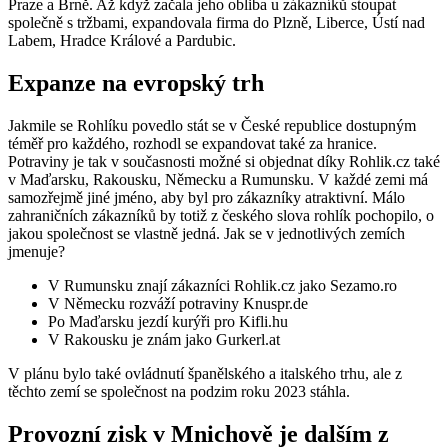
Praze a Brně. Až když začala jeho obliba u zákazníků stoupat
společně s tržbami, expandovala firma do Plzně, Liberce, Ústí nad
Labem, Hradce Králové a Pardubic.
Expanze na evropský trh
Jakmile se Rohlíku povedlo stát se v České republice dostupným
téměř pro každého, rozhodl se expandovat také za hranice.
Potraviny je tak v současnosti možné si objednat díky Rohlik.cz také
v Maďarsku, Rakousku, Německu a Rumunsku. V každé zemi má
samozřejmě jiné jméno, aby byl pro zákazníky atraktivní. Málo
zahraničních zákazníků by totiž z českého slova rohlík pochopilo, o
jakou společnost se vlastně jedná. Jak se v jednotlivých zemích
jmenuje?
V Rumunsku znají zákazníci Rohlik.cz jako Sezamo.ro
V Německu rozváží potraviny Knuspr.de
Po Maďarsku jezdí kurýři pro Kifli.hu
V Rakousku je znám jako Gurkerl.at
V plánu bylo také ovládnutí španělského a italského trhu, ale z
těchto zemí se společnost na podzim roku 2023 stáhla.
Provozní zisk v Mnichově je dalším z