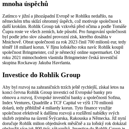
mnoha úspěchů
Zatímco v jižní a jihozápadní Evropě se Rohlíku nedařilo, na
německém trhu sklízí ohromný úspěch, což motivuje společnost k
další krokům. Rohlik Group tak vzkvétá před očima a podle Tomáše
Čupra roste ve všech zemích, kde působí. Pro fungování společnosti
byl podle jeho slov zásadní provozní zisk, kterého dosáhla v
Mnichově. Obrat společnosti za rok 2023 činil 700 milionů eur, tedy
téměř 18 miliard korun. V říjnu loňského roku navíc Rohlík koupil
společnost Bringmeister, což je německý online supermarket. Od
roku 2021 mimochodem vlastnila Bringmeister česká investiční
skupina Rockaway Jakuba Havrlanta.
Investice do Rohlik Group
Aby byl rozvoj na zahraničních trzích ještě rychlejší, získal letos na
konci června Rohlik Group investici od Evropské banky pro
obnovu a rozvoj, Evropské investiční banky a společností Sofina,
Index Ventures, Quadrille a TCF Capital ve výši 170 milionů
dolarů, tedy přibližně 4 miliardy korun. Tyto finance využije
společnost efektivně k dalšímu rozvoji a rozšíření nabídky svých
služeb zejména na území Švýcarska, Rakouska a Německa. Již nyní
doručuje Rohlík milion objednávek měsíčně a za loňský rok dokázal
obsloužit více jak 800 tisíc zákazníků. Investice do Rohlik Group je