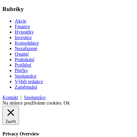
Rubriky
Akcie
Finance
Hypotéky
Investice
Konsolidace
Nezařazené
Ostatní
Podnikání
Pojištění
Půjčky
Spolupráce
Výběr redakce
Zaměstnání
Kontakt
|
Spolupráce
Na stránce používáme cookies.
Ok
Zavřít
Privacy Overview