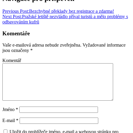
Previous Post:
Bezchybné překlady bez registrace a zdarma!
Next Post:
Pražské letiště nezvládlo příval turistů a mělo problémy s
odbavováním kufrů
Komentáře
Vaše e-mailová adresa nebude zveřejněna.
Vyžadované informace
jsou označeny
*
Komentář
Jméno
*
E-mail
*
Uložit do prohlížeče jméno, e-mail a webovou stránku pro