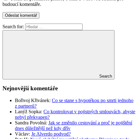
budoucí komentáře.
Search for:
Search
Nejnovější komentáře
Bořivoj Křivánek
:
Co se stane s hypotékou po smrti jednoho
z partnerů?
Lanýž Sopka
:
Co kontrolovat v pojistných smlouvách, abyste
nebyl překvapen?
Sandra Povolná
:
Jak se změnilo cestování a proč je pojištění
dnes důležitější než kdy dřív
Václav
:
Je Alverdo podvod?