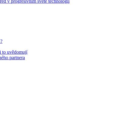
řed v progresivním světě technologií
u?
si to uvědomují
eného partnera