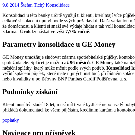
9.8.2014
Štefan Tichý
Konsolidace
Konsolidaci u této banky určitě využijí ti klienti, kteří mají více půj
celkově si splácení upraví podle svých požadavků. Další variantou 
že domácnosti a klienti si snaží své výdaje hlídat a tak volí konsolida
zdarma.
Úrok
lze získat ve výši
7,7% ročně
.
Parametry konsolidace u GE Money
GE Money umožňuje slučovat zdarma spotřebitelské půjčky, kontokore
spolužadatele. Splácet je možno
až 96 měsíců
. GE Money také nabízí 
měsíční splátky, který může měnit podle svých potřeb.
Konsolidaci lz
vyřídí splácení půjček, které máte u jiných institucí, při řádném splác
nebo invalidity u pojišťovny BNP Paribas Cardif Pojišťovna, a. s.
Podmínky získání
Klient musí být starší 18 let, musí mít trvalé bydliště nebo trvalý pob
přikládá dokumentaci ke všem půjčkám, kreditním kartám a kontokor
poplatky
Navigace pro příspěvek