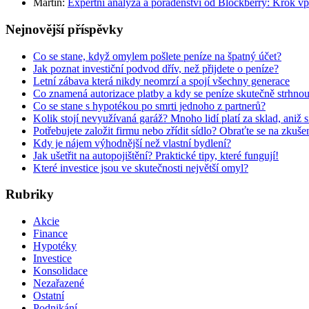
Martin
:
Expertní analýza a poradenství od Blockberry: Krok vp
Nejnovější příspěvky
Co se stane, když omylem pošlete peníze na špatný účet?
Jak poznat investiční podvod dřív, než přijdete o peníze?
Letní zábava která nikdy neomrzí a spojí všechny generace
Co znamená autorizace platby a kdy se peníze skutečně strhno
Co se stane s hypotékou po smrti jednoho z partnerů?
Kolik stojí nevyužívaná garáž? Mnoho lidí platí za sklad, aniž 
Potřebujete založit firmu nebo zřídit sídlo? Obraťte se na zkuš
Kdy je nájem výhodnější než vlastní bydlení?
Jak ušetřit na autopojištění? Praktické tipy, které fungují!
Které investice jsou ve skutečnosti největší omyl?
Rubriky
Akcie
Finance
Hypotéky
Investice
Konsolidace
Nezařazené
Ostatní
Podnikání