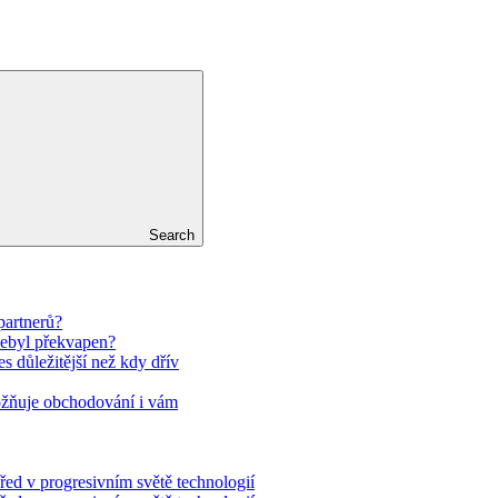
Search
partnerů?
nebyl překvapen?
es důležitější než kdy dřív
ožňuje obchodování i vám
řed v progresivním světě technologií