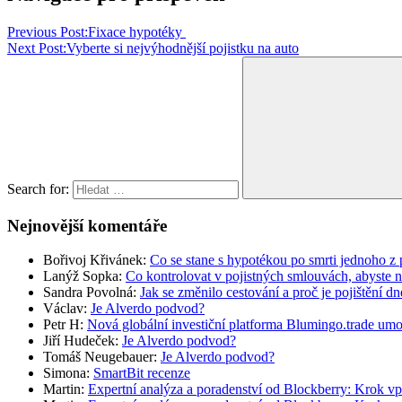
Previous Post:
Fixace hypotéky
Next Post:
Vyberte si nejvýhodnější pojistku na auto
Search for:
Nejnovější komentáře
Bořivoj Křivánek
:
Co se stane s hypotékou po smrti jednoho z 
Lanýž Sopka
:
Co kontrolovat v pojistných smlouvách, abyste 
Sandra Povolná
:
Jak se změnilo cestování a proč je pojištění dn
Václav
:
Je Alverdo podvod?
Petr H
:
Nová globální investiční platforma Blumingo.trade um
Jiří Hudeček
:
Je Alverdo podvod?
Tomáš Neugebauer
:
Je Alverdo podvod?
Simona
:
SmartBit recenze
Martin
:
Expertní analýza a poradenství od Blockberry: Krok vp