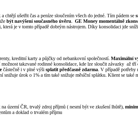
ček a chtějí ušetřit čas a peníze sloučením všech do jedné. Tím pádem se
s
může
být navýšení současného úvěru
.
GE Money momentálně zkonsoli
ci, která je v tomto případě dobrým nástrojem. Díky konsolidaci jde sníži
nty, kreditní karty a půjčky od nebankovní společností.
Maximální v
možnost takzvané rodinné konsolidace, kde lze sloučit závazky až tří č
e
částečně i v plné výši
splatit předčasně zdarma
. V případě potřeby
ení snižuje úrok o 1% a tím také snižuje měsíční splátku. Klient se také
yt na území ČR, trvalý zdroj příjmů ( nesmí být ve zkušení lhůtě),
minim
entům a doklad o trvalém příjmu