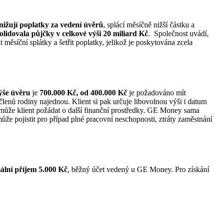
nižují poplatky za vedení úvěrů
, splácí měsíčně nižší částku a
dovala půjčky v celkové výši 20 miliard Kč
. Společnost uvádí,
t měsíční splátky a šetřit poplatky, jelikož je poskytována zcela
ýše úvěru
je
700.000 Kč, od 400.000 Kč
je požadováno mít
lenů rodiny najednou. Klient si pak určuje libovolnou výši i datum
 může klient požádat o další finanční prostředky. GE Money sama
 může pojistit pro případ plné pracovní neschopnosti, ztráty zaměstnání
ální příjem 5.000 Kč
, běžný účet vedený u GE Money. Pro získání