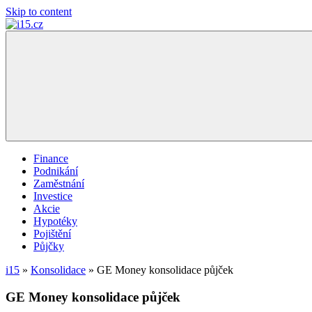
Skip to content
i15.cz
…
váš
finanční
poradce
Finance
Podnikání
Zaměstnání
Investice
Akcie
Hypotéky
Pojištění
Půjčky
i15
»
Konsolidace
»
GE Money konsolidace půjček
GE Money konsolidace půjček