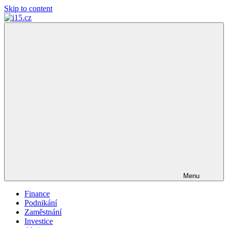
Skip to content
i15.cz
…
váš
finanční
poradce
Menu
Finance
Podnikání
Zaměstnání
Investice