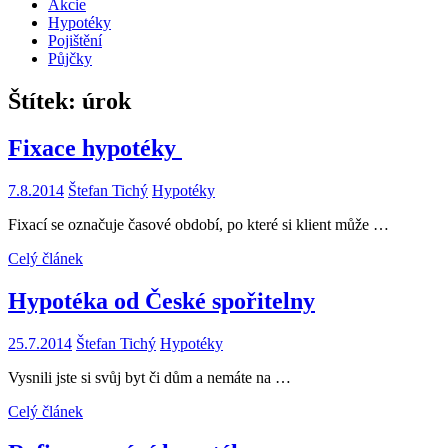
Akcie
Hypotéky
Pojištění
Půjčky
Štítek:
úrok
Fixace hypotéky
7.8.2014
Štefan Tichý
Hypotéky
Fixací se označuje časové období, po které si klient může …
Celý článek
Hypotéka od České spořitelny
25.7.2014
Štefan Tichý
Hypotéky
Vysnili jste si svůj byt či dům a nemáte na …
Celý článek