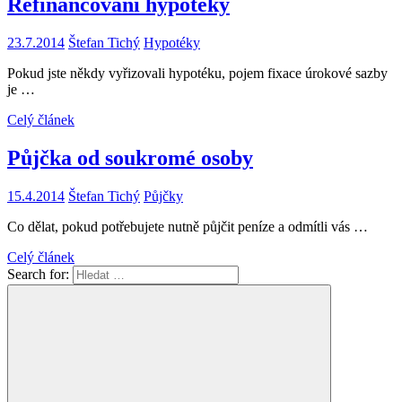
Refinancování hypotéky
23.7.2014
Štefan Tichý
Hypotéky
Pokud jste někdy vyřizovali hypotéku, pojem fixace úrokové sazby
je …
Celý článek
Půjčka od soukromé osoby
15.4.2014
Štefan Tichý
Půjčky
Co dělat, pokud potřebujete nutně půjčit peníze a odmítli vás …
Celý článek
Search for: