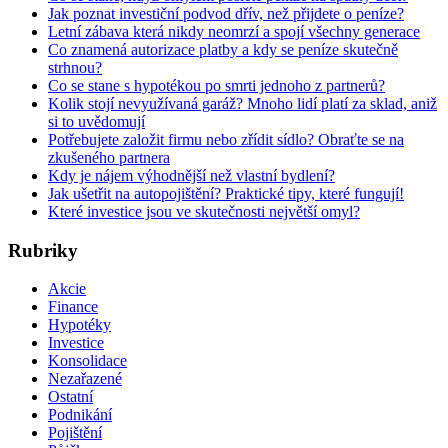
Jak poznat investiční podvod dřív, než přijdete o peníze?
Letní zábava která nikdy neomrzí a spojí všechny generace
Co znamená autorizace platby a kdy se peníze skutečně
strhnou?
Co se stane s hypotékou po smrti jednoho z partnerů?
Kolik stojí nevyužívaná garáž? Mnoho lidí platí za sklad, aniž
si to uvědomují
Potřebujete založit firmu nebo zřídit sídlo? Obraťte se na
zkušeného partnera
Kdy je nájem výhodnější než vlastní bydlení?
Jak ušetřit na autopojištění? Praktické tipy, které fungují!
Které investice jsou ve skutečnosti největší omyl?
Rubriky
Akcie
Finance
Hypotéky
Investice
Konsolidace
Nezařazené
Ostatní
Podnikání
Pojištění