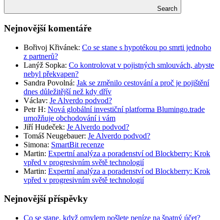
Search
Nejnovější komentáře
Bořivoj Křivánek
:
Co se stane s hypotékou po smrti jednoho
z partnerů?
Lanýž Sopka
:
Co kontrolovat v pojistných smlouvách, abyste
nebyl překvapen?
Sandra Povolná
:
Jak se změnilo cestování a proč je pojištění
dnes důležitější než kdy dřív
Václav
:
Je Alverdo podvod?
Petr H
:
Nová globální investiční platforma Blumingo.trade
umožňuje obchodování i vám
Jiří Hudeček
:
Je Alverdo podvod?
Tomáš Neugebauer
:
Je Alverdo podvod?
Simona
:
SmartBit recenze
Martin
:
Expertní analýza a poradenství od Blockberry: Krok
vpřed v progresivním světě technologií
Martin
:
Expertní analýza a poradenství od Blockberry: Krok
vpřed v progresivním světě technologií
Nejnovější příspěvky
Co se stane, když omylem pošlete peníze na špatný účet?