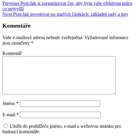
Previous Post:
Jak si zorganizovat čas, aby byla vaše efektivita práce
co nejvyšší
Next Post:
Jak investovat po malých částkách: základní rady a tipy
Komentáře
Vaše e-mailová adresa nebude zveřejněna.
Vyžadované informace
jsou označeny
*
Komentář
Jméno
*
E-mail
*
Uložit do prohlížeče jméno, e-mail a webovou stránku pro
budoucí komentáře.