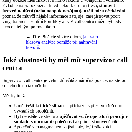
který dokáže identifikovat mnoho faktorů u volajícího i volaného.
Zvládne např. rozpoznat hned několik druhů stresu,
stanovit
úroveň nadšení (nebo naopak nezájmu),
určit míru očekávání
,
poznat, že mluvčí nějaké informace zatajuje, zaregistrovat pocit
viny, trapnosti, vnitřní konflikty atp. V call centru může být tedy
neocenitelným pomocníkem.
→ Tip
: Přečtete si více o tom,
jak vám
hlasová analýza pomůže při nahrávání
hovorů
.
Jaké vlastnosti by měl mít supervizor call
centra
Supervizor call centra je velmi důležitá a náročná pozice, na kterou
se nehodí jen tak někdo.
Měl by totiž:
Umět
řešit kritické situace
a přicházet s přesným řešením
vyvstalých problémů.
Být neustále ve střehu a
ujišťovat se, že operátoři pracují v
souladu s normami
společnosti a splňují stanovené cíle.
Společně s managmentem zajistit, aby byli zákaznici