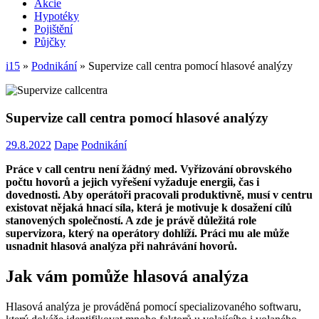
Akcie
Hypotéky
Pojištění
Půjčky
i15
»
Podnikání
»
Supervize call centra pomocí hlasové analýzy
Supervize call centra pomocí hlasové analýzy
29.8.2022
Dape
Podnikání
Práce v
call centru
není žádný med. Vyřizování obrovského
počtu hovorů a jejich vyřešení vyžaduje energii, čas i
dovednosti. Aby operátoři pracovali produktivně, musí v centru
existovat nějaká hnací síla, která je motivuje k dosažení cílů
stanovených společností. A zde je právě důležitá role
supervizora, který na operátory dohlíží. Práci mu ale může
usnadnit hlasová analýza při
nahrávání hovorů
.
Jak vám pomůže hlasová analýza
Hlasová analýza je prováděná pomocí specializovaného softwaru,