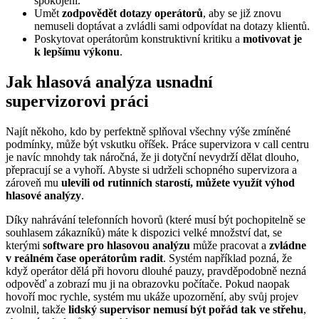
spokojeni.
Umět
zodpovědět dotazy operátorů
, aby se již znovu
nemuseli doptávat a zvládli sami odpovídat na dotazy klientů.
Poskytovat operátorům konstruktivní kritiku a
motivovat je
k lepšímu výkonu
.
Jak hlasová analýza usnadní
supervizorovi práci
Najít někoho, kdo by perfektně splňoval všechny výše zmíněné
podmínky, může být vskutku oříšek. Práce supervizora v call centru
je navíc mnohdy tak náročná, že ji dotyční nevydrží dělat dlouho,
přepracují se a vyhoří. Abyste si udrželi schopného supervizora a
zároveň mu
ulevili od rutinních starostí, můžete využít výhod
hlasové analýzy
.
Díky nahrávání telefonních hovorů (které musí být pochopitelně se
souhlasem zákazníků) máte k dispozici velké množství dat, se
kterými
software pro hlasovou analýzu
může pracovat a
zvládne
v reálném čase operátorům radit
. Systém například pozná, že
když operátor dělá při hovoru dlouhé pauzy, pravděpodobně nezná
odpověď a zobrazí mu ji na obrazovku počítače. Pokud naopak
hovoří moc rychle, systém mu ukáže upozornění, aby svůj projev
zvolnil, takže
lidský supervisor nemusí být pořád tak ve střehu
,