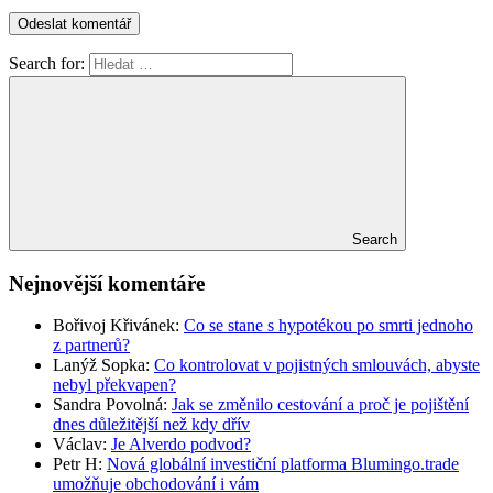
Search for:
Search
Nejnovější komentáře
Bořivoj Křivánek
:
Co se stane s hypotékou po smrti jednoho
z partnerů?
Lanýž Sopka
:
Co kontrolovat v pojistných smlouvách, abyste
nebyl překvapen?
Sandra Povolná
:
Jak se změnilo cestování a proč je pojištění
dnes důležitější než kdy dřív
Václav
:
Je Alverdo podvod?
Petr H
:
Nová globální investiční platforma Blumingo.trade
umožňuje obchodování i vám