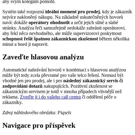
aby svým kolegům pomohl.
Systém také rozpozná
ideální moment pro prodej
, kdy je zákazník
nejvíce nakloněný nákupu. Na základně uskutečněných hovorů
navíc dokáže
operátory ohodnotit
a určit jejich silné a slabé
stránky. Analýza řeči samozřejmě nedokáže zabránit operátorovi,
aby řekl něco nevhodného, ale může supervizorovi poskytnout
schopnost řešit špatnou zákaznickou zkušenost
během několika
minut a hned ji napravit.
Zaveďte hlasovou analýzu
Automatické nahrávání hovorů v kombinaci s hlasovou analýzou
může být tedy zcela převratné pro vaše telco řešení. Nemusí být
vhodné jen pro prodej, ale i pro
následný zákaznický servis či
zodpovídání dotazů
nakupujících. Pozitivní zkušenost se
zákaznickým servisem je totiž v mnoha případech vlivnější než
reklama.
Zveďte ji i do vašeho call centra
či oddělení péče o
zákazníky.
Zdroj náhledového obrázku: Piqsels
Navigace pro příspěvek