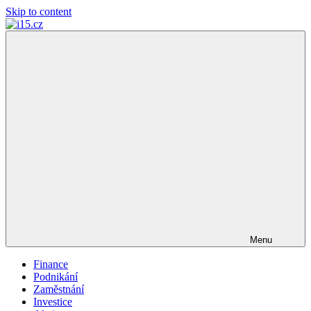
Skip to content
i15.cz
…
váš
finanční
poradce
Menu
Finance
Podnikání
Zaměstnání
Investice