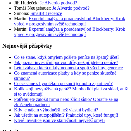
Jiří Hudeček
:
Je Alverdo podvod?
Tomáš Neugebauer
:
Je Alverdo podvod?
Simona
:
SmartBit recenze
Martin
:
Expertní analýza a poradenství od Blockberry: Krok
vpřed v progresivním světě technologií
Martin
:
Expertní analýza a poradenství od Blockberry: Krok
vpřed v progresivním světě technologií
Nejnovější příspěvky
Co se stane, když omylem pošlete peníze na špatný účet?
Jak poznat investiční podvod dřív, než přijdete o peníze?
Letní zábava která nikdy neomrzí a spojí všechny generace
Co znamená autorizace platby a kdy se peníze skutečně
strhnou?
Co se stane s hypotékou po smrti jednoho z partnerů?
Kolik stojí nevyužívaná garáž? Mnoho lidí platí za sklad, aniž
si to uvědomují
Potřebujete založit firmu nebo zřídit sídlo? Obraťte se na
zkušeného partnera
Kdy je nájem výhodnější než vlastní bydlení?
Jak ušetřit na autopojištění? Praktické tipy, které fungují!
Které investice jsou ve skutečnosti největší omyl?