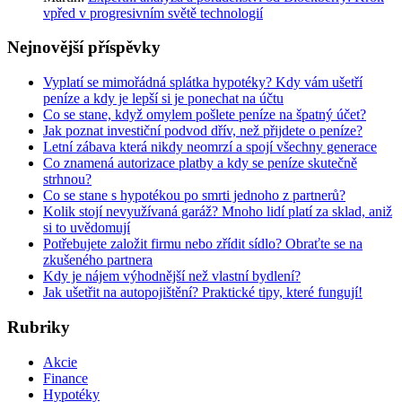
vpřed v progresivním světě technologií
Nejnovější příspěvky
Vyplatí se mimořádná splátka hypotéky? Kdy vám ušetří
peníze a kdy je lepší si je ponechat na účtu
Co se stane, když omylem pošlete peníze na špatný účet?
Jak poznat investiční podvod dřív, než přijdete o peníze?
Letní zábava která nikdy neomrzí a spojí všechny generace
Co znamená autorizace platby a kdy se peníze skutečně
strhnou?
Co se stane s hypotékou po smrti jednoho z partnerů?
Kolik stojí nevyužívaná garáž? Mnoho lidí platí za sklad, aniž
si to uvědomují
Potřebujete založit firmu nebo zřídit sídlo? Obraťte se na
zkušeného partnera
Kdy je nájem výhodnější než vlastní bydlení?
Jak ušetřit na autopojištění? Praktické tipy, které fungují!
Rubriky
Akcie
Finance
Hypotéky