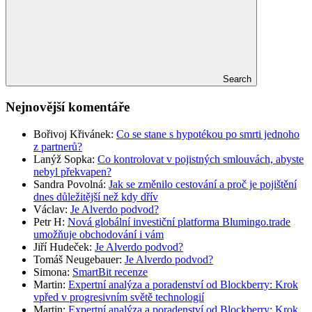
Search
Nejnovější komentáře
Bořivoj Křivánek
:
Co se stane s hypotékou po smrti jednoho
z partnerů?
Lanýž Sopka
:
Co kontrolovat v pojistných smlouvách, abyste
nebyl překvapen?
Sandra Povolná
:
Jak se změnilo cestování a proč je pojištění
dnes důležitější než kdy dřív
Václav
:
Je Alverdo podvod?
Petr H
:
Nová globální investiční platforma Blumingo.trade
umožňuje obchodování i vám
Jiří Hudeček
:
Je Alverdo podvod?
Tomáš Neugebauer
:
Je Alverdo podvod?
Simona
:
SmartBit recenze
Martin
:
Expertní analýza a poradenství od Blockberry: Krok
vpřed v progresivním světě technologií
Martin
:
Expertní analýza a poradenství od Blockberry: Krok