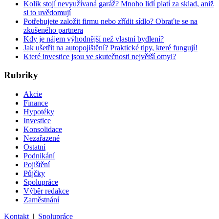
Kolik stojí nevyužívaná garáž? Mnoho lidí platí za sklad, aniž
si to uvědomují
Potřebujete založit firmu nebo zřídit sídlo? Obraťte se na
zkušeného partnera
Kdy je nájem výhodnější než vlastní bydlení?
Jak ušetřit na autopojištění? Praktické tipy, které fungují!
Které investice jsou ve skutečnosti největší omyl?
Rubriky
Akcie
Finance
Hypotéky
Investice
Konsolidace
Nezařazené
Ostatní
Podnikání
Pojištění
Půjčky
Spolupráce
Výběr redakce
Zaměstnání
Kontakt
|
Spolupráce