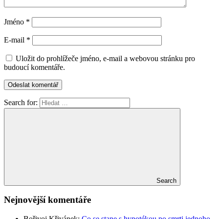
Jméno
*
E-mail
*
Uložit do prohlížeče jméno, e-mail a webovou stránku pro
budoucí komentáře.
Search for:
Search
Nejnovější komentáře
Bořivoj Křivánek
:
Co se stane s hypotékou po smrti jednoho