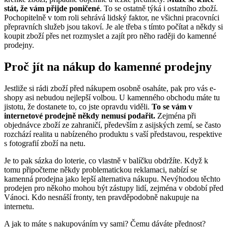
stát, že vám přijde poničené
. To se ostatně týká i ostatního zboží.
Pochopitelně v tom roli sehrává lidský faktor, ne všichni pracovníci
přepravních služeb jsou takoví. Je ale třeba s tímto počítat a někdy si
koupit zboží přes net rozmyslet a zajít pro něho raději do kamenné
prodejny.
Proč jít na nákup do kamenné prodejny
Jestliže si rádi zboží před nákupem osobně osaháte, pak pro vás e-
shopy asi nebudou nejlepší volbou. U kamenného obchodu máte tu
jistotu, že dostanete to, co jste opravdu viděli.
To se vám v
internetové prodejně někdy nemusí podařit.
Zejména při
objednávce zboží ze zahraničí, především z asijských zemí, se často
rozchází realita u nabízeného produktu s vaší představou, respektive
s fotografií zboží na netu.
Je to pak sázka do loterie, co vlastně v balíčku obdržíte. Když k
tomu připočteme někdy problematickou reklamaci, nabízí se
kamenná prodejna jako lepší alternativa nákupu. Nevýhodou těchto
prodejen pro někoho mohou být zástupy lidí, zejména v období před
Vánoci. Kdo nesnáší fronty, ten pravděpodobně nakupuje na
internetu.
A jak to máte s nakupováním vy sami? Čemu dáváte přednost?