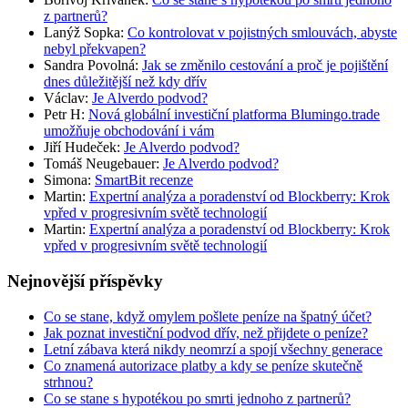
z partnerů?
Lanýž Sopka
:
Co kontrolovat v pojistných smlouvách, abyste
nebyl překvapen?
Sandra Povolná
:
Jak se změnilo cestování a proč je pojištění
dnes důležitější než kdy dřív
Václav
:
Je Alverdo podvod?
Petr H
:
Nová globální investiční platforma Blumingo.trade
umožňuje obchodování i vám
Jiří Hudeček
:
Je Alverdo podvod?
Tomáš Neugebauer
:
Je Alverdo podvod?
Simona
:
SmartBit recenze
Martin
:
Expertní analýza a poradenství od Blockberry: Krok
vpřed v progresivním světě technologií
Martin
:
Expertní analýza a poradenství od Blockberry: Krok
vpřed v progresivním světě technologií
Nejnovější příspěvky
Co se stane, když omylem pošlete peníze na špatný účet?
Jak poznat investiční podvod dřív, než přijdete o peníze?
Letní zábava která nikdy neomrzí a spojí všechny generace
Co znamená autorizace platby a kdy se peníze skutečně
strhnou?
Co se stane s hypotékou po smrti jednoho z partnerů?