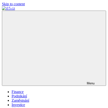
Skip to content
i15.cz
…
váš
finanční
poradce
Menu
Finance
Podnikání
Zaměstnání
Investice