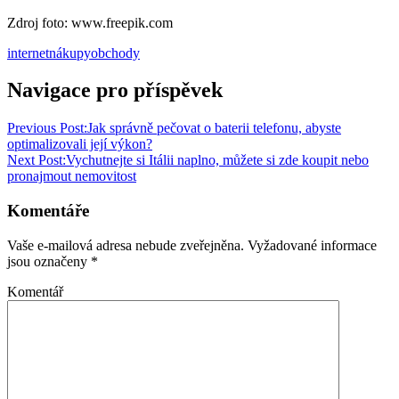
Zdroj foto: www.freepik.com
internet
nákupy
obchody
Navigace pro příspěvek
Previous Post:
Jak správně pečovat o baterii telefonu, abyste
optimalizovali její výkon?
Next Post:
Vychutnejte si Itálii naplno, můžete si zde koupit nebo
pronajmout nemovitost
Komentáře
Vaše e-mailová adresa nebude zveřejněna.
Vyžadované informace
jsou označeny
*
Komentář