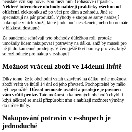
neustále vznikají nové. Jsou mezi nimi Goliášové i trpaslíci.
Některé internetové obchody nabízejí prakticky všechno od
oblečení
, elektroniku až po věci pro dům a zahradu. Jiné se
specializují na pár produktů. Výhody e-shopu se samy nabízejí –
nakoupíte v nich zboží, které jinde buď neseženete, nebo ho nemáte
v blízkosti dostupné.
Za pandemie sehrávají tyto obchody důležitou roli, protože
umožnily lidem nakupovat i potraviny na dálku, aniž by museli pro
ně jít do kamenné prodejny. V čem ještě tkví bonusy pro vás, když
se rozhodnete pro nákup v e-shopu?
Možnost vrácení zboží ve 14denní lhůtě
Díky tomu, že je obchodní vztah uzavřený na dálku, máte možnost
zboží vrátit ve lhůtě 14 dní od jeho převzetí. Pochopitelně by mělo
být nepoužité.
Důvod nemusíte uvádět a prodejce je povinen
vám vrátit peníze.
Tato možnost u kamenných obchodů chybí, i
když některé se snaží přizpůsobit trhu a nabízejí možnost výměny
do určité lhůty.
Nakupování potravin v e-shopech je
jednoduché