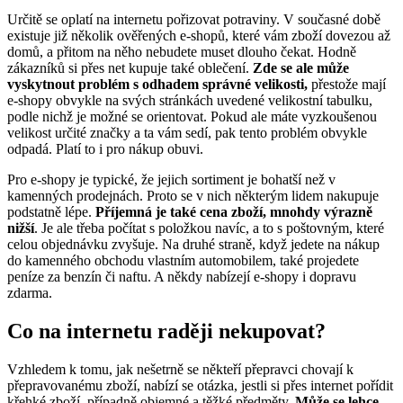
Určitě se oplatí na internetu pořizovat potraviny. V současné době
existuje již několik ověřených e-shopů, které vám zboží dovezou až
domů, a přitom na něho nebudete muset dlouho čekat. Hodně
zákazníků si přes net kupuje také oblečení.
Zde se ale může
vyskytnout problém s odhadem správné velikosti,
přestože mají
e-shopy obvykle na svých stránkách uvedené velikostní tabulku,
podle nichž je možné se orientovat. Pokud ale máte vyzkoušenou
velikost určité značky a ta vám sedí, pak tento problém obvykle
odpadá. Platí to i pro nákup obuvi.
Pro e-shopy je typické, že jejich sortiment je bohatší než v
kamenných prodejnách. Proto se v nich některým lidem nakupuje
podstatně lépe.
Příjemná je také cena zboží, mnohdy výrazně
nižší
. Je ale třeba počítat s položkou navíc, a to s poštovným, které
celou objednávku zvyšuje. Na druhé straně, když jedete na nákup
do kamenného obchodu vlastním automobilem, také projedete
peníze za benzín či naftu. A někdy nabízejí e-shopy i dopravu
zdarma.
Co na internetu raději nekupovat?
Vzhledem k tomu, jak nešetrně se někteří přepravci chovají k
přepravovanému zboží, nabízí se otázka, jestli si přes internet pořídit
křehké zboží, případně objemné a těžké předměty.
Může se lehce