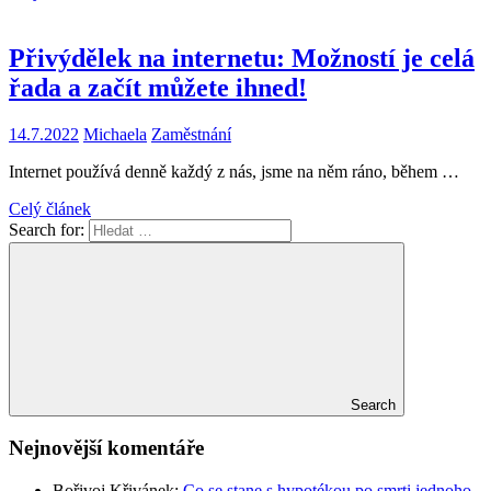
Přivýdělek na internetu: Možností je celá
řada a začít můžete ihned!
14.7.2022
Michaela
Zaměstnání
Internet používá denně každý z nás, jsme na něm ráno, během …
Celý článek
Search for:
Search
Nejnovější komentáře
Bořivoj Křivánek
:
Co se stane s hypotékou po smrti jednoho