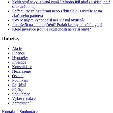
Kolik stojí nevyužívaná garáž? Mnoho lidí platí za sklad, aniž
si to uvědomují
Potřebujete založit firmu nebo zřídit sídlo? Obraťte se na
zkušeného partnera
Kdy je nájem výhodnější než vlastní bydlení?
Jak ušetřit na autopojištění? Praktické tipy, které fungují!
Které investice jsou ve skutečnosti největší omyl?
Rubriky
Akcie
Finance
Hypotéky
Investice
Konsolidace
Nezařazené
Ostatní
Podnikání
Pojištění
Půjčky
Spolupráce
Výběr redakce
Zaměstnání
Kontakt
|
Spolupráce