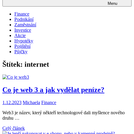
Menu
Finance
Podnikání
Zaměstnání
Investice
Akcie
Hypotéky
Pojištění
Půjčky
Štítek:
internet
Co je web 3 a jak vydělat peníze?
1.12.2023
Michaela
Finance
Web3 je název, který někteří technologové dali myšlence nového
druhu …
Celý článek