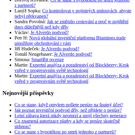
z partnerů?
Lanýž Sopka
:
Co kontrolovat v pojistných smlouvách, abyste
nebyl překvapen?
Sandra Povolná
:
Jak se změnilo cestování a proč je pojištění
dnes důležitější než kdy dřív
Václav
:
Je Alverdo podvod?
Petr H
:
Nová globální investiční platforma Blumingo.trade
umožňuje obchodování i vám
Jiří Hudeček
:
Je Alverdo podvod?
Tomáš Neugebauer
:
Je Alverdo podvod?
Simona
:
SmartBit recenze
Martin
:
Expertní analýza a poradenství od Blockberry: Krok
vpřed v progresivním světě technologií
Martin
:
Expertní analýza a poradenství od Blockberry: Krok
vpřed v progresivním světě technologií
Nejnovější příspěvky
Co se stane, když omylem pošlete peníze na špatný účet?
Jak poznat investiční podvod dřív, než přijdete o peníze?
Letní zábava která nikdy neomrzí a spojí všechny generace
Co znamená autorizace platby a kdy se peníze skutečně
strhnou?
Co se stane s hypotékou po smrti jednoho z partnerů?