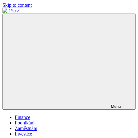
Skip to content
i15.cz
…
váš
finanční
poradce
Menu
Finance
Podnikání
Zaměstnání
Investice