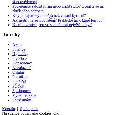
si to uvědomují
Potřebujete založit firmu nebo zřídit sídlo? Obraťte se na
zkušeného partnera
Kdy je nájem výhodnější než vlastní bydlení?
Jak ušetřit na autopojištění? Praktické tipy, které fungují!
Které investice jsou ve skutečnosti největší omyl?
Rubriky
Akcie
Finance
Hypotéky
Investice
Konsolidace
Nezařazené
Ostatní
Podnikání
Pojištění
Půjčky
Spolupráce
Výběr redakce
Zaměstnání
Kontakt
|
Spolupráce
Na stránce používáme cookies.
Ok