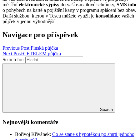
měsíční
elektronické výpisy
do vaší e-mailové schránky,
SMS info
o pohybech na kartě a pojištění karty v programu splácení bez obav.
Další službou, kterou v Tescu můžete využít je
konsolidace
vašich
půjček v jednu výhodnější.
Navigace pro příspěvek
Previous Post:
Finská půjčka
Next Post:
CETELEM půjčka
Search for:
Search
Nejnovější komentáře
Bořivoj Křivánek
:
Co se stane s hypotékou po smrti jednoho
z partnerů?