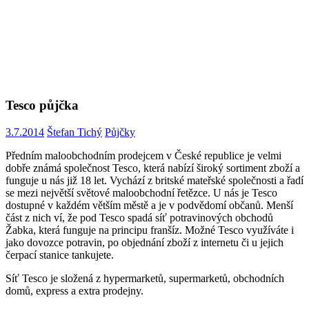
Tesco půjčka
3.7.2014
Štefan Tichý
Půjčky
Předním maloobchodním prodejcem v České republice je velmi
dobře známá společnost Tesco, která nabízí široký sortiment zboží a
funguje u nás již 18 let. Vychází z britské mateřské společnosti a řadí
se mezi největší světové maloobchodní řetězce. U nás je Tesco
dostupné v každém větším městě a je v podvědomí občanů. Menší
část z nich ví, že pod Tesco spadá síť potravinových obchodů
Žabka, která funguje na principu franšíz. Možné Tesco využíváte i
jako dovozce potravin, po objednání zboží z internetu či u jejich
čerpací stanice tankujete.
Síť Tesco je složená z hypermarketů, supermarketů, obchodních
domů, express a extra prodejny.