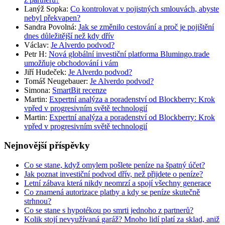
Lanýž Sopka
:
Co kontrolovat v pojistných smlouvách, abyste
nebyl překvapen?
Sandra Povolná
:
Jak se změnilo cestování a proč je pojištění
dnes důležitější než kdy dřív
Václav
:
Je Alverdo podvod?
Petr H
:
Nová globální investiční platforma Blumingo.trade
umožňuje obchodování i vám
Jiří Hudeček
:
Je Alverdo podvod?
Tomáš Neugebauer
:
Je Alverdo podvod?
Simona
:
SmartBit recenze
Martin
:
Expertní analýza a poradenství od Blockberry: Krok
vpřed v progresivním světě technologií
Martin
:
Expertní analýza a poradenství od Blockberry: Krok
vpřed v progresivním světě technologií
Nejnovější příspěvky
Co se stane, když omylem pošlete peníze na špatný účet?
Jak poznat investiční podvod dřív, než přijdete o peníze?
Letní zábava která nikdy neomrzí a spojí všechny generace
Co znamená autorizace platby a kdy se peníze skutečně
strhnou?
Co se stane s hypotékou po smrti jednoho z partnerů?
Kolik stojí nevyužívaná garáž? Mnoho lidí platí za sklad, aniž