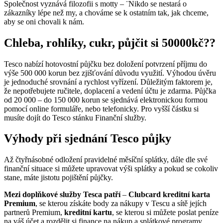
Společnost vyznává filozofii s motty – ¨Nikdo se nestará o
zákazníky lépe než my, a chováme se k ostatním tak, jak chceme,
aby se oni chovali k nám.
Chleba, rohlíky, cukr, půjčit si 50000kč??
Tesco nabízí hotovostní půjčku bez doložení potvrzení příjmu do
výše 500 000 korun bez zjišťování důvodu využití. Výhodou úvěru
je jednoduché srovnání a rychlost vyřízení. Důležitým faktorem je,
že nepotřebujete ručitele, doplacení a vedení účtu je zdarma. Půjčka
od 20 000 – do 150 000 korun se sjednává elektronickou formou
pomocí online formuláře, nebo telefonicky. Pro vyšší částku si
musíte dojít do Tesco stánku Finanční služby.
Výhody při sjednání Tesco půjky
Až čtyřnásobné odložení pravidelné měsíční splátky, dále dle své
finanční situace si můžete upravovat výši splátky a pokud se cokoliv
stane, máte jistotu pojištění půjčky.
Mezi doplňkové služby Tesca patří
–
Clubcard kreditní karta
Premium
, se kterou získáte body za nákupy v Tescu a sítě jejích
partnerů Premium,
kreditní kartu
, se kterou si můžete poslat peníze
na váš účet a rozdělit si finance na nákup a splátkové programy,