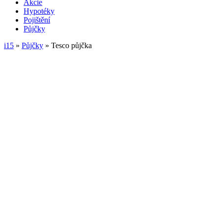
Akcie
Hypotéky
Pojištění
Půjčky
i15
»
Půjčky
»
Tesco půjčka