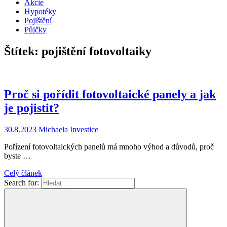
Akcie
Hypotéky
Pojištění
Půjčky
Štítek:
pojištění fotovoltaiky
Proč si pořídit fotovoltaické panely a jak
je pojistit?
30.8.2023
Michaela
Investice
Pořízení fotovoltaických panelů má mnoho výhod a důvodů, proč
byste …
Celý článek
Search for: