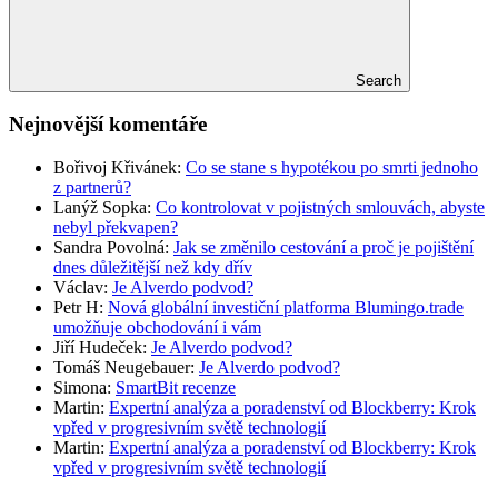
Search
Nejnovější komentáře
Bořivoj Křivánek
:
Co se stane s hypotékou po smrti jednoho
z partnerů?
Lanýž Sopka
:
Co kontrolovat v pojistných smlouvách, abyste
nebyl překvapen?
Sandra Povolná
:
Jak se změnilo cestování a proč je pojištění
dnes důležitější než kdy dřív
Václav
:
Je Alverdo podvod?
Petr H
:
Nová globální investiční platforma Blumingo.trade
umožňuje obchodování i vám
Jiří Hudeček
:
Je Alverdo podvod?
Tomáš Neugebauer
:
Je Alverdo podvod?
Simona
:
SmartBit recenze
Martin
:
Expertní analýza a poradenství od Blockberry: Krok
vpřed v progresivním světě technologií
Martin
:
Expertní analýza a poradenství od Blockberry: Krok
vpřed v progresivním světě technologií