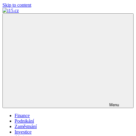
Skip to content
i15.cz
…
váš
finanční
poradce
Menu
Finance
Podnikání
Zaměstnání
Investice