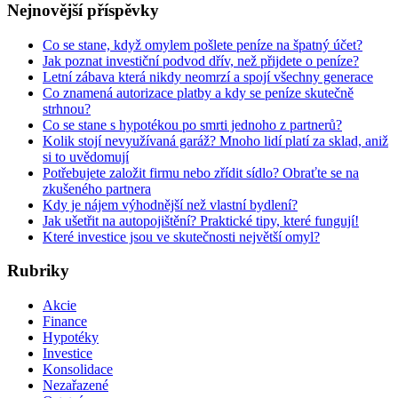
Nejnovější příspěvky
Co se stane, když omylem pošlete peníze na špatný účet?
Jak poznat investiční podvod dřív, než přijdete o peníze?
Letní zábava která nikdy neomrzí a spojí všechny generace
Co znamená autorizace platby a kdy se peníze skutečně
strhnou?
Co se stane s hypotékou po smrti jednoho z partnerů?
Kolik stojí nevyužívaná garáž? Mnoho lidí platí za sklad, aniž
si to uvědomují
Potřebujete založit firmu nebo zřídit sídlo? Obraťte se na
zkušeného partnera
Kdy je nájem výhodnější než vlastní bydlení?
Jak ušetřit na autopojištění? Praktické tipy, které fungují!
Které investice jsou ve skutečnosti největší omyl?
Rubriky
Akcie
Finance
Hypotéky
Investice
Konsolidace
Nezařazené