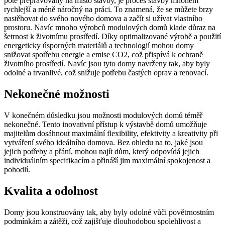
poté přepravovány na místo stavby, je proces stavby mnohem
rychlejší a méně náročný na práci. To znamená, že se můžete brzy
nastěhovat do svého nového domova a začít si užívat vlastního
prostoru. Navíc mnoho výrobců modulových domů klade důraz na
šetrnost k životnímu prostředí. Díky optimalizované výrobě a použití
energeticky úsporných materiálů a technologií mohou domy
snižovat spotřebu energie a emise CO2, což přispívá k ochraně
životního prostředí. Navíc jsou tyto domy navrženy tak, aby byly
odolné a trvanlivé, což snižuje potřebu častých oprav a renovací.
Nekonečné možnosti
V konečném důsledku jsou možnosti modulových domů téměř
nekonečné. Tento inovativní přístup k výstavbě domů umožňuje
majitelům dosáhnout maximální flexibility, efektivity a kreativity při
vytváření svého ideálního domova. Bez ohledu na to, jaké jsou
jejich potřeby a přání, mohou najít dům, který odpovídá jejich
individuálním specifikacím a přináší jim maximální spokojenost a
pohodlí.
Kvalita a odolnost
Domy jsou konstruovány tak, aby byly odolné vůči povětrnostním
podmínkám a zátěži, což zajišťuje dlouhodobou spolehlivost a