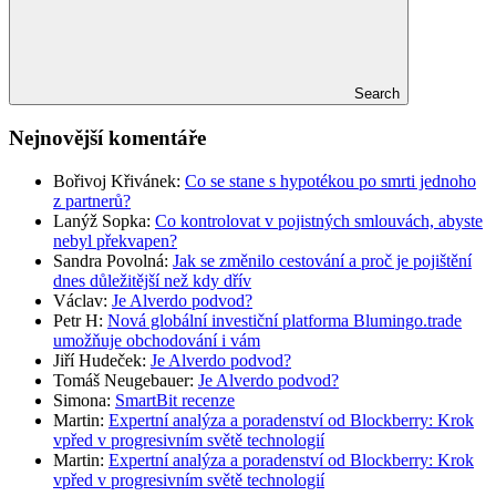
Search
Nejnovější komentáře
Bořivoj Křivánek
:
Co se stane s hypotékou po smrti jednoho
z partnerů?
Lanýž Sopka
:
Co kontrolovat v pojistných smlouvách, abyste
nebyl překvapen?
Sandra Povolná
:
Jak se změnilo cestování a proč je pojištění
dnes důležitější než kdy dřív
Václav
:
Je Alverdo podvod?
Petr H
:
Nová globální investiční platforma Blumingo.trade
umožňuje obchodování i vám
Jiří Hudeček
:
Je Alverdo podvod?
Tomáš Neugebauer
:
Je Alverdo podvod?
Simona
:
SmartBit recenze
Martin
:
Expertní analýza a poradenství od Blockberry: Krok
vpřed v progresivním světě technologií
Martin
:
Expertní analýza a poradenství od Blockberry: Krok
vpřed v progresivním světě technologií