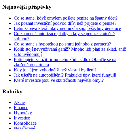
Nejnovější příspěvky
Co se stane, když omylem pošlete peníze na špatný účet?
Jak poznat investiční podvod dřív, než přijdete o peníze?
Letní zábava která nikdy neomrzí a spojí všechny generace
Co znamená autorizace platby a kdy se peníze skutečně
strhnou?
Co se stane s hypotékou po smrti jednoho z partnerů?
Kolik stojí nevyužívaná garáž? Mnoho lidí platí za sklad, aniž
si to uvědomují
Potřebujete založit firmu nebo zřídit sídlo? Obraťte se na
zkušeného partnera
Kdy je nájem výhodnější než vlastní bydlení?
Jak ušetřit na autopojištění? Praktické tipy, které fungují!
Které investice jsou ve skutečnosti největší omyl?
Rubriky
Akcie
Finance
Hypotéky
Investice
Konsolidace
Nezařazené