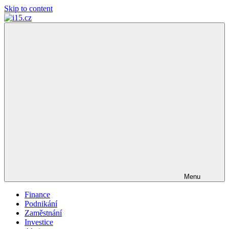
Skip to content
i15.cz
…
váš
finanční
poradce
Menu
Finance
Podnikání
Zaměstnání
Investice