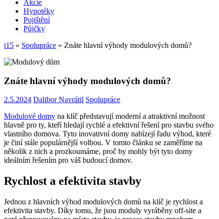
Akcie
Hypotéky
Pojištění
Půjčky
i15
»
Spolupráce
»
Znáte hlavní výhody modulových domů?
Znáte hlavní výhody modulových domů?
2.5.2024
Dalibor Navrátil
Spolupráce
Modulové domy
na klíč představují moderní a atraktivní možnost
hlavně pro ty, kteří hledají rychlé a efektivní řešení pro stavbu svého
vlastního domova. Tyto inovativní domy nabízejí řadu výhod, které
je činí stále populárnější volbou. V tomto článku se zaměříme na
několik z nich a prozkoumáme, proč by mohly být tyto domy
ideálním řešením pro váš budoucí domov.
Rychlost a efektivita stavby
Jednou z hlavních výhod modulových domů na klíč je rychlost a
efektivita stavby. Díky tomu, že jsou moduly vyráběny off-site a