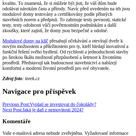
kvalitu. To znamená, že si můžete být jisti, že váš dům bude
odolávat nárokům času a přírody. Navíc před uvedením na trh jsou
modulové domy testovány a certifikovány podle přísných
stavebních norem a předpisů. To zahrnuje testy pevnosti, statické
testy, testy odolnosti vůči povětrnostním podmínkám a další
zkoušky, které zajistí, že domy jsou bezpečné a odolné.
M
odulov
é
dom
y
na klíč
přesahují očekávání a otevírají dveře k
novým možnostem a příležitostem pro ty, kteří hledají inovativní a
funkční řešení svého bydlení. Od rychlosti a jednoduchosti stavby
po širokou škálu možností přizpůsobení a šetrnost k životnímu
prostředí. Představují tak budoucnost stavebnictví a nabízejí
komfortní a moderní životní prostředí pro své obyvatele.
Zdroj foto
: inrek.cz
Navigace pro příspěvek
Previous Post:
Vyplatí se investovat do čokolády?
Next Post:
Jaká je daň z nemovitosti 2024?
Komentáře
Vaše e-mailová adresa nebude zveřejněna.
Vyžadované informace