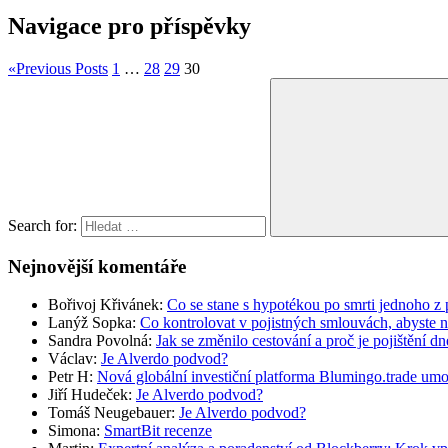
Navigace pro příspěvky
«
Previous Posts
1
…
28
29
30
Search for:
Nejnovější komentáře
Bořivoj Křivánek
:
Co se stane s hypotékou po smrti jednoho z 
Lanýž Sopka
:
Co kontrolovat v pojistných smlouvách, abyste 
Sandra Povolná
:
Jak se změnilo cestování a proč je pojištění dn
Václav
:
Je Alverdo podvod?
Petr H
:
Nová globální investiční platforma Blumingo.trade um
Jiří Hudeček
:
Je Alverdo podvod?
Tomáš Neugebauer
:
Je Alverdo podvod?
Simona
:
SmartBit recenze