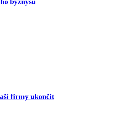
ního byznysu
aší firmy ukončit