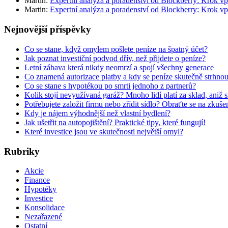
Martin
:
Expertní analýza a poradenství od Blockberry: Krok vp
Martin
:
Expertní analýza a poradenství od Blockberry: Krok vp
Nejnovější příspěvky
Co se stane, když omylem pošlete peníze na špatný účet?
Jak poznat investiční podvod dřív, než přijdete o peníze?
Letní zábava která nikdy neomrzí a spojí všechny generace
Co znamená autorizace platby a kdy se peníze skutečně strhno
Co se stane s hypotékou po smrti jednoho z partnerů?
Kolik stojí nevyužívaná garáž? Mnoho lidí platí za sklad, aniž 
Potřebujete založit firmu nebo zřídit sídlo? Obraťte se na zkuš
Kdy je nájem výhodnější než vlastní bydlení?
Jak ušetřit na autopojištění? Praktické tipy, které fungují!
Které investice jsou ve skutečnosti největší omyl?
Rubriky
Akcie
Finance
Hypotéky
Investice
Konsolidace
Nezařazené
Ostatní