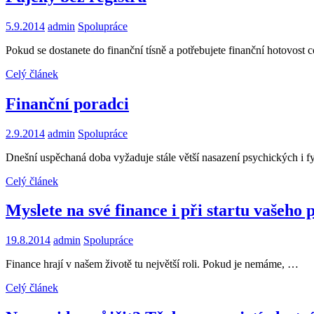
5.9.2014
admin
Spolupráce
Pokud se dostanete do finanční tísně a potřebujete finanční hotovost
Celý článek
Finanční poradci
2.9.2014
admin
Spolupráce
Dnešní uspěchaná doba vyžaduje stále větší nasazení psychických i f
Celý článek
Myslete na své finance i při startu vašeho 
19.8.2014
admin
Spolupráce
Finance hrají v našem životě tu největší roli. Pokud je nemáme, …
Celý článek