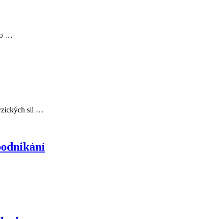
 co …
yzických sil …
podnikání