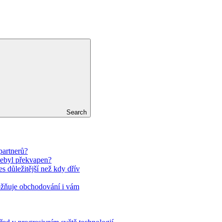
Search
partnerů?
nebyl překvapen?
es důležitější než kdy dřív
ožňuje obchodování i vám