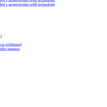
řed v progresivním světě technologií
řed v progresivním světě technologií
u?
si to uvědomují
eného partnera