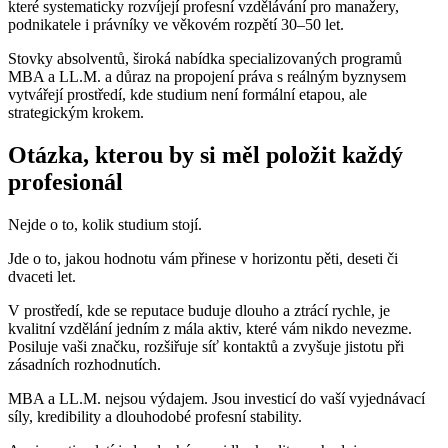
které systematicky rozvíjejí profesní vzdělávání pro manažery,
podnikatele i právníky ve věkovém rozpětí 30–50 let.
Stovky absolventů, široká nabídka specializovaných programů
MBA a LL.M. a důraz na propojení práva s reálným byznysem
vytvářejí prostředí, kde studium není formální etapou, ale
strategickým krokem.
Otázka, kterou by si měl položit každý
profesionál
Nejde o to, kolik studium stojí.
Jde o to, jakou hodnotu vám přinese v horizontu pěti, deseti či
dvaceti let.
V prostředí, kde se reputace buduje dlouho a ztrácí rychle, je
kvalitní vzdělání jedním z mála aktiv, které vám nikdo nevezme.
Posiluje vaši značku, rozšiřuje síť kontaktů a zvyšuje jistotu při
zásadních rozhodnutích.
MBA a LL.M. nejsou výdajem. Jsou investicí do vaší vyjednávací
síly, kredibility a dlouhodobé profesní stability.