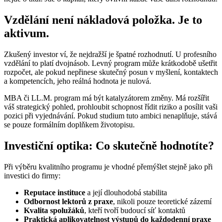
Vzdělání není nákladová položka. Je to
aktivum.
Zkušený investor ví, že nejdražší je špatné rozhodnutí. U profesního
vzdělání to platí dvojnásob. Levný program může krátkodobě ušetřit
rozpočet, ale pokud nepřinese skutečný posun v myšlení, kontaktech
a kompetencích, jeho reálná hodnota je nulová.
MBA či LL.M. program má být katalyzátorem změny. Má rozšířit
váš strategický pohled, prohloubit schopnost řídit riziko a posílit vaši
pozici při vyjednávání. Pokud studium tuto ambici nenaplňuje, stává
se pouze formálním doplňkem životopisu.
Investiční optika: Co skutečně hodnotíte?
Při výběru kvalitního programu je vhodné přemýšlet stejně jako při
investici do firmy:
Reputace instituce
a její dlouhodobá stabilita
Odbornost lektorů z praxe
, nikoli pouze teoretické zázemí
Kvalita spolužáků
, kteří tvoří budoucí síť kontaktů
Praktická aplikovatelnost výstupů do každodenní praxe