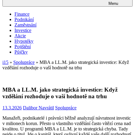
Menu
Finance
Podnikání
Zaměstnání
Investice
Akcie
Hypotéky
Pojištění
Půjčky
i15
»
Spolupráce
»
MBA a LL.M. jako strategická investice: Když
vzdělání rozhoduje o vaší hodnotě na trhu
MBA a LL.M. jako strategická investice: Když
vzdělání rozhoduje o vaší hodnotě na trhu
13.3.2026
Dalibor Navrátil
Spolupráce
Manažeři, podnikatelé i právníci běžně analyzují návratnost investic
v milionech korun. Přesto u vlastního vzdělání často vítězí cena nad
kvalitou. U programů MBA a LL.M. je to strategická chyba. Tady
nejde o titul. Jde o kapitál, který ovlivní každé vaše další rozhodnutí.