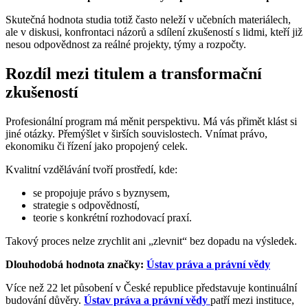
Skutečná hodnota studia totiž často neleží v učebních materiálech,
ale v diskusi, konfrontaci názorů a sdílení zkušeností s lidmi, kteří již
nesou odpovědnost za reálné projekty, týmy a rozpočty.
Rozdíl mezi titulem a transformační
zkušeností
Profesionální program má měnit perspektivu. Má vás přimět klást si
jiné otázky. Přemýšlet v širších souvislostech. Vnímat právo,
ekonomiku či řízení jako propojený celek.
Kvalitní vzdělávání tvoří prostředí, kde:
se propojuje právo s byznysem,
strategie s odpovědností,
teorie s konkrétní rozhodovací praxí.
Takový proces nelze zrychlit ani „zlevnit“ bez dopadu na výsledek.
Dlouhodobá hodnota značky:
Ústav práva a právní vědy
Více než 22 let působení v České republice představuje kontinuální
budování důvěry.
Ústav práva a právní vědy
patří mezi instituce,