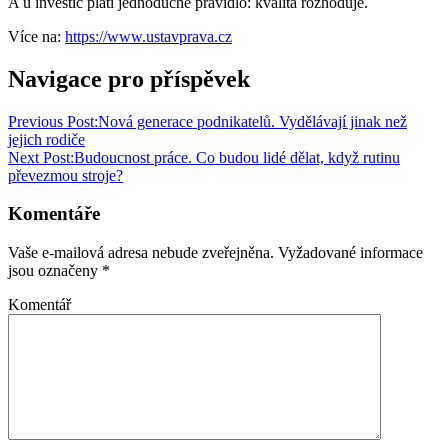
A u investic platí jednoduché pravidlo: kvalita rozhoduje.
Více na:
https://www.ustavprava.cz
Navigace pro příspěvek
Previous Post:
Nová generace podnikatelů. Vydělávají jinak než
jejich rodiče
Next Post:
Budoucnost práce. Co budou lidé dělat, když rutinu
převezmou stroje?
Komentáře
Vaše e-mailová adresa nebude zveřejněna.
Vyžadované informace
jsou označeny
*
Komentář