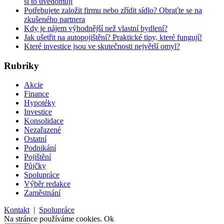
si to uvědomují
Potřebujete založit firmu nebo zřídit sídlo? Obraťte se na
zkušeného partnera
Kdy je nájem výhodnější než vlastní bydlení?
Jak ušetřit na autopojištění? Praktické tipy, které fungují!
Které investice jsou ve skutečnosti největší omyl?
Rubriky
Akcie
Finance
Hypotéky
Investice
Konsolidace
Nezařazené
Ostatní
Podnikání
Pojištění
Půjčky
Spolupráce
Výběr redakce
Zaměstnání
Kontakt
|
Spolupráce
Na stránce používáme cookies.
Ok