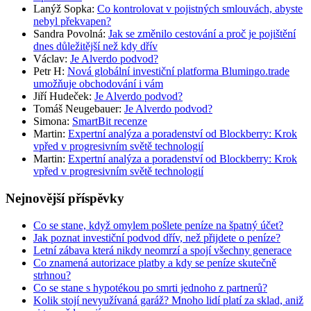
Lanýž Sopka
:
Co kontrolovat v pojistných smlouvách, abyste
nebyl překvapen?
Sandra Povolná
:
Jak se změnilo cestování a proč je pojištění
dnes důležitější než kdy dřív
Václav
:
Je Alverdo podvod?
Petr H
:
Nová globální investiční platforma Blumingo.trade
umožňuje obchodování i vám
Jiří Hudeček
:
Je Alverdo podvod?
Tomáš Neugebauer
:
Je Alverdo podvod?
Simona
:
SmartBit recenze
Martin
:
Expertní analýza a poradenství od Blockberry: Krok
vpřed v progresivním světě technologií
Martin
:
Expertní analýza a poradenství od Blockberry: Krok
vpřed v progresivním světě technologií
Nejnovější příspěvky
Co se stane, když omylem pošlete peníze na špatný účet?
Jak poznat investiční podvod dřív, než přijdete o peníze?
Letní zábava která nikdy neomrzí a spojí všechny generace
Co znamená autorizace platby a kdy se peníze skutečně
strhnou?
Co se stane s hypotékou po smrti jednoho z partnerů?
Kolik stojí nevyužívaná garáž? Mnoho lidí platí za sklad, aniž