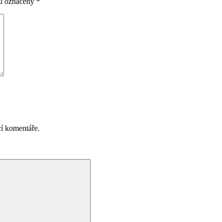
ou označeny
*
cí komentáře.