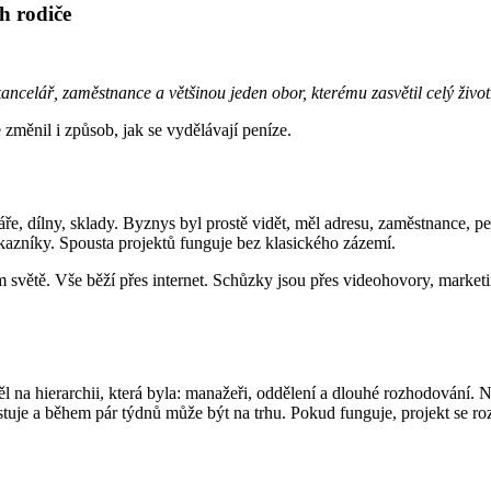
h rodiče
kancelář, zaměstnance a většinou jeden obor, kterému zasvětil celý živo
 změnil i způsob, jak se vydělávají peníze.
láře, dílny, sklady. Byznys byl prostě vidět, měl adresu, zaměstnance, p
ákazníky. Spousta projektů funguje bez klasického zázemí.
větě. Vše běží přes internet. Schůzky jsou přes videohovory, marketing j
tavěl na hierarchii, která byla: manažeři, oddělení a dlouhé rozhodován
uje a během pár týdnů může být na trhu. Pokud funguje, projekt se rozv