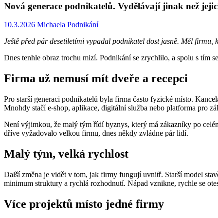
Nová generace podnikatelů. Vydělávají jinak než jejic
10.3.2026
Michaela
Podnikání
Ještě před pár desetiletími vypadal podnikatel dost jasně. Měl firmu, 
Dnes tenhle obraz trochu mizí. Podnikání se zrychlilo, a spolu s tím se
Firma už nemusí mít dveře a recepci
Pro starší generaci podnikatelů byla firma často fyzické místo. Kance
Mnohdy stačí e-shop, aplikace, digitální služba nebo platforma pro z
Není výjimkou, že malý tým řídí byznys, který má zákazníky po celém s
dříve vyžadovalo velkou firmu, dnes někdy zvládne pár lidí.
Malý tým, velká rychlost
Další změna je vidět v tom, jak firmy fungují uvnitř. Starší model s
minimum struktury a rychlá rozhodnutí. Nápad vznikne, rychle se otest
Více projektů místo jedné firmy