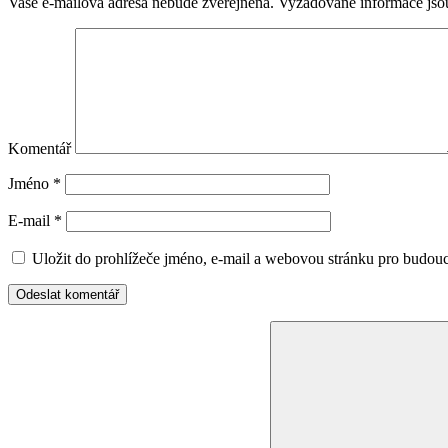
Vaše e-mailová adresa nebude zveřejněna.
Vyžadované informace js
Komentář
Jméno
*
E-mail
*
Uložit do prohlížeče jméno, e-mail a webovou stránku pro budou