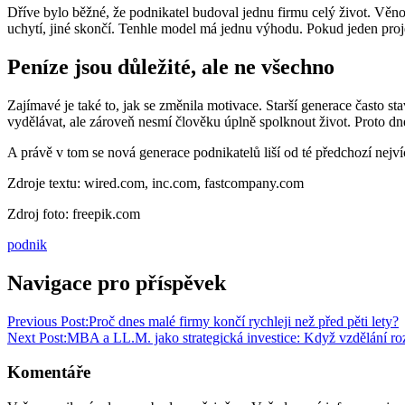
Dříve bylo běžné, že podnikatel budoval jednu firmu celý život. Věnova
uchytí, jiné skončí. Tenhle model má jednu výhodu. Pokud jeden proj
Peníze jsou důležité, ale ne všechno
Zajímavé je také to, jak se změnila motivace. Starší generace často sta
vydělávat, ale zároveň nesmí člověku úplně spolknout život. Proto dne
A právě v tom se nová generace podnikatelů liší od té předchozí nejví
Zdroje textu: wired.com, inc.com, fastcompany.com
Zdroj foto: freepik.com
podnik
Navigace pro příspěvek
Previous Post:
Proč dnes malé firmy končí rychleji než před pěti lety?
Next Post:
MBA a LL.M. jako strategická investice: Když vzdělání ro
Komentáře