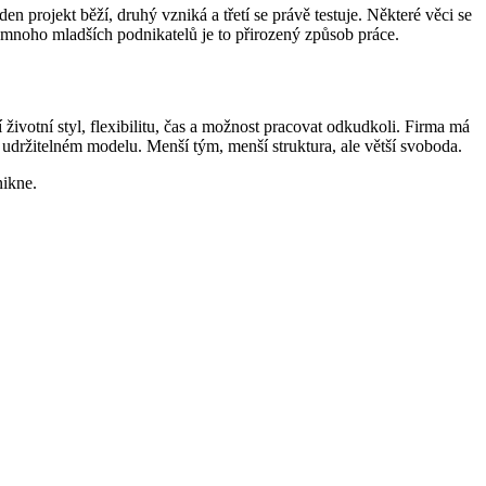
n projekt běží, druhý vzniká a třetí se právě testuje. Některé věci se
 mnoho mladších podnikatelů je to přirozený způsob práce.
í životní styl, flexibilitu, čas a možnost pracovat odkudkoli. Firma má
a udržitelném modelu. Menší tým, menší struktura, ale větší svoboda.
nikne.