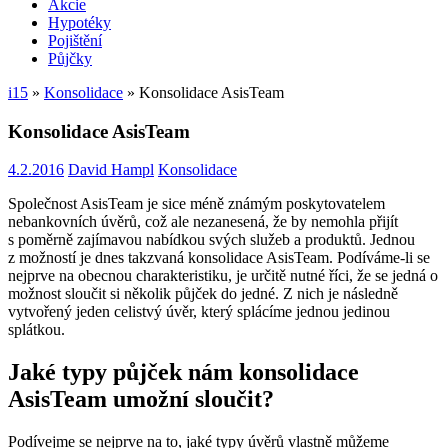
Akcie
Hypotéky
Pojištění
Půjčky
i15
»
Konsolidace
»
Konsolidace AsisTeam
Konsolidace AsisTeam
4.2.2016
David Hampl
Konsolidace
Společnost AsisTeam je sice méně známým poskytovatelem
nebankovních úvěrů, což ale nezanesená, že by nemohla přijít
s poměrně zajímavou nabídkou svých služeb a produktů. Jednou
z možností je dnes takzvaná konsolidace AsisTeam. Podíváme-li se
nejprve na obecnou charakteristiku, je určitě nutné říci, že se jedná o
možnost sloučit si několik půjček do jedné. Z nich je následně
vytvořený jeden celistvý úvěr, který splácíme jednou jedinou
splátkou.
Jaké typy půjček nám konsolidace
AsisTeam umožní sloučit?
Podívejme se nejprve na to, jaké typy úvěrů vlastně můžeme