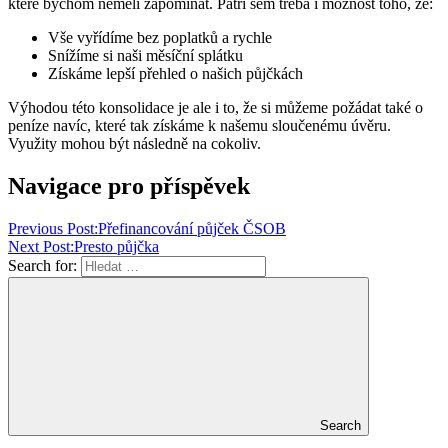
které bychom neměli zapomínat. Patří sem třeba i možnost toho, že:
Vše vyřídíme bez poplatků a rychle
Snížíme si naši měsíční splátku
Získáme lepší přehled o našich půjčkách
Výhodou této konsolidace je ale i to, že si můžeme požádat také o
peníze navíc, které tak získáme k našemu sloučenému úvěru.
Využity mohou být následně na cokoliv.
Navigace pro příspěvek
Previous Post:
Přefinancování půjček ČSOB
Next Post:
Presto půjčka
Search for:
Search