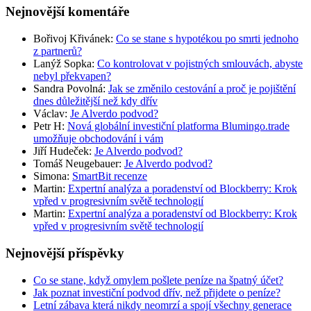
Nejnovější komentáře
Bořivoj Křivánek
:
Co se stane s hypotékou po smrti jednoho
z partnerů?
Lanýž Sopka
:
Co kontrolovat v pojistných smlouvách, abyste
nebyl překvapen?
Sandra Povolná
:
Jak se změnilo cestování a proč je pojištění
dnes důležitější než kdy dřív
Václav
:
Je Alverdo podvod?
Petr H
:
Nová globální investiční platforma Blumingo.trade
umožňuje obchodování i vám
Jiří Hudeček
:
Je Alverdo podvod?
Tomáš Neugebauer
:
Je Alverdo podvod?
Simona
:
SmartBit recenze
Martin
:
Expertní analýza a poradenství od Blockberry: Krok
vpřed v progresivním světě technologií
Martin
:
Expertní analýza a poradenství od Blockberry: Krok
vpřed v progresivním světě technologií
Nejnovější příspěvky
Co se stane, když omylem pošlete peníze na špatný účet?
Jak poznat investiční podvod dřív, než přijdete o peníze?
Letní zábava která nikdy neomrzí a spojí všechny generace