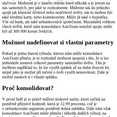
slučovat. Možností je v daném ohledu hned několik a je jenom na
nás samotných, pro jaké se rozhodneme. Můžeme tak do jednoho
spojit jak klasické účelové nebo neúčelové úvěry, tak to mohou být
také kreditní karty, nebo kontokorenty. Může jít také o hypotéky.
Vše od bank, ale také nebankovních společnosti. Maximální velikost
všech úvěrů, které nám konsolidace AsisTeam umožní spojit, může
být až 300 000 korun českých.
Možnost nadefinovat si vlastní parametry
Pokud je jedna hlavní výhoda, kterou nám může konsolidace
AsisTeam přinést, je to rozhodně možnost spojená s tím, že si lze
jednoduše nastavit celkové parametry samotného úvěru. Tím je
myšleno například to, že lze využít splátek až na dobu dvaceti let,
stejně jako je možné při ručení o úvěr využít nemovitosti. Dále je
možné nastavit si i vlastní splátku.
Proč konsolidovat?
V první řadě je to právě snížení úrokové sazby, která začíná na
poměrně příznivé hodnotě, která je 12.99 procenta, což je
v nebankovním segmentu poměrně dobrá nabídka. Dále nám však
konsolidace AsisTeam může přinést i několik dalších výhod, na