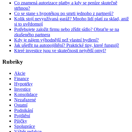
Co znamená autorizace platby a kdy se peníze skutečně
strhnou?
Co se stane s hypotékou po smrti jednoho z partnerů?
Kolik stojí nevyužívaná garáž? Mnoho lidí platí za sklad, aniž
si to uvědomují
Potřebujete založit firmu nebo zřídit sídlo? Obraťte se na
zkušeného partnera
Kdy je nájem výhodnější než vlastní bydlení?
Jak ušetřit na autopojištění? Praktické tipy, které fungují!
Které investice jsou ve skutečnosti největší omyl?
Rubriky
Akcie
Finance
Hypotéky
Investice
Konsolidace
Nezařazené
Ostatní
Podnikání
Pojištění
Půjčky
Spolupráce
Výběr redakce