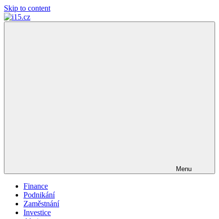
Skip to content
i15.cz
…
váš
finanční
poradce
Menu
Finance
Podnikání
Zaměstnání
Investice