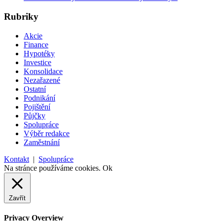
Rubriky
Akcie
Finance
Hypotéky
Investice
Konsolidace
Nezařazené
Ostatní
Podnikání
Pojištění
Půjčky
Spolupráce
Výběr redakce
Zaměstnání
Kontakt
|
Spolupráce
Na stránce používáme cookies.
Ok
Zavřít
Privacy Overview