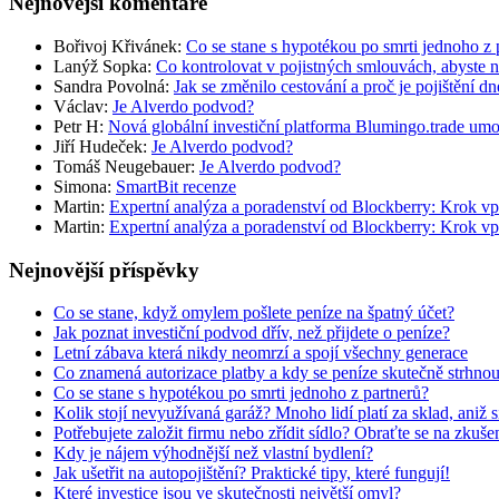
Nejnovější komentáře
Bořivoj Křivánek
:
Co se stane s hypotékou po smrti jednoho z 
Lanýž Sopka
:
Co kontrolovat v pojistných smlouvách, abyste 
Sandra Povolná
:
Jak se změnilo cestování a proč je pojištění dn
Václav
:
Je Alverdo podvod?
Petr H
:
Nová globální investiční platforma Blumingo.trade um
Jiří Hudeček
:
Je Alverdo podvod?
Tomáš Neugebauer
:
Je Alverdo podvod?
Simona
:
SmartBit recenze
Martin
:
Expertní analýza a poradenství od Blockberry: Krok vp
Martin
:
Expertní analýza a poradenství od Blockberry: Krok vp
Nejnovější příspěvky
Co se stane, když omylem pošlete peníze na špatný účet?
Jak poznat investiční podvod dřív, než přijdete o peníze?
Letní zábava která nikdy neomrzí a spojí všechny generace
Co znamená autorizace platby a kdy se peníze skutečně strhno
Co se stane s hypotékou po smrti jednoho z partnerů?
Kolik stojí nevyužívaná garáž? Mnoho lidí platí za sklad, aniž 
Potřebujete založit firmu nebo zřídit sídlo? Obraťte se na zkuš
Kdy je nájem výhodnější než vlastní bydlení?
Jak ušetřit na autopojištění? Praktické tipy, které fungují!
Které investice jsou ve skutečnosti největší omyl?