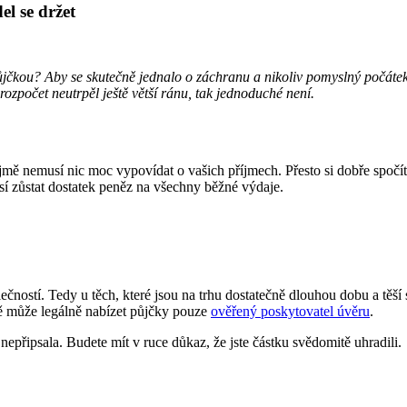
el se držet
e půjčkou? Aby se skutečně jednalo o záchranu a nikoliv pomyslný počá
 rozpočet neutrpěl ještě větší ránu, tak jednoduché není.
mě nemusí nic moc vypovídat o vašich příjmech. Přesto si dobře spočít
í zůstat dostatek peněz na všechny běžné výdaje.
čností. Tedy u těch, které jsou na trhu dostatečně dlouhou dobu a tě
bě může legálně nabízet půjčky pouze
ověřený poskytovatel úvěru
.
nepřipsala. Budete mít v ruce důkaz, že jste částku svědomitě uhradili.