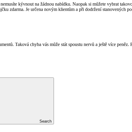
 že nemusíte kývnout na žádnou nabídku. Naopak si můžete vybrat takovo
í půjčku zdarma. Je určena novým klientům a při dodržení stanovených 
ntů. Taková chyba vás může stát spoustu nervů a ještě více peněz. Př
Search