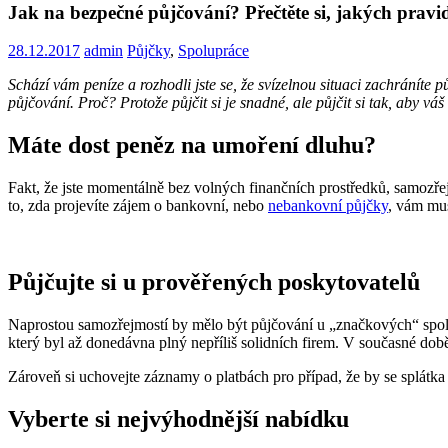
Jak na bezpečné půjčování? Přečtěte si, jakých pravid
28.12.2017
admin
Půjčky
,
Spolupráce
Schází vám peníze a rozhodli jste se, že svízelnou situaci zachránít
půjčování. Proč? Protože půjčit si je snadné, ale půjčit si tak, aby váš
Máte dost peněz na umoření dluhu?
Fakt, že jste momentálně bez volných finančních prostředků, samozřej
to, zda projevíte zájem o bankovní, nebo
nebankovní půjčky
, vám mus
Půjčujte si u prověřených poskytovatelů
Naprostou samozřejmostí by mělo být půjčování u „značkových“ spole
který byl až donedávna plný nepříliš solidních firem. V současné do
Zároveň si uchovejte záznamy o platbách pro případ, že by se splátka 
Vyberte si nejvýhodnější nabídku