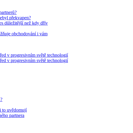
partnerů?
nebyl překvapen?
es důležitější než kdy dřív
ožňuje obchodování i vám
řed v progresivním světě technologií
řed v progresivním světě technologií
u?
si to uvědomují
eného partnera