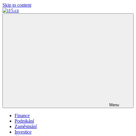
Skip to content
i15.cz
…
váš
finanční
poradce
Menu
Finance
Podnikání
Zaměstnání
Investice