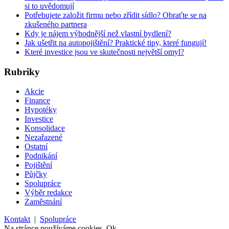
si to uvědomují
Potřebujete založit firmu nebo zřídit sídlo? Obraťte se na
zkušeného partnera
Kdy je nájem výhodnější než vlastní bydlení?
Jak ušetřit na autopojištění? Praktické tipy, které fungují!
Které investice jsou ve skutečnosti největší omyl?
Rubriky
Akcie
Finance
Hypotéky
Investice
Konsolidace
Nezařazené
Ostatní
Podnikání
Pojištění
Půjčky
Spolupráce
Výběr redakce
Zaměstnání
Kontakt
|
Spolupráce
Na stránce používáme cookies.
Ok