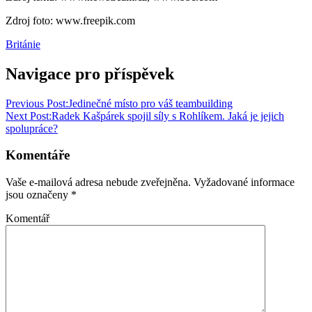
Zdroj foto: www.freepik.com
Británie
Navigace pro příspěvek
Previous Post:
Jedinečné místo pro váš teambuilding
Next Post:
Radek Kašpárek spojil síly s Rohlíkem. Jaká je jejich
spolupráce?
Komentáře
Vaše e-mailová adresa nebude zveřejněna.
Vyžadované informace
jsou označeny
*
Komentář