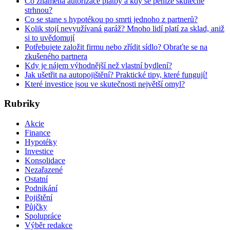
Co znamená autorizace platby a kdy se peníze skutečně
strhnou?
Co se stane s hypotékou po smrti jednoho z partnerů?
Kolik stojí nevyužívaná garáž? Mnoho lidí platí za sklad, aniž
si to uvědomují
Potřebujete založit firmu nebo zřídit sídlo? Obraťte se na
zkušeného partnera
Kdy je nájem výhodnější než vlastní bydlení?
Jak ušetřit na autopojištění? Praktické tipy, které fungují!
Které investice jsou ve skutečnosti největší omyl?
Rubriky
Akcie
Finance
Hypotéky
Investice
Konsolidace
Nezařazené
Ostatní
Podnikání
Pojištění
Půjčky
Spolupráce
Výběr redakce