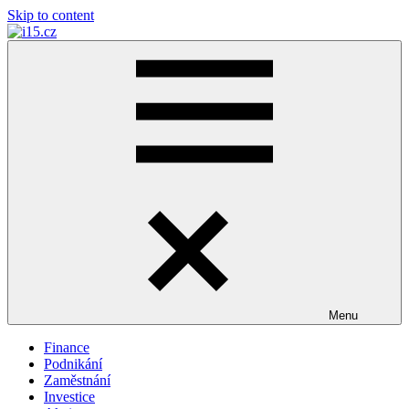
Skip to content
i15.cz
…
váš
finanční
poradce
Menu
Finance
Podnikání
Zaměstnání
Investice