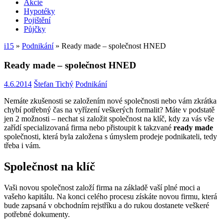
Akcie
Hypotéky
Pojištění
Půjčky
i15
»
Podnikání
»
Ready made – společnost HNED
Ready made – společnost HNED
4.6.2014
Štefan Tichý
Podnikání
Nemáte zkušenosti se založením nové společnosti nebo vám zkrátka
chybí potřebný čas na vyřízení veškerých formalit? Máte v podstatě
jen 2 možnosti – nechat si založit společnost na klíč, kdy za vás vše
zařídí specializovaná firma nebo přistoupit k takzvané
ready made
společnosti, která byla založena s úmyslem prodeje podnikateli, tedy
třeba i vám.
Společnost na klíč
Vaši novou společnost založí firma na základě vaší plné moci a
vašeho kapitálu. Na konci celého procesu získáte novou firmu, která
bude zapsaná v obchodním rejstříku a do rukou dostanete veškeré
potřebné dokumenty.