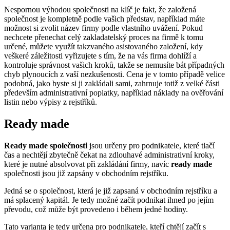
Nespornou výhodou společnosti na klíč je fakt, že založená
společnost je kompletně podle vašich představ, například máte
možnost si zvolit název firmy podle vlastního uvážení. Pokud
nechcete přenechat celý zakladatelský proces na firmě k tomu
určené, můžete využít takzvaného asistovaného založení, kdy
veškeré záležitosti vyřizujete s tím, že na vás firma dohlíží a
kontroluje správnost vašich kroků, takže se nemusíte bát případných
chyb plynoucích z vaší nezkušenosti. Cena je v tomto případě velice
podobná, jako byste si ji zakládali sami, zahrnuje totiž z velké části
především administrativní poplatky, například náklady na ověřování
listin nebo výpisy z rejstříků.
Ready made
Ready made
společnosti
jsou určeny pro podnikatele, které tlačí
čas a nechtějí zbytečně čekat na zdlouhavé administrativní kroky,
které je nutné absolvovat při zakládání firmy, navíc
ready made
společnosti jsou již zapsány v obchodním rejstříku.
Jedná se o společnost, která je již zapsaná v obchodním rejstříku a
má splacený kapitál. Je tedy možné začít podnikat ihned po jejím
převodu, což může být provedeno i během jedné hodiny.
Tato varianta je tedy určena pro podnikatele, kteří chtějí začít s