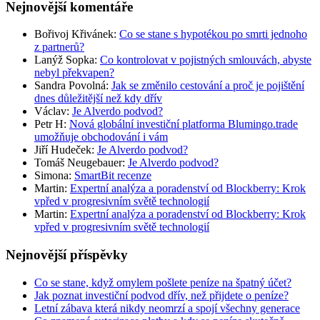
Nejnovější komentáře
Bořivoj Křivánek
:
Co se stane s hypotékou po smrti jednoho
z partnerů?
Lanýž Sopka
:
Co kontrolovat v pojistných smlouvách, abyste
nebyl překvapen?
Sandra Povolná
:
Jak se změnilo cestování a proč je pojištění
dnes důležitější než kdy dřív
Václav
:
Je Alverdo podvod?
Petr H
:
Nová globální investiční platforma Blumingo.trade
umožňuje obchodování i vám
Jiří Hudeček
:
Je Alverdo podvod?
Tomáš Neugebauer
:
Je Alverdo podvod?
Simona
:
SmartBit recenze
Martin
:
Expertní analýza a poradenství od Blockberry: Krok
vpřed v progresivním světě technologií
Martin
:
Expertní analýza a poradenství od Blockberry: Krok
vpřed v progresivním světě technologií
Nejnovější příspěvky
Co se stane, když omylem pošlete peníze na špatný účet?
Jak poznat investiční podvod dřív, než přijdete o peníze?
Letní zábava která nikdy neomrzí a spojí všechny generace