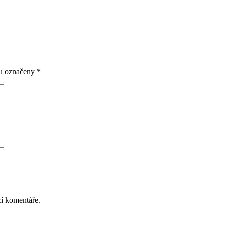
ou označeny
*
cí komentáře.