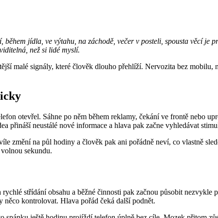
během jídla, ve výtahu, na záchodě, večer v posteli, spousta věcí je pr
telná, než si lidé myslí.
jší malé signály, které člověk dlouho přehlíží. Nervozita bez mobilu, n
ticky
elefon otevřel. Sáhne po něm během reklamy, čekání ve frontě nebo upr
dea přináší neustálé nové informace a hlava pak začne vyhledávat stimu
víle změní na půl hodiny a člověk pak ani pořádně neví, co vlastně sl
u volnou sekundu.
 rychlé střídání obsahu a běžné činnosti pak začnou působit nezvykle 
by něco kontrolovat. Hlava pořád čeká další podnět.
sto spánku ještě hodinu projíždí telefon úplně bez cíle. Mozek přitom z