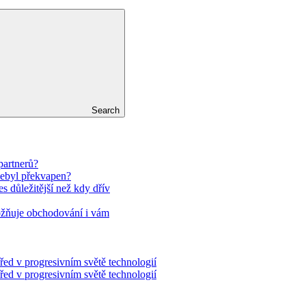
Search
partnerů?
nebyl překvapen?
es důležitější než kdy dřív
ožňuje obchodování i vám
řed v progresivním světě technologií
řed v progresivním světě technologií