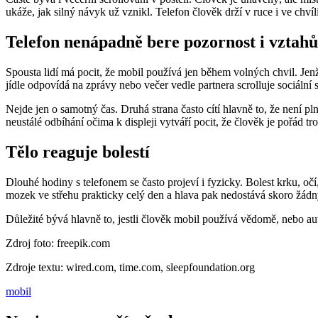
ukáže, jak silný návyk už vznikl. Telefon člověk drží v ruce i ve chví
Telefon nenápadně bere pozornost i vztah
Spousta lidí má pocit, že mobil používá jen během volných chvil. Jen
jídle odpovídá na zprávy nebo večer vedle partnera scrolluje sociální
Nejde jen o samotný čas. Druhá strana často cítí hlavně to, že není 
neustálé odbíhání očima k displeji vytváří pocit, že člověk je pořád tr
Tělo reaguje bolestí
Dlouhé hodiny s telefonem se často projeví i fyzicky. Bolest krku, očí
mozek ve střehu prakticky celý den a hlava pak nedostává skoro žád
Důležité bývá hlavně to, jestli člověk mobil používá vědomě, nebo au
Zdroj foto: freepik.com
Zdroje textu: wired.com, time.com, sleepfoundation.org
mobil