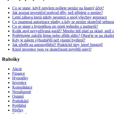
Co se stane, když omylem pošlete peníze na špatný účet?
Jak poznat investiční podvod dřív, než přijdete o peníze?
Letní zábava která nikdy neomrzí a spojí všechny generace
Co znamená autorizace platby a kdy se peníze skutečně strhno
Co se stane s hypotékou po smrti jednoho z partnerů?
Kolik stojí nevyužívaná garáž? Mnoho lidí platí za sklad, aniž 
Potřebujete založit firmu nebo zřídit sídlo? Obraťte se na zkuš
Kdy je nájem výhodnější než vlastní bydlení?
Jak ušetřit na autopojištění? Praktické tipy, které fungují!
Které investice jsou ve skutečnosti největší omyl?
Rubriky
Akcie
Finance
Hypotéky
Investice
Konsolidace
Nezařazené
Ostatní
Podnikání
Pojištění
Půjčky