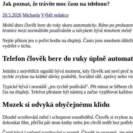
Jak poznat, že trávíte moc času na telefonu?
20.5.2026
Michaela
Výběr redakce
Mobil dnes člověk bere do ruky skoro automaticky. Ráno po probuzení, 
hranice mezi normálním používáním a návykem bývá mnohem méně vidi
Nejde přitom jen o počet hodin na displeji. Často jsou mnohem důležitě
vydržet v tichu.
Telefon člověk bere do ruky úplně automa
Jedním z největších signálů bývá moment, kdy člověk ani neví proč t
rychle zvykne na krátké dávky podnětů. Sociální sítě, zprávy nebo vi
Typické bývá i neustálé „jen rychlé podívání“. Pět minut se během ch
čas na displeji. Telefon přestane být nástroj a začne vyplňovat každo
Mozek si odvyká obyčejnému klidu
Dlouhé scrollování mění i schopnost soustředění. Člověk si zvykne na
dokoukat film, přečíst pár stran knihy nebo jen chvíli sedět bez potře
Časté bývá i večerní scrollování v posteli. Člověk je unavený, ale mí