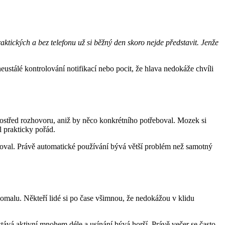
aktických a bez telefonu už si běžný den skoro nejde představit. Jenže
eustálé kontrolování notifikací nebo pocit, že hlava nedokáže chvíli
ostřed rozhovoru, aniž by něco konkrétního potřeboval. Mozek si
l prakticky pořád.
edoval. Právě automatické používání bývá větší problém než samotný
pomalu. Někteří lidé si po čase všimnou, že nedokážou v klidu
ůstává aktivní mnohem déle a usínání bývá horší. Právě večer se často