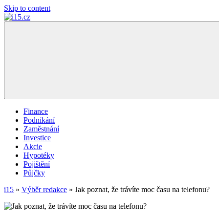
Skip to content
i15.cz
…
váš
finanční
poradce
Finance
Podnikání
Zaměstnání
Investice
Akcie
Hypotéky
Pojištění
Půjčky
i15
»
Výběr redakce
»
Jak poznat, že trávíte moc času na telefonu?