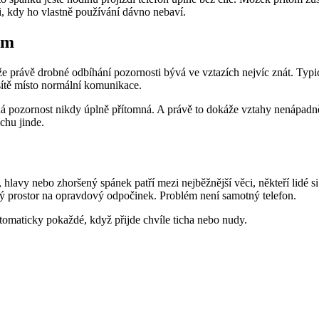
li, kdy ho vlastně používání dávno nebaví.
ům
že právě drobné odbíhání pozornosti bývá ve vztazích nejvíc znát. Typic
 sítě místo normální komunikace.
plná pozornost nikdy úplně přítomná. A právě to dokáže vztahy nenápad
ochu jinde.
, hlavy nebo zhoršený spánek patří mezi nejběžnější věci, někteří lidé s
ný prostor na opravdový odpočinek. Problém není samotný telefon.
tomaticky pokaždé, když přijde chvíle ticha nebo nudy.