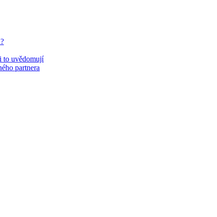
u?
si to uvědomují
eného partnera