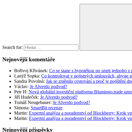
Search for:
Nejnovější komentáře
Bořivoj Křivánek
:
Co se stane s hypotékou po smrti jednoho z 
Lanýž Sopka
:
Co kontrolovat v pojistných smlouvách, abyste 
Sandra Povolná
:
Jak se změnilo cestování a proč je pojištění dn
Václav
:
Je Alverdo podvod?
Petr H
:
Nová globální investiční platforma Blumingo.trade um
Jiří Hudeček
:
Je Alverdo podvod?
Tomáš Neugebauer
:
Je Alverdo podvod?
Simona
:
SmartBit recenze
Martin
:
Expertní analýza a poradenství od Blockberry: Krok vp
Martin
:
Expertní analýza a poradenství od Blockberry: Krok vp
Nejnovější příspěvky