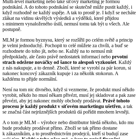
Multi-level marketing nebo také síťový marketing je formou
podnikání. A do tohoto podnikání se skutečně může pustit každý, i
když rozhodně ne každý uspěje. A tak to prostě je. I když se necháte
zlákat na vidinu skvělých výsledků a výdělků, které přijdou
s minimem vynaloženého úsilí, nemusí tomu tak být u všech. Ale
postupně.
MLM je formou byznysu, který se rozšířil po celém světě a princip
je velmi jednoduchý. Pochopit to celé můžete za chvíli, a buď se
rozhodnete do toho jít, nebo ne. Každý na to nemusí mít
předpoklady, ale často právě nedostatek informací nebo
prvotní
strach odežene nováčky od šance to alespoň vyzkoušet
. Každý
z nás nakupuje, a to denně. Zboží, které se vyrobí za pár korun, si
nakonec koncový zákazník kupuje i za několik stokorun. A
každému to přijde normální.
Není na tom nic divného, když si vezmeme, že produkt musí někdo
vyrobit, někdo ho musí někam přivézt, musí jej skladovat a pak zase
převézt, aby jej nakonec mohly obchody prodávat.
Právě tohoto
procesu je každý produkt v síťovém marketingu ušetřen
, a tak
se značná část nejrůznějších produktů dá pořídit mnohem levněji.
A o tom je MLM – výrobce nebo distributor hledá někoho, kdo mu
bude produkty prodávat přímo. Zboží se tak přímo dostane
k zákazníkům, a to prostřednictvím prodejců, kteří si budují zase