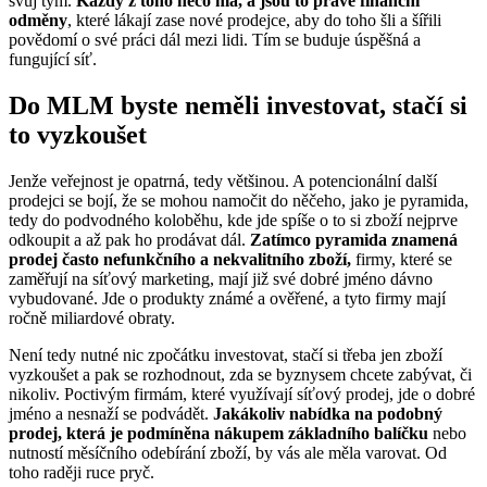
svůj tým.
Každý z toho něco má, a jsou to právě finanční
odměny
, které lákají zase nové prodejce, aby do toho šli a šířili
povědomí o své práci dál mezi lidi. Tím se buduje úspěšná a
fungující síť.
Do MLM byste neměli investovat, stačí si
to vyzkoušet
Jenže veřejnost je opatrná, tedy většinou. A potencionální další
prodejci se bojí, že se mohou namočit do něčeho, jako je pyramida,
tedy do podvodného koloběhu, kde jde spíše o to si zboží nejprve
odkoupit a až pak ho prodávat dál.
Zatímco pyramida znamená
prodej často nefunkčního a nekvalitního zboží,
firmy, které se
zaměřují na síťový marketing, mají již své dobré jméno dávno
vybudované. Jde o produkty známé a ověřené, a tyto firmy mají
ročně miliardové obraty.
Není tedy nutné nic zpočátku investovat, stačí si třeba jen zboží
vyzkoušet a pak se rozhodnout, zda se byznysem chcete zabývat, či
nikoliv. Poctivým firmám, které využívají síťový prodej, jde o dobré
jméno a nesnaží se podvádět.
Jakákoliv nabídka na podobný
prodej, která je podmíněna nákupem základního balíčku
nebo
nutností měsíčního odebírání zboží, by vás ale měla varovat. Od
toho raději ruce pryč.