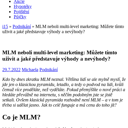
Akcie
Hypotéky
Pojištění
Půjčky
i15
»
Podnikání
»
MLM neboli multi-level marketing: Můžete tímto
uživit a jaké představuje výhody a nevýhody?
MLM neboli multi-level marketing: Můžete tímto
uživit a jaké představuje výhody a nevýhody?
29.7.2022
Michaela
Podnikání
Kdo by dnes zkratku MLM neznal. Většina lidí se ale mylně myslí, že
jde jen o klasickou pyramidu, letadlo, a tedy o podvod na lidi, kvůli
čemuž více proděláte, než vyděláte. Pokud přemýšlíte o nové práci a
hledáte převážně na internetu, s něčím podobným jste se jistě
setkali. Ovšem klasická pyramida rozhodně není MLM – a v tom je
třeba si udělat jasno. Jak to celé funguje a má cenu do toho jít?
Co je MLM?