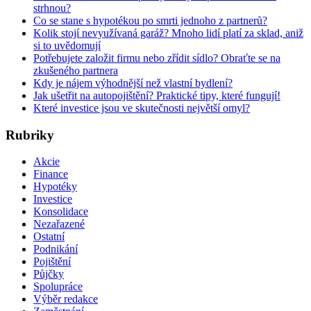
strhnou?
Co se stane s hypotékou po smrti jednoho z partnerů?
Kolik stojí nevyužívaná garáž? Mnoho lidí platí za sklad, aniž
si to uvědomují
Potřebujete založit firmu nebo zřídit sídlo? Obraťte se na
zkušeného partnera
Kdy je nájem výhodnější než vlastní bydlení?
Jak ušetřit na autopojištění? Praktické tipy, které fungují!
Které investice jsou ve skutečnosti největší omyl?
Rubriky
Akcie
Finance
Hypotéky
Investice
Konsolidace
Nezařazené
Ostatní
Podnikání
Pojištění
Půjčky
Spolupráce
Výběr redakce