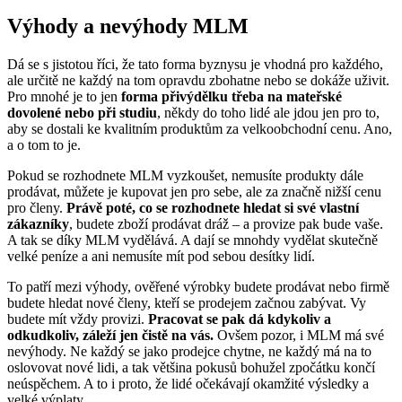
Výhody a nevýhody MLM
Dá se s jistotou říci, že tato forma byznysu je vhodná pro každého,
ale určitě ne každý na tom opravdu zbohatne nebo se dokáže uživit.
Pro mnohé je to jen
forma přivýdělku třeba na mateřské
dovolené nebo při studiu
, někdy do toho lidé ale jdou jen pro to,
aby se dostali ke kvalitním produktům za velkoobchodní cenu. Ano,
a o tom to je.
Pokud se rozhodnete MLM vyzkoušet, nemusíte produkty dále
prodávat, můžete je kupovat jen pro sebe, ale za značně nižší cenu
pro členy.
Právě poté, co se rozhodnete hledat si své vlastní
zákazníky
, budete zboží prodávat dráž – a provize pak bude vaše.
A tak se díky MLM vydělává. A dají se mnohdy vydělat skutečně
velké peníze a ani nemusíte mít pod sebou desítky lidí.
To patří mezi výhody, ověřené výrobky budete prodávat nebo firmě
budete hledat nové členy, kteří se prodejem začnou zabývat. Vy
budete mít vždy provizi.
Pracovat se pak dá kdykoliv a
odkudkoliv, záleží jen čistě na vás.
Ovšem pozor, i MLM má své
nevýhody. Ne každý se jako prodejce chytne, ne každý má na to
oslovovat nové lidi, a tak většina pokusů bohužel zpočátku končí
neúspěchem. A to i proto, že lidé očekávají okamžité výsledky a
velké výplaty.