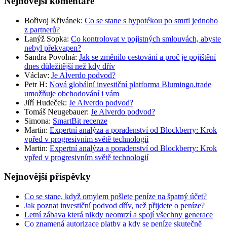
Nejnovější komentáře
Bořivoj Křivánek
:
Co se stane s hypotékou po smrti jednoho
z partnerů?
Lanýž Sopka
:
Co kontrolovat v pojistných smlouvách, abyste
nebyl překvapen?
Sandra Povolná
:
Jak se změnilo cestování a proč je pojištění
dnes důležitější než kdy dřív
Václav
:
Je Alverdo podvod?
Petr H
:
Nová globální investiční platforma Blumingo.trade
umožňuje obchodování i vám
Jiří Hudeček
:
Je Alverdo podvod?
Tomáš Neugebauer
:
Je Alverdo podvod?
Simona
:
SmartBit recenze
Martin
:
Expertní analýza a poradenství od Blockberry: Krok
vpřed v progresivním světě technologií
Martin
:
Expertní analýza a poradenství od Blockberry: Krok
vpřed v progresivním světě technologií
Nejnovější příspěvky
Co se stane, když omylem pošlete peníze na špatný účet?
Jak poznat investiční podvod dřív, než přijdete o peníze?
Letní zábava která nikdy neomrzí a spojí všechny generace
Co znamená autorizace platby a kdy se peníze skutečně