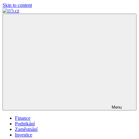
Skip to content
i15.cz
…
váš
finanční
poradce
Menu
Finance
Podnikání
Zaměstnání
Investice