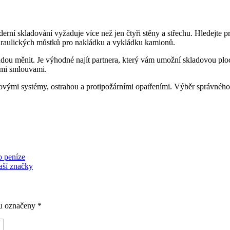
rní skladování vyžaduje více než jen čtyři stěny a střechu. Hledejte p
ydraulických můstků pro nakládku a vykládku kamionů.
 budou měnit. Je výhodné najít partnera, který vám umožní skladovou p
ými smlouvami.
vými systémy, ostrahou a protipožárními opatřeními. Výběr správného 
o peníze
aší značky
ou označeny
*