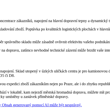
Koncentrace zákazníků, napojení na hlavní dopravní tepny a dynamický tr
 skladování zboží. Poptávka po kvalitních logistických plochách v hla
ýběr správného skladu může zásadně ovlivnit efektivitu vašeho podnikání
 na dopravu, zatímco nevhodné technické zázemí může brzdit vaše inte
ní napojení. Sklad utopený v úzkých uličkách centra je pro kamionovou
 D5 či D8.
vou expedici zboží zákazníkům nejen po Praze, ale i do zbytku republi
hází v lokalitě, kam nejezdí městská hromadná doprava, můžete mít pro
icky umístěny u zastávek příměstské dopravy.