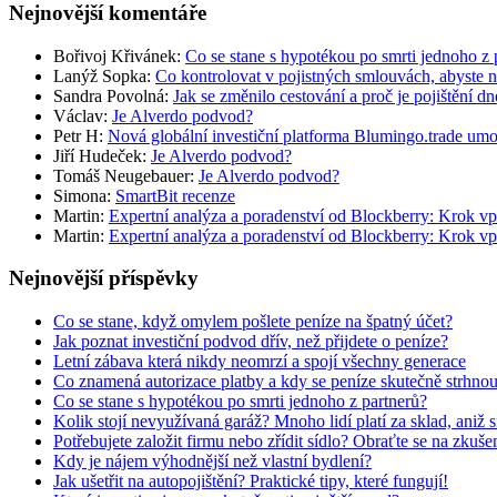
Nejnovější komentáře
Bořivoj Křivánek
:
Co se stane s hypotékou po smrti jednoho z 
Lanýž Sopka
:
Co kontrolovat v pojistných smlouvách, abyste 
Sandra Povolná
:
Jak se změnilo cestování a proč je pojištění dn
Václav
:
Je Alverdo podvod?
Petr H
:
Nová globální investiční platforma Blumingo.trade um
Jiří Hudeček
:
Je Alverdo podvod?
Tomáš Neugebauer
:
Je Alverdo podvod?
Simona
:
SmartBit recenze
Martin
:
Expertní analýza a poradenství od Blockberry: Krok vp
Martin
:
Expertní analýza a poradenství od Blockberry: Krok vp
Nejnovější příspěvky
Co se stane, když omylem pošlete peníze na špatný účet?
Jak poznat investiční podvod dřív, než přijdete o peníze?
Letní zábava která nikdy neomrzí a spojí všechny generace
Co znamená autorizace platby a kdy se peníze skutečně strhno
Co se stane s hypotékou po smrti jednoho z partnerů?
Kolik stojí nevyužívaná garáž? Mnoho lidí platí za sklad, aniž 
Potřebujete založit firmu nebo zřídit sídlo? Obraťte se na zkuš
Kdy je nájem výhodnější než vlastní bydlení?
Jak ušetřit na autopojištění? Praktické tipy, které fungují!