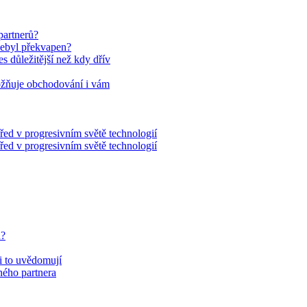
partnerů?
nebyl překvapen?
es důležitější než kdy dřív
ožňuje obchodování i vám
řed v progresivním světě technologií
řed v progresivním světě technologií
u?
si to uvědomují
eného partnera