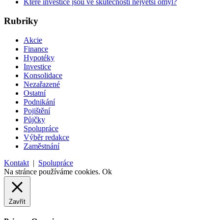
Které investice jsou ve skutečnosti největší omyl?
Rubriky
Akcie
Finance
Hypotéky
Investice
Konsolidace
Nezařazené
Ostatní
Podnikání
Pojištění
Půjčky
Spolupráce
Výběr redakce
Zaměstnání
Kontakt
|
Spolupráce
Na stránce používáme cookies.
Ok
Zavřít