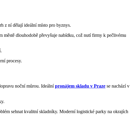
h z ní dělají ideální místo pro byznys.
vním městě dlouhodobě převyšuje nabídku, což nutí firmy k pečlivému
.
rní procesy.
 dopravu noční můrou. Ideální
pronájem skladu v Praze
se nachází v
ky.
blém sehnat kvalitní skladníky. Moderní logistické parky na okrajích