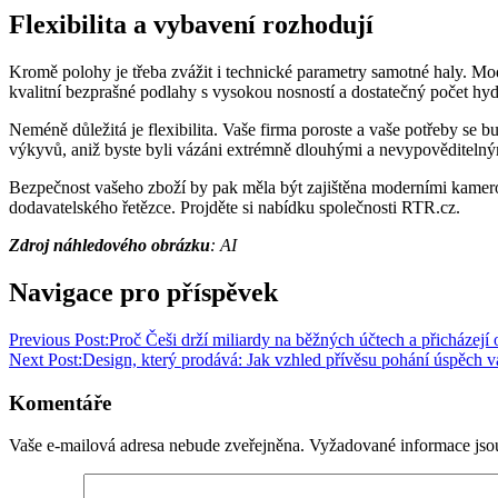
Flexibilita a vybavení rozhodují
Kromě polohy je třeba zvážit i technické parametry samotné haly. Mode
kvalitní bezprašné podlahy s vysokou nosností a dostatečný počet h
Neméně důležitá je flexibilita. Vaše firma poroste a vaše potřeby se
výkyvů, aniž byste byli vázáni extrémně dlouhými a nevypověditeln
Bezpečnost vašeho zboží by pak měla být zajištěna moderními kamero
dodavatelského řetězce. Projděte si nabídku společnosti RTR.cz.
Zdroj náhledového obrázku
: AI
Navigace pro příspěvek
Previous Post:
Proč Češi drží miliardy na běžných účtech a přicházejí 
Next Post:
Design, který prodává: Jak vzhled přívěsu pohání úspěch v
Komentáře
Vaše e-mailová adresa nebude zveřejněna.
Vyžadované informace js