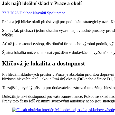
Jak najít ideální sklad v Praze a okolí
22.2.2026
Dalibor Navrátil
Spolupráce
Praha a její blízké okolí představují pro podnikání strategický uzel. 
S tím však přichází i jedna zásadní výzva: najít vhodné prostory pro
výběru.
Ať už jste rostoucí e-shop, distribuční firma nebo výrobní podnik, v
Špatná lokalita může znamenat zpoždění v dodávkách a vyšší náklady
Klíčová je lokalita a dostupnost
Při hledání skladových prostor v Praze je absolutní prioritou doprav
blízkosti hlavních tahů, jako je Pražský okruh (D0) nebo dálnice D1,
To zajišťuje rychlý přístup pro dodavatele a zároveň umožňuje blesko
Důležitá je také dostupnost pro vaše zaměstnance. Pokud se sklad nac
Prahy toto často řeší vlastními svozovými autobusy nebo jsou strateg