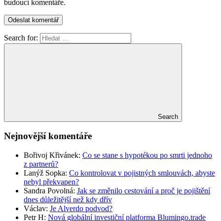
budoucí komentáře.
Search for:
Search
Nejnovější komentáře
Bořivoj Křivánek
:
Co se stane s hypotékou po smrti jednoho
z partnerů?
Lanýž Sopka
:
Co kontrolovat v pojistných smlouvách, abyste
nebyl překvapen?
Sandra Povolná
:
Jak se změnilo cestování a proč je pojištění
dnes důležitější než kdy dřív
Václav
:
Je Alverdo podvod?
Petr H
:
Nová globální investiční platforma Blumingo.trade