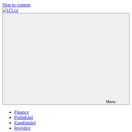
Skip to content
i15.cz
…
váš
finanční
poradce
Menu
Finance
Podnikání
Zaměstnání
Investice