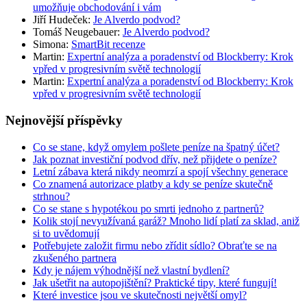
umožňuje obchodování i vám
Jiří Hudeček
:
Je Alverdo podvod?
Tomáš Neugebauer
:
Je Alverdo podvod?
Simona
:
SmartBit recenze
Martin
:
Expertní analýza a poradenství od Blockberry: Krok
vpřed v progresivním světě technologií
Martin
:
Expertní analýza a poradenství od Blockberry: Krok
vpřed v progresivním světě technologií
Nejnovější příspěvky
Co se stane, když omylem pošlete peníze na špatný účet?
Jak poznat investiční podvod dřív, než přijdete o peníze?
Letní zábava která nikdy neomrzí a spojí všechny generace
Co znamená autorizace platby a kdy se peníze skutečně
strhnou?
Co se stane s hypotékou po smrti jednoho z partnerů?
Kolik stojí nevyužívaná garáž? Mnoho lidí platí za sklad, aniž
si to uvědomují
Potřebujete založit firmu nebo zřídit sídlo? Obraťte se na
zkušeného partnera
Kdy je nájem výhodnější než vlastní bydlení?
Jak ušetřit na autopojištění? Praktické tipy, které fungují!
Které investice jsou ve skutečnosti největší omyl?