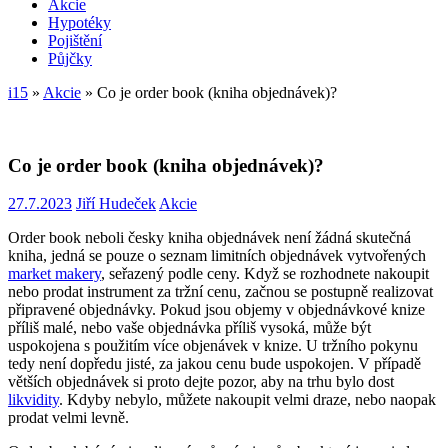
Akcie
Hypotéky
Pojištění
Půjčky
i15
»
Akcie
»
Co je order book (kniha objednávek)?
Co je order book (kniha objednávek)?
27.7.2023
Jiří Hudeček
Akcie
Order book neboli česky kniha objednávek není žádná skutečná
kniha, jedná se pouze o seznam limitních objednávek vytvořených
market makery
, seřazený podle ceny. Když se rozhodnete nakoupit
nebo prodat instrument za tržní cenu, začnou se postupně realizovat
připravené objednávky. Pokud jsou objemy v objednávkové knize
příliš malé, nebo vaše objednávka příliš vysoká, může být
uspokojena s použitím více objenávek v knize. U tržního pokynu
tedy není dopředu jisté, za jakou cenu bude uspokojen. V případě
větších objednávek si proto dejte pozor, aby na trhu bylo dost
likvidity
. Kdyby nebylo, můžete nakoupit velmi draze, nebo naopak
prodat velmi levně.