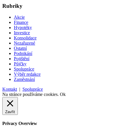
Rubriky
Akcie
Finance
Hypotéky
Investice
Konsolidace
Nezařazené
Ostatní
Podnikání
Pojištění
Půjčky
Spolupráce
Výběr redakce
Zaměstnání
Kontakt
|
Spolupráce
Na stránce používáme cookies.
Ok
Zavřít
Privacy Overview