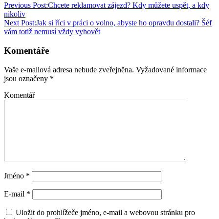
Previous Post:
Chcete reklamovat zájezd? Kdy můžete uspět, a kdy
nikoliv
Next Post:
Jak si říci v práci o volno, abyste ho opravdu dostali? Šéf
vám totiž nemusí vždy vyhovět
Komentáře
Vaše e-mailová adresa nebude zveřejněna.
Vyžadované informace
jsou označeny
*
Komentář
Jméno
*
E-mail
*
Uložit do prohlížeče jméno, e-mail a webovou stránku pro