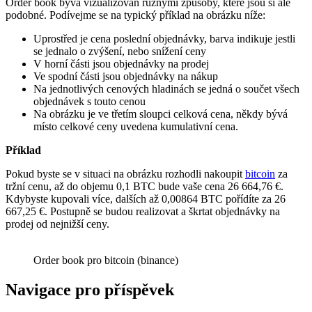
Order book bývá vizualizován různými způsoby, které jsou si ale
podobné. Podívejme se na typický příklad na obrázku níže:
Uprostřed je cena poslední objednávky, barva indikuje jestli
se jednalo o zvýšení, nebo snížení ceny
V horní části jsou objednávky na prodej
Ve spodní části jsou objednávky na nákup
Na jednotlivých cenových hladinách se jedná o součet všech
objednávek s touto cenou
Na obrázku je ve třetím sloupci celková cena, někdy bývá
místo celkové ceny uvedena kumulativní cena.
Příklad
Pokud byste se v situaci na obrázku rozhodli nakoupit
bitcoin
za
tržní cenu, až do objemu 0,1 BTC bude vaše cena 26 664,76 €.
Kdybyste kupovali více, dalších až 0,00864 BTC pořídíte za 26
667,25 €. Postupně se budou realizovat a škrtat objednávky na
prodej od nejnižší ceny.
Order book pro bitcoin (binance)
Navigace pro příspěvek