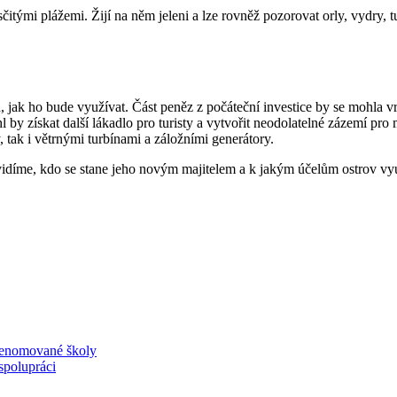
čitými plážemi. Žijí na něm jeleni a lze rovněž pozorovat orly, vydry,
 jak ho bude využívat. Část peněz z počáteční investice by se mohla vrát
l by získat další lákadlo pro turisty a vytvořit neodolatelné zázemí pro 
ly, tak i větrnými turbínami a záložními generátory.
idíme, kdo se stane jeho novým majitelem a k jakým účelům ostrov využi
 renomované školy
spolupráci