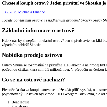
Chcete si koupit ostrov? Jeden privátní ve Skotsku je
13.7.2025
Michaela
Finance
Toužíte po vlastním ostrově i s nádherným hradem? Skotský ostrov Shu
Základní informace o ostrově
Kdo z nás by si nepřál mít vlastní ostrov? Jen si představte ten klid
západním pobřeží Skotska.
Nabídka prodeje ostrova
Ostrov Shuna se rozprostírá na přibližně 1110 akrech a na prodej byl
potřebnou částku, která činí 5,5 milionů liber. V přepočtu na českou 
Co se na ostrově nachází?
Přestože částka za koupi ostrova se může zdát příliš vysoká, na ostro
pojmenovaný. Postaven byl v roce 1911 Georgem Buckleym, ale od os
Boat House
Pier House