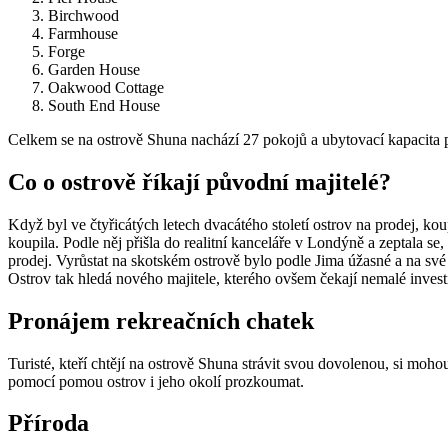
Birchwood
Farmhouse
Forge
Garden House
Oakwood Cottage
South End House
Celkem se na ostrově Shuna nachází 27 pokojů a ubytovací kapacita 
Co o ostrově říkají původní majitelé?
Když byl ve čtyřicátých letech dvacátého století ostrov na prodej, k
koupila. Podle něj přišla do realitní kanceláře v Londýně a zeptala se,
prodej. Vyrůstat na skotském ostrově bylo podle Jima úžasné a na své d
Ostrov tak hledá nového majitele, kterého ovšem čekají nemalé invest
Pronájem rekreačních chatek
Turisté, kteří chtějí na ostrově Shuna strávit svou dovolenou, si mohou
pomocí pomou ostrov i jeho okolí prozkoumat.
Příroda