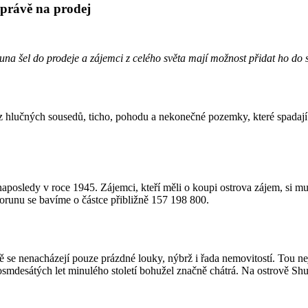
 právě na prodej
na šel do prodeje a zájemci z celého světa mají možnost přidat ho do s
 bez hlučných sousedů, ticho, pohodu a nekonečné pozemky, které spadají
 naposledy v roce 1945. Zájemci, kteří měli o koupi ostrova zájem, si 
korunu se bavíme o částce přibližně 157 198 800.
vě se nenacházejí pouze prázdné louky, nýbrž i řada nemovitostí. Tou n
mdesátých let minulého století bohužel značně chátrá. Na ostrově Shu