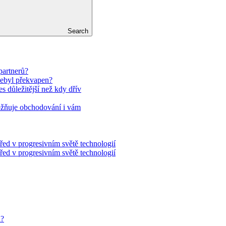
Search
partnerů?
nebyl překvapen?
es důležitější než kdy dřív
ožňuje obchodování i vám
řed v progresivním světě technologií
řed v progresivním světě technologií
u?