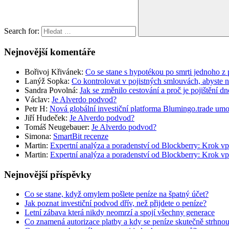
Search for:
Nejnovější komentáře
Bořivoj Křivánek
:
Co se stane s hypotékou po smrti jednoho z 
Lanýž Sopka
:
Co kontrolovat v pojistných smlouvách, abyste 
Sandra Povolná
:
Jak se změnilo cestování a proč je pojištění dn
Václav
:
Je Alverdo podvod?
Petr H
:
Nová globální investiční platforma Blumingo.trade um
Jiří Hudeček
:
Je Alverdo podvod?
Tomáš Neugebauer
:
Je Alverdo podvod?
Simona
:
SmartBit recenze
Martin
:
Expertní analýza a poradenství od Blockberry: Krok vp
Martin
:
Expertní analýza a poradenství od Blockberry: Krok vp
Nejnovější příspěvky
Co se stane, když omylem pošlete peníze na špatný účet?
Jak poznat investiční podvod dřív, než přijdete o peníze?
Letní zábava která nikdy neomrzí a spojí všechny generace
Co znamená autorizace platby a kdy se peníze skutečně strhno