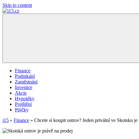
Skip to content
i15.cz
…
váš
finanční
poradce
Finance
Podnikání
Zaměstnání
Investice
Akcie
Hypotéky
Pojištění
Půjčky
i15
»
Finance
»
Chcete si koupit ostrov? Jeden privátní ve Skotsku je