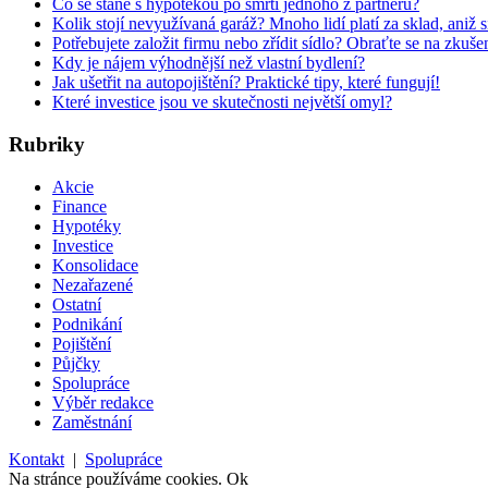
Co se stane s hypotékou po smrti jednoho z partnerů?
Kolik stojí nevyužívaná garáž? Mnoho lidí platí za sklad, aniž 
Potřebujete založit firmu nebo zřídit sídlo? Obraťte se na zkuš
Kdy je nájem výhodnější než vlastní bydlení?
Jak ušetřit na autopojištění? Praktické tipy, které fungují!
Které investice jsou ve skutečnosti největší omyl?
Rubriky
Akcie
Finance
Hypotéky
Investice
Konsolidace
Nezařazené
Ostatní
Podnikání
Pojištění
Půjčky
Spolupráce
Výběr redakce
Zaměstnání
Kontakt
|
Spolupráce
Na stránce používáme cookies.
Ok