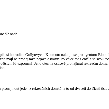
pro 52 osob.
oupila si ho rodina Gullyových. K tomuto nákupu se pro agenturu Bloomb
 zda mají na prodej také nějaké ostrovy. Po válce totiž chtěla se svou ro
ětství rád vzpomíná. Jeho otec na ostrově pronajímal rekreační domy, al
ice.
 pronajmout jeden z rekreačních domků, a to od dvaceti do třiceti tisíc z