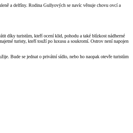
 tuleně a delfíny. Rodina Gullyových se navíc věnuje chovu ovcí a
it díky turistům, kteří ocení klid, pohodu a také blízkost nádherné
majetné turisty, kteří touží po luxusu a soukromí. Ostrov není napojen
je. Bude se jednat o privátní sídlo, nebo ho naopak otevře turistům