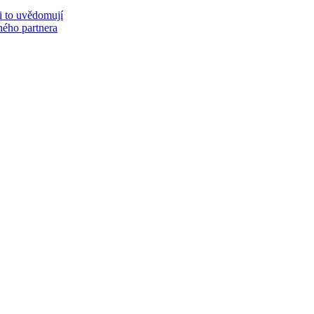
si to uvědomují
eného partnera