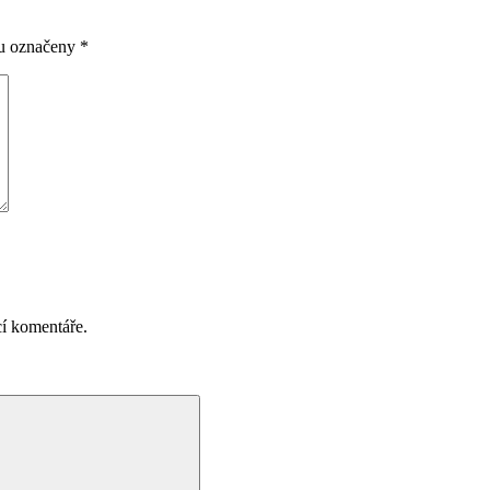
ou označeny
*
cí komentáře.