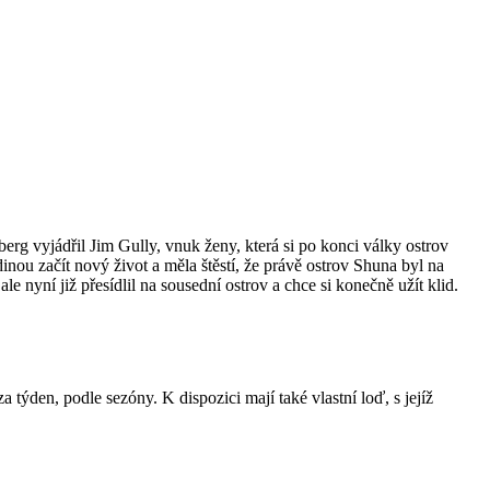
erg vyjádřil Jim Gully, vnuk ženy, která si po konci války ostrov
dinou začít nový život a měla štěstí, že právě ostrov Shuna byl na
e nyní již přesídlil na sousední ostrov a chce si konečně užít klid.
a týden, podle sezóny. K dispozici mají také vlastní loď, s jejíž