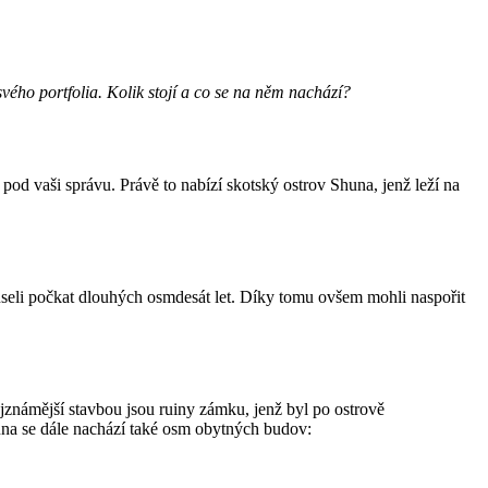
vého portfolia. Kolik stojí a co se na něm nachází?
 pod vaši správu. Právě to nabízí skotský ostrov Shuna, jenž leží na
museli počkat dlouhých osmdesát let. Díky tomu ovšem mohli naspořit
ejznámější stavbou jsou ruiny zámku, jenž byl po ostrově
na se dále nachází také osm obytných budov: