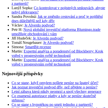
z partnerů?
Lanýž Sopka
:
Co kontrolovat v pojistných smlouvách, abyste
nebyl překvapen?
Sandra Povolná
:
Jak se změnilo cestování a proč je pojištění
dnes důležitější než kdy dřív
Václav
:
Je Alverdo podvod?
Petr H
:
Nová globální investiční platforma Blumingo.trade
umožňuje obchodování i vám
Jiří Hudeček
:
Je Alverdo podvod?
Tomáš Neugebauer
:
Je Alverdo podvod?
Simona
:
SmartBit recenze
Martin
:
Expertní analýza a poradenství od Blockberry: Krok
vpřed v progresivním světě technologií
Martin
:
Expertní analýza a poradenství od Blockberry: Krok
vpřed v progresivním světě technologií
Nejnovější příspěvky
Co se stane, když omylem pošlete peníze na špatný účet?
Jak poznat investiční podvod dřív, než přijdete o peníze?
Letní zábava která nikdy neomrzí a spojí všechny generace
Co znamená autorizace platby a kdy se peníze skutečně
strhnou?
Co se stane s hypotékou po smrti jednoho z partnerů?