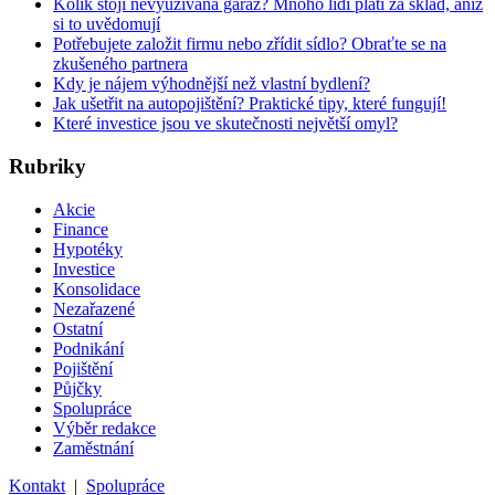
Kolik stojí nevyužívaná garáž? Mnoho lidí platí za sklad, aniž
si to uvědomují
Potřebujete založit firmu nebo zřídit sídlo? Obraťte se na
zkušeného partnera
Kdy je nájem výhodnější než vlastní bydlení?
Jak ušetřit na autopojištění? Praktické tipy, které fungují!
Které investice jsou ve skutečnosti největší omyl?
Rubriky
Akcie
Finance
Hypotéky
Investice
Konsolidace
Nezařazené
Ostatní
Podnikání
Pojištění
Půjčky
Spolupráce
Výběr redakce
Zaměstnání
Kontakt
|
Spolupráce