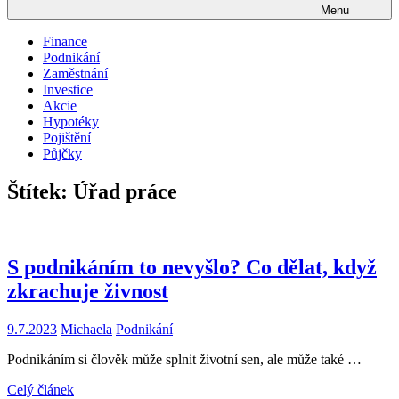
Menu
Finance
Podnikání
Zaměstnání
Investice
Akcie
Hypotéky
Pojištění
Půjčky
Štítek:
Úřad práce
S podnikáním to nevyšlo? Co dělat, když
zkrachuje živnost
9.7.2023
Michaela
Podnikání
Podnikáním si člověk může splnit životní sen, ale může také …
Celý článek