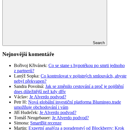
Search
Nejnovější komentáře
Bořivoj Křivánek
:
Co se stane s hypotékou po smrti jednoho
z partnerů?
Lanýž Sopka
:
Co kontrolovat v pojistných smlouvách, abyste
nebyl překvapen?
Sandra Povolná
:
Jak se změnilo cestování a proč je pojištění
dnes důležitější než kdy dřív
Václav
:
Je Alverdo podvod?
Petr H
:
Nová globální investiční platforma Blumingo.trade
umožňuje obchodování i vám
Jiří Hudeček
:
Je Alverdo podvod?
Tomáš Neugebauer
:
Je Alverdo podvod?
Simona
:
SmartBit recenze
Martin
:
Expertní analýza a poradenství od Blockberry: Krok