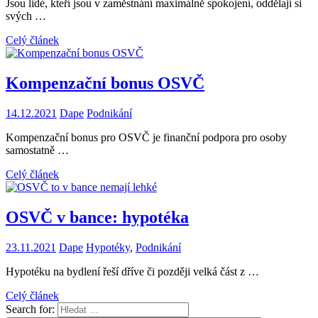
Jsou lidé, kteří jsou v zaměstnání maximálně spokojení, oddělají si
svých …
Celý článek
Kompenzační bonus OSVČ
14.12.2021
Dape
Podnikání
Kompenzační bonus pro OSVČ je finanční podpora pro osoby
samostatně …
Celý článek
OSVČ v bance: hypotéka
23.11.2021
Dape
Hypotéky
,
Podnikání
Hypotéku na bydlení řeší dříve či později velká část z …
Celý článek
Search for: