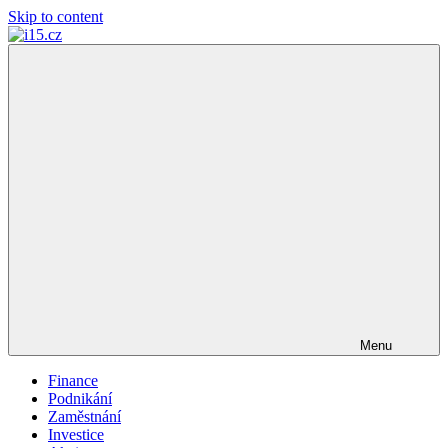
Skip to content
i15.cz
…
váš
finanční
poradce
Menu
Finance
Podnikání
Zaměstnání
Investice