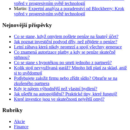
vpřed v progresivním světě technologií
Martin
:
Expertní analýza a poradenství od Blockberry: Krok
vpřed v progresivním světě technologií
Nejnovější příspěvky
Co se stane, když omylem pošlete peníze na špatný účet?
Jak poznat investiční podvod dřív, než přijdete o peníze?
Letní zábava která nikdy neomrzí a spojí všechny generace
Co znamená autorizace platby a kdy se peníze skutečně
strhnou?
Co se stane s hypotékou po smrti jednoho z partnerů?
Kolik stojí nevyužívaná garáž? Mnoho lidí platí za sklad, aniž
si to uvědomují
Potřebujete založit firmu nebo zřídit sídlo? Obraťte se na
zkušeného partnera
Kdy je nájem výhodnější než vlastní bydlení?
Jak ušetřit na autopojištění? Praktické tipy, které fungují!
Které investice jsou ve skutečnosti největší omyl?
Rubriky
Akcie
Finance