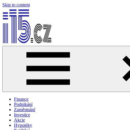
Skip to content
i15.cz
…
váš
finanční
poradce
Finance
Podnikání
Zaměstnání
Investice
Akcie
Hypotéky