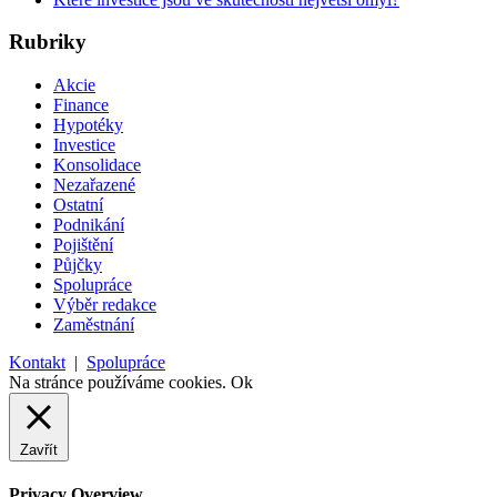
Rubriky
Akcie
Finance
Hypotéky
Investice
Konsolidace
Nezařazené
Ostatní
Podnikání
Pojištění
Půjčky
Spolupráce
Výběr redakce
Zaměstnání
Kontakt
|
Spolupráce
Na stránce používáme cookies.
Ok
Zavřít
Privacy Overview