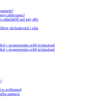
partnerů?
nebyl překvapen?
es důležitější než kdy dřív
ožňuje obchodování i vám
řed v progresivním světě technologií
řed v progresivním světě technologií
u?
si to uvědomují
eného partnera