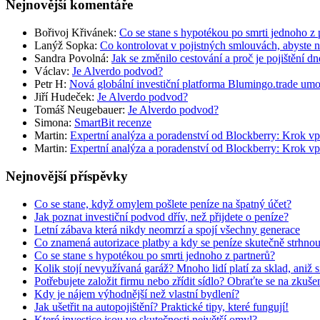
Nejnovější komentáře
Bořivoj Křivánek
:
Co se stane s hypotékou po smrti jednoho z 
Lanýž Sopka
:
Co kontrolovat v pojistných smlouvách, abyste 
Sandra Povolná
:
Jak se změnilo cestování a proč je pojištění dn
Václav
:
Je Alverdo podvod?
Petr H
:
Nová globální investiční platforma Blumingo.trade um
Jiří Hudeček
:
Je Alverdo podvod?
Tomáš Neugebauer
:
Je Alverdo podvod?
Simona
:
SmartBit recenze
Martin
:
Expertní analýza a poradenství od Blockberry: Krok vp
Martin
:
Expertní analýza a poradenství od Blockberry: Krok vp
Nejnovější příspěvky
Co se stane, když omylem pošlete peníze na špatný účet?
Jak poznat investiční podvod dřív, než přijdete o peníze?
Letní zábava která nikdy neomrzí a spojí všechny generace
Co znamená autorizace platby a kdy se peníze skutečně strhno
Co se stane s hypotékou po smrti jednoho z partnerů?
Kolik stojí nevyužívaná garáž? Mnoho lidí platí za sklad, aniž 
Potřebujete založit firmu nebo zřídit sídlo? Obraťte se na zkuš
Kdy je nájem výhodnější než vlastní bydlení?
Jak ušetřit na autopojištění? Praktické tipy, které fungují!
Které investice jsou ve skutečnosti největší omyl?