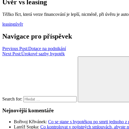
Úvěr vs leasing
Těžko říct, která verze financování je lepší, nicméně, při úvěru je a
leasing
úvěr
Navigace pro příspěvek
Previous Post:
Dotace na podnikání
Next Post:
Úrokové sazby hypoték
Search for:
Nejnovější komentáře
Bořivoj Křivánek
:
Co se stane s hypotékou po smrti jednoho z 
Lanýž Sopka
:
Co kontrolovat v pojistných smlouvách, abyste 