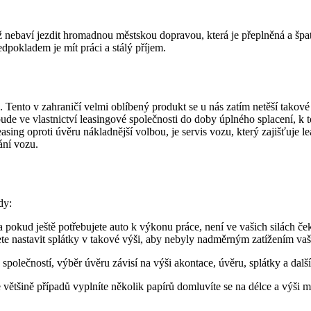
s už nebaví jezdit hromadnou městskou dopravou, která je přeplněná a š
pokladem je mít práci a stálý příjem.
. Tento v zahraničí velmi oblíbený produkt se u nás zatím netěší takov
 bude ve vlastnictví leasingové společnosti do doby úplného splacení, k
leasing oproti úvěru nákladnější volbou, je servis vozu, který zajišťuje 
ání vozu.
dy:
 a pokud ještě potřebujete auto k výkonu práce, není ve vašich silách če
ete nastavit splátky v takové výši, aby nebyly nadměrným zatížením va
společností, výběr úvěru závisí na výši akontace, úvěru, splátky a dalš
 většině případů vyplníte několik papírů domluvíte se na délce a výši