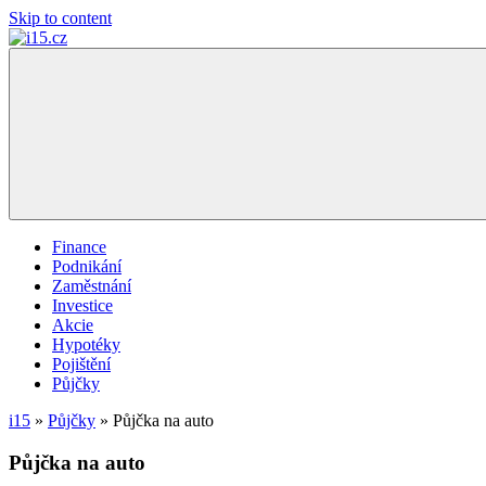
Skip to content
i15.cz
…
váš
finanční
poradce
Finance
Podnikání
Zaměstnání
Investice
Akcie
Hypotéky
Pojištění
Půjčky
i15
»
Půjčky
»
Půjčka na auto
Půjčka na auto