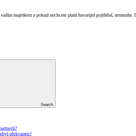
uto vaším majetkem a pokud nechcete platit havarijní pojištění, nemusít
Search
partnerů?
nebyl překvapen?