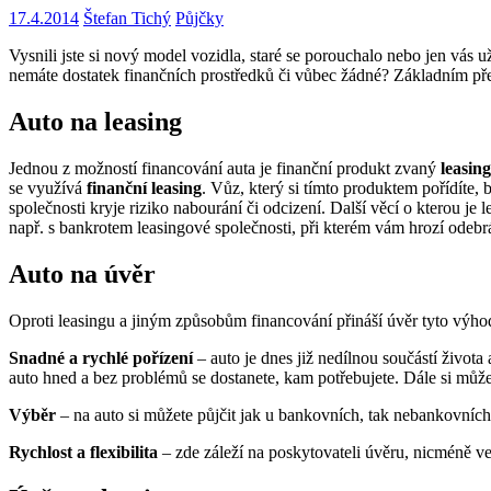
17.4.2014
Štefan Tichý
Půjčky
Vysnili jste si nový model vozidla, staré se porouchalo nebo jen vá
nemáte dostatek finančních prostředků či vůbec žádné? Základním před
Auto na leasing
Jednou z možností financování auta je finanční produkt zvaný
leasing
se využívá
finanční leasing
. Vůz, který si tímto produktem pořídíte,
společnosti kryje riziko nabourání či odcizení. Další věcí o kterou je 
např. s bankrotem leasingové společnosti, při kterém vám hrozí odebr
Auto na úvěr
Oproti leasingu a jiným způsobům financování přináší úvěr tyto výho
Snadné a rychlé pořízení
– auto je dnes již nedílnou součástí života
auto hned a bez problémů se dostanete, kam potřebujete. Dále si můž
Výběr
– na auto si můžete půjčit jak u bankovních, tak nebankovních 
Rychlost a flexibilita
– zde záleží na poskytovateli úvěru, nicméně ve