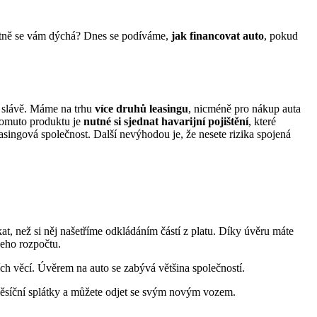
patně se vám dýchá? Dnes se podíváme,
jak financovat auto
, pokud
é slávě. Máme na trhu
více druhů leasingu
, nicméně pro nákup auta
 tomuto produktu je
nutné si sjednat havarijní pojištění
, které
leasingová společnost. Další nevýhodou je, že nesete rizika spojená
kat, než si něj našetříme odkládáním částí z platu. Díky úvěru máte
šeho rozpočtu.
ích věcí. Úvěrem na auto se zabývá většina společností.
 měsíční splátky a můžete odjet se svým novým vozem.