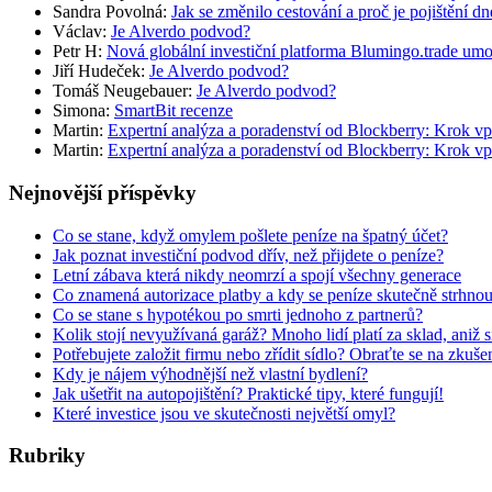
Sandra Povolná
:
Jak se změnilo cestování a proč je pojištění dn
Václav
:
Je Alverdo podvod?
Petr H
:
Nová globální investiční platforma Blumingo.trade um
Jiří Hudeček
:
Je Alverdo podvod?
Tomáš Neugebauer
:
Je Alverdo podvod?
Simona
:
SmartBit recenze
Martin
:
Expertní analýza a poradenství od Blockberry: Krok vp
Martin
:
Expertní analýza a poradenství od Blockberry: Krok vp
Nejnovější příspěvky
Co se stane, když omylem pošlete peníze na špatný účet?
Jak poznat investiční podvod dřív, než přijdete o peníze?
Letní zábava která nikdy neomrzí a spojí všechny generace
Co znamená autorizace platby a kdy se peníze skutečně strhno
Co se stane s hypotékou po smrti jednoho z partnerů?
Kolik stojí nevyužívaná garáž? Mnoho lidí platí za sklad, aniž 
Potřebujete založit firmu nebo zřídit sídlo? Obraťte se na zkuš
Kdy je nájem výhodnější než vlastní bydlení?
Jak ušetřit na autopojištění? Praktické tipy, které fungují!
Které investice jsou ve skutečnosti největší omyl?
Rubriky