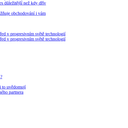
es důležitější než kdy dřív
ožňuje obchodování i vám
řed v progresivním světě technologií
řed v progresivním světě technologií
u?
si to uvědomují
eného partnera