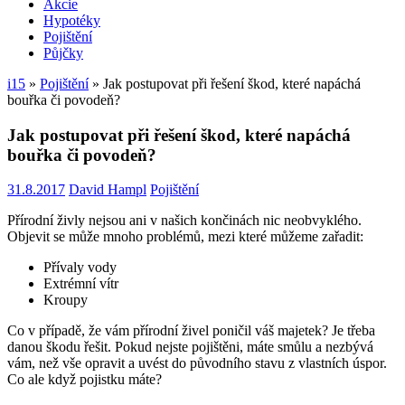
Akcie
Hypotéky
Pojištění
Půjčky
i15
»
Pojištění
»
Jak postupovat při řešení škod, které napáchá
bouřka či povodeň?
Jak postupovat při řešení škod, které napáchá
bouřka či povodeň?
31.8.2017
David Hampl
Pojištění
Přírodní živly nejsou ani v našich končinách nic neobvyklého.
Objevit se může mnoho problémů, mezi které můžeme zařadit:
Přívaly vody
Extrémní vítr
Kroupy
Co v případě, že vám přírodní živel poničil váš majetek? Je třeba
danou škodu řešit. Pokud nejste pojištěni, máte smůlu a nezbývá
vám, než vše opravit a uvést do původního stavu z vlastních úspor.
Co ale když pojistku máte?