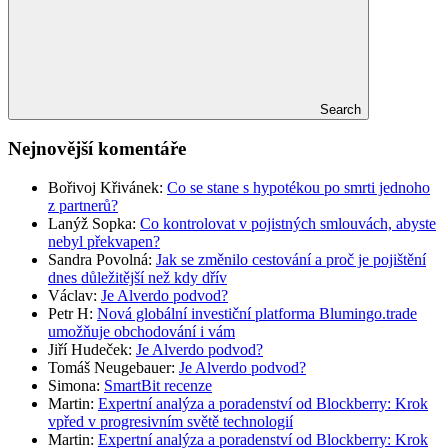
Search
Nejnovější komentáře
Bořivoj Křivánek
:
Co se stane s hypotékou po smrti jednoho
z partnerů?
Lanýž Sopka
:
Co kontrolovat v pojistných smlouvách, abyste
nebyl překvapen?
Sandra Povolná
:
Jak se změnilo cestování a proč je pojištění
dnes důležitější než kdy dřív
Václav
:
Je Alverdo podvod?
Petr H
:
Nová globální investiční platforma Blumingo.trade
umožňuje obchodování i vám
Jiří Hudeček
:
Je Alverdo podvod?
Tomáš Neugebauer
:
Je Alverdo podvod?
Simona
:
SmartBit recenze
Martin
:
Expertní analýza a poradenství od Blockberry: Krok
vpřed v progresivním světě technologií
Martin
:
Expertní analýza a poradenství od Blockberry: Krok