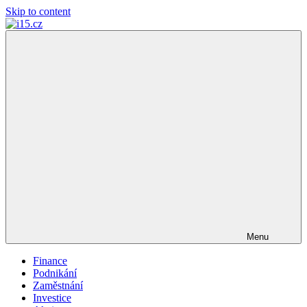
Skip to content
i15.cz
…
váš
finanční
poradce
Menu
Finance
Podnikání
Zaměstnání
Investice