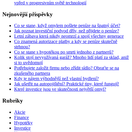
vpřed v progresivním světě technologií
Nejnovější příspěvky
Co se stane, když omylem pošlete peníze na špatný účet?
Jak poznat investiční podvod dřív, než přijdete o peníze?
Letní zábava která nikdy neomrzí a spojí všechny generace
Co znamená autorizace platby a kdy se peníze skutečně
strhnou?
Co se stane s hypotékou po smrti jednoho z partnerů?
Kolik stojí nevyužívaná garáž? Mnoho lidí platí za sklad, aniž
si to uvědomují
Potřebujete založit firmu nebo zřídit sídlo? Obraťte se na
zkušeného partnera
Kdy je nájem výhodnější než vlastní bydlení?
Jak ušetřit na autopojištění? Praktické tipy, které fungují!
Které investice jsou ve skutečnosti největší omyl?
Rubriky
Akcie
Finance
Hypotéky
Investice