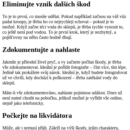
Eliminujte vznik dalších škod
To je to první, co musíte udělat. Pokud například začnou na váš vůz
padat kroupy, je třeba ho co nejrychleji schovat – pokud je to
možné. Když začne téci voda do sklepů, je třeba rychle vynosit to,
co ještě není pod vodou. To je první krok, který je nezbytný, a
pojišťovny na něho často hodně dbají.
Zdokumentujte a nahlaste
Jakmile je přírodní živel pryč, a vy začnete počítat škody, je třeba
vše zdokumentovat. Ideální je pořídit fotografie – čím více, tím lépe.
Jedině tak prokážete svůj nárok. Ideální je, když budete fotografovat
už ve chvíli, kdy dochází k poškození – třeba zatékání vody do
sklepů.
Máte-li vše zdokumentováno, nahlaste pojistnou událost. Dnes už
není nutné chodit na pobočku, jelikož možné je vyřídit vše online,
stejně jako telefonicky.
Počkejte na likvidátora
Může, ale i nemusí přijít. Záleží na výši škody, jejím charakteru,