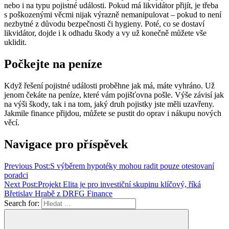
nebo i na typu pojistné události. Pokud má likvidátor přijít, je třeba
s poškozenými věcmi nijak výrazně nemanipulovat – pokud to není
nezbytné z důvodu bezpečnosti či hygieny. Poté, co se dostaví
likvidátor, dojde i k odhadu škody a vy už konečně můžete vše
uklidit.
Počkejte na peníze
Když řešení pojistné události proběhne jak má, máte vyhráno. Už
jenom čekáte na peníze, které vám pojišťovna pošle. Výše závisí jak
na výši škody, tak i na tom, jaký druh pojistky jste měli uzavřeny.
Jakmile finance přijdou, můžete se pustit do oprav i nákupu nových
věcí.
Navigace pro příspěvek
Previous Post:
S výběrem hypotéky mohou radit pouze otestovaní
poradci
Next Post:
Projekt Elita je pro investiční skupinu klíčový, říká
Břetislav Hrabě z DRFG Finance
Search for: