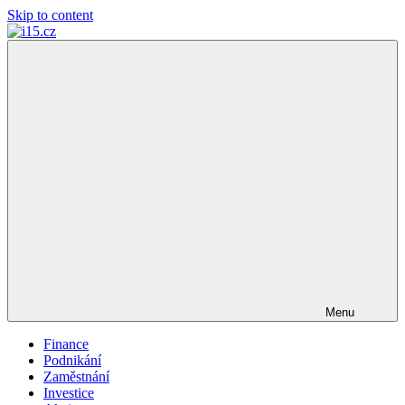
Skip to content
i15.cz
…
váš
finanční
poradce
Menu
Finance
Podnikání
Zaměstnání
Investice