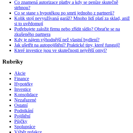
Co znamená autorizace platby a kdy se peníze skutečně
strhnou?
Co se stane s hypotékou po smrti jednoho z partnerů?
Kolik stojí nevyužívaná garáž? Mnoho lidí platí za sklad, aniž
si to uvědomují
Potřebujete založit firmu nebo zřídit sídlo? Obraťte se na
zkušeného partnera
Kdy je nájem výhodnější než vlastní bydlení?
Jak ušetřit na autopojištění? Praktické tipy, které fungují!
Které investice jsou ve skutečnosti největší omyl?
Rubriky
Akcie
Finance
Hypotéky
Investice
Konsolidace
Nezařazené
Ostatní
Podnikání
Pojištění
Půjčky
Spolupráce
Výběr redakce