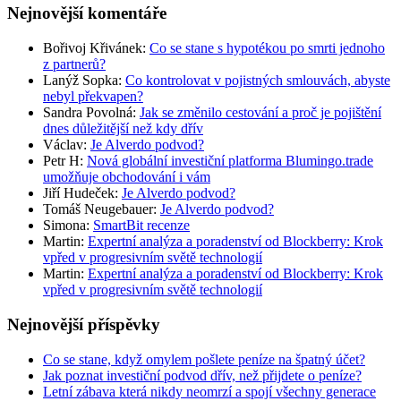
Nejnovější komentáře
Bořivoj Křivánek
:
Co se stane s hypotékou po smrti jednoho
z partnerů?
Lanýž Sopka
:
Co kontrolovat v pojistných smlouvách, abyste
nebyl překvapen?
Sandra Povolná
:
Jak se změnilo cestování a proč je pojištění
dnes důležitější než kdy dřív
Václav
:
Je Alverdo podvod?
Petr H
:
Nová globální investiční platforma Blumingo.trade
umožňuje obchodování i vám
Jiří Hudeček
:
Je Alverdo podvod?
Tomáš Neugebauer
:
Je Alverdo podvod?
Simona
:
SmartBit recenze
Martin
:
Expertní analýza a poradenství od Blockberry: Krok
vpřed v progresivním světě technologií
Martin
:
Expertní analýza a poradenství od Blockberry: Krok
vpřed v progresivním světě technologií
Nejnovější příspěvky
Co se stane, když omylem pošlete peníze na špatný účet?
Jak poznat investiční podvod dřív, než přijdete o peníze?
Letní zábava která nikdy neomrzí a spojí všechny generace