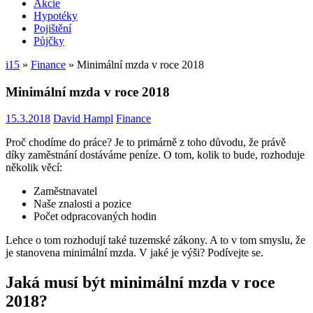
Akcie
Hypotéky
Pojištění
Půjčky
i15
»
Finance
»
Minimální mzda v roce 2018
Minimální mzda v roce 2018
15.3.2018
David Hampl
Finance
Proč chodíme do práce? Je to primárně z toho důvodu, že právě
díky zaměstnání dostáváme peníze. O tom, kolik to bude, rozhoduje
několik věcí:
Zaměstnavatel
Naše znalosti a pozice
Počet odpracovaných hodin
Lehce o tom rozhodují také tuzemské zákony. A to v tom smyslu, že
je stanovena minimální mzda. V jaké je výši? Podívejte se.
Jaká musí být minimální mzda v roce
2018?