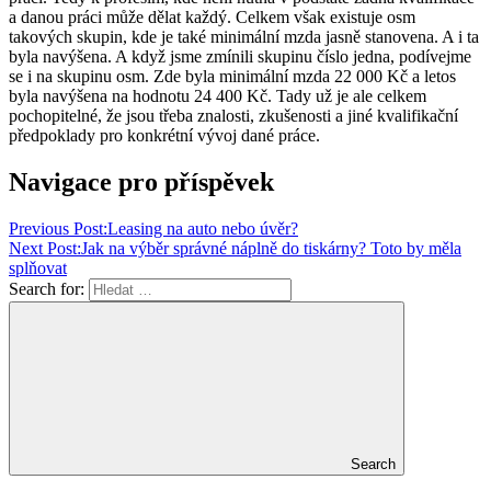
a danou práci může dělat každý. Celkem však existuje osm
takových skupin, kde je také minimální mzda jasně stanovena. A i ta
byla navýšena. A když jsme zmínili skupinu číslo jedna, podívejme
se i na skupinu osm. Zde byla minimální mzda 22 000 Kč a letos
byla navýšena na hodnotu 24 400 Kč. Tady už je ale celkem
pochopitelné, že jsou třeba znalosti, zkušenosti a jiné kvalifikační
předpoklady pro konkrétní vývoj dané práce.
Navigace pro příspěvek
Previous Post:
Leasing na auto nebo úvěr?
Next Post:
Jak na výběr správné náplně do tiskárny? Toto by měla
splňovat
Search for:
Search