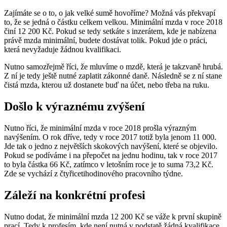
Zajímáte se o to, o jak velké sumě hovoříme? Možná vás překvapí
to, že se jedná o částku celkem velkou. Minimální mzda v roce 2018
činí 12 200 Kč. Pokud se tedy setkáte s inzerátem, kde je nabízena
právě mzda minimální, budete dostávat tolik. Pokud jde o práci,
která nevyžaduje žádnou kvalifikaci.
Nutno samozřejmě říci, že mluvíme o mzdě, která je takzvaně hrubá.
Z ní je tedy ještě nutné zaplatit zákonné daně. Následně se z ní stane
čistá mzda, kterou už dostanete buď na účet, nebo třeba na ruku.
Došlo k výraznému zvýšení
Nutno říci, že minimální mzda v roce 2018 prošla výrazným
navýšením. O rok dříve, tedy v roce 2017 totiž byla jenom 11 000.
Jde tak o jedno z největších skokových navýšení, které se objevilo.
Pokud se podíváme i na přepočet na jednu hodinu, tak v roce 2017
to byla částka 66 Kč, zatímco v letošním roce je to suma 73,2 Kč.
Zde se vychází z čtyřicetihodinového pracovního týdne.
Záleží na konkrétní profesi
Nutno dodat, že minimální mzda 12 200 Kč se váže k první skupině
prací. Tedy k profesím, kde není nutná v podstatě žádná kvalifikace