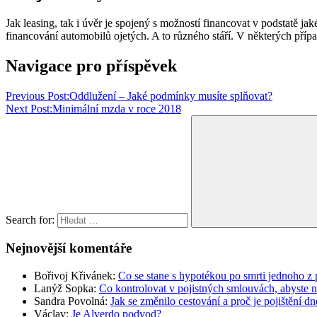
Jak leasing, tak i úvěr je spojený s možností financovat v podstatě j
financování automobilů ojetých. A to různého stáří. V některých př
Navigace pro příspěvek
Previous Post:
Oddlužení – Jaké podmínky musíte splňovat?
Next Post:
Minimální mzda v roce 2018
Search for:
Nejnovější komentáře
Bořivoj Křivánek
:
Co se stane s hypotékou po smrti jednoho z 
Lanýž Sopka
:
Co kontrolovat v pojistných smlouvách, abyste 
Sandra Povolná
:
Jak se změnilo cestování a proč je pojištění dn
Václav
:
Je Alverdo podvod?