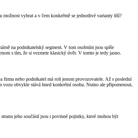
u možnost vybrat a v čem konkrétně se jednotlivé varianty liší?
rimárně na podnikatelský segment. V tom osobním jsou spíše
enom s tím, že si vezmete klasický úvěr. V tomto je tedy jasno.
a a firma nebo podnikatel má roli jenom provozovatele. Až s poslední
lem vozu obvykle stává hned konkrétní osoba. Nutno ale připomenout,
stranu jeho součástí jsou i povinné pojistky, které mohou být