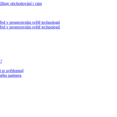
ožňuje obchodování i vám
řed v progresivním světě technologií
řed v progresivním světě technologií
u?
si to uvědomují
eného partnera