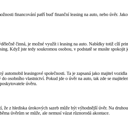
žnosti financování patří buď finanční leasing na auto, nebo úvěr. Jako
ýdělečně činná, je možné využít i leasing na auto. Nabídky totiž cílí p
asing. Když jste tedy soukromou osobou, v podstatě se musíte spokojit j
ný automobil leasingové společnosti. Ta je zapsaná jako majitel vozidl
 do osobního vlastnictví. Pokud jde o úvěr na auto, tak zde se majite
 poskytovatele úvěru.
tí, že z hlediska úrokových sazeb může být výhodnější úvěr. Na druhou 
 K oběma úvěrům se může, ale nemusí vázat různorodá akontace.