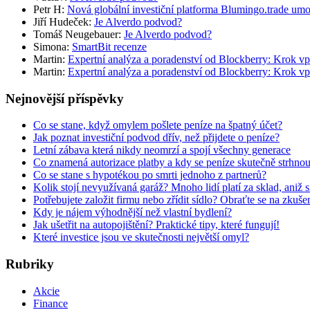
Petr H
:
Nová globální investiční platforma Blumingo.trade um
Jiří Hudeček
:
Je Alverdo podvod?
Tomáš Neugebauer
:
Je Alverdo podvod?
Simona
:
SmartBit recenze
Martin
:
Expertní analýza a poradenství od Blockberry: Krok vp
Martin
:
Expertní analýza a poradenství od Blockberry: Krok vp
Nejnovější příspěvky
Co se stane, když omylem pošlete peníze na špatný účet?
Jak poznat investiční podvod dřív, než přijdete o peníze?
Letní zábava která nikdy neomrzí a spojí všechny generace
Co znamená autorizace platby a kdy se peníze skutečně strhno
Co se stane s hypotékou po smrti jednoho z partnerů?
Kolik stojí nevyužívaná garáž? Mnoho lidí platí za sklad, aniž 
Potřebujete založit firmu nebo zřídit sídlo? Obraťte se na zkuš
Kdy je nájem výhodnější než vlastní bydlení?
Jak ušetřit na autopojištění? Praktické tipy, které fungují!
Které investice jsou ve skutečnosti největší omyl?
Rubriky
Akcie
Finance