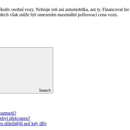
akékoliv osobní vozy. Nehraje roli ani automobilka, ani ty. Financovat l
ípadech však může být omezením maximální pořizovací cena vozu.
Search
partnerů?
nebyl překvapen?
es důležitější než kdy dřív