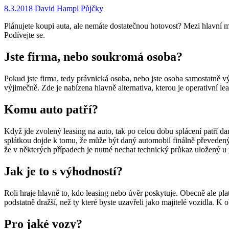
8.3.2018
David Hampl
Půjčky
Plánujete koupi auta, ale nemáte dostatečnou hotovost? Mezi hlavní mo
Podívejte se.
Jste firma, nebo soukromá osoba?
Pokud jste firma, tedy právnická osoba, nebo jste osoba samostatně v
výjimečně. Zde je nabízena hlavně alternativa, kterou je operativní le
Komu auto patří?
Když jde zvolený leasing na auto, tak po celou dobu splácení patří da
splátkou dojde k tomu, že může být daný automobil finálně převedený
že v některých případech je nutné nechat technický průkaz uložený u
Jak je to s výhodností?
Roli hraje hlavně to, kdo leasing nebo úvěr poskytuje. Obecně ale pla
podstatně dražší, než ty které byste uzavřeli jako majitelé vozidla.
Pro jaké vozy?