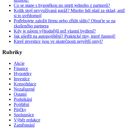
strhnou?
Co se stane s hypotékou po smrti jednoho z partnerů?
Kolik stojí nevyužívaná garáž? Mnoho lidí platí za sklad, aniž
si to uvědomují
Potřebujete založit firmu nebo zřídit sídlo? Obraťte se na
zkušeného partnera
Kdy je nájem výhodnější než vlastní bydlení?
Jak ušetřit na autopojištění? Praktické tipy, které fungují!
Které investice jsou ve skutečnosti největší omyl?
Rubriky
Akcie
Finance
Hypotéky
Investice
Konsolidace
Nezařazené
Ostatní
Podnikání
Pojištění
Půjčky
Spolupráce
Výběr redakce
Zaměstnání