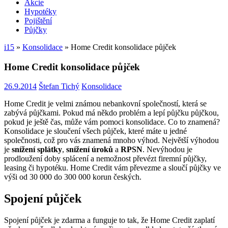
Akcie
Hypotéky
Pojištění
Půjčky
i15
»
Konsolidace
»
Home Credit konsolidace půjček
Home Credit konsolidace půjček
26.9.2014
Štefan Tichý
Konsolidace
Home Credit je velmi známou nebankovní společností, která se
zabývá půjčkami. Pokud má někdo problém a lepí půjčku půjčkou,
pokud je ještě čas, může vám pomoci konsolidace. Co to znamená?
Konsolidace je sloučení všech půjček, které máte u jedné
společnosti, což pro vás znamená mnoho výhod. Největší výhodou
je
snížení splátky
,
snížení úroků
a
RPSN
. Nevýhodou je
prodloužení doby splácení a nemožnost převézt firemní půjčky,
leasing či hypotéku. Home Credit vám převezme a sloučí půjčky ve
výši od 30 000 do 300 000 korun českých.
Spojení půjček
Spojení půjček je zdarma a funguje to tak, že Home Credit zaplatí