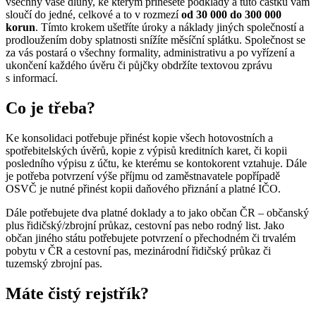
všechny vaše dluhy, ke kterým přinesete podklady a tuto částku vám
sloučí do jedné, celkové a to v rozmezí
od 30 000 do 300 000
korun
. Tímto krokem ušetříte úroky a náklady jiných společností a
prodloužením doby splatnosti snížíte měsíční splátku. Společnost se
za vás postará o všechny formality, administrativu a po vyřízení a
ukončení každého úvěru či půjčky obdržíte textovou zprávu
s informací.
Co je třeba?
Ke konsolidaci potřebuje přinést kopie všech hotovostních a
spotřebitelských úvěrů, kopie z výpisů kreditních karet, či kopii
posledního výpisu z účtu, ke kterému se kontokorent vztahuje. Dále
je potřeba potvrzení výše příjmu od zaměstnavatele popřípadě
OSVČ je nutné přinést kopii daňového přiznání a platné IČO.
Dále potřebujete dva platné doklady a to jako občan ČR – občanský
plus řidičský/zbrojní průkaz, cestovní pas nebo rodný list. Jako
občan jiného státu potřebujete potvrzení o přechodném či trvalém
pobytu v ČR a cestovní pas, mezinárodní řidičský průkaz či
tuzemský zbrojní pas.
Máte čistý rejstřík?