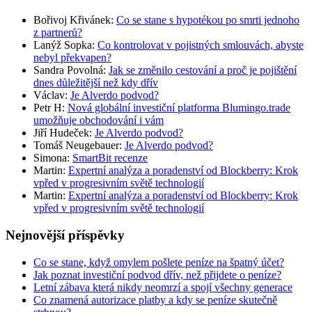
Bořivoj Křivánek
:
Co se stane s hypotékou po smrti jednoho
z partnerů?
Lanýž Sopka
:
Co kontrolovat v pojistných smlouvách, abyste
nebyl překvapen?
Sandra Povolná
:
Jak se změnilo cestování a proč je pojištění
dnes důležitější než kdy dřív
Václav
:
Je Alverdo podvod?
Petr H
:
Nová globální investiční platforma Blumingo.trade
umožňuje obchodování i vám
Jiří Hudeček
:
Je Alverdo podvod?
Tomáš Neugebauer
:
Je Alverdo podvod?
Simona
:
SmartBit recenze
Martin
:
Expertní analýza a poradenství od Blockberry: Krok
vpřed v progresivním světě technologií
Martin
:
Expertní analýza a poradenství od Blockberry: Krok
vpřed v progresivním světě technologií
Nejnovější příspěvky
Co se stane, když omylem pošlete peníze na špatný účet?
Jak poznat investiční podvod dřív, než přijdete o peníze?
Letní zábava která nikdy neomrzí a spojí všechny generace
Co znamená autorizace platby a kdy se peníze skutečně