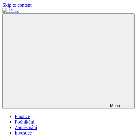
Skip to content
i15.cz
…
váš
finanční
poradce
Menu
Finance
Podnikání
Zaměstnání
Investice