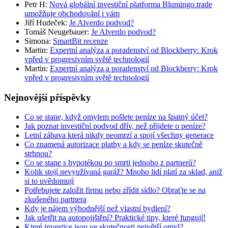
Petr H
:
Nová globální investiční platforma Blumingo.trade
umožňuje obchodování i vám
Jiří Hudeček
:
Je Alverdo podvod?
Tomáš Neugebauer
:
Je Alverdo podvod?
Simona
:
SmartBit recenze
Martin
:
Expertní analýza a poradenství od Blockberry: Krok
vpřed v progresivním světě technologií
Martin
:
Expertní analýza a poradenství od Blockberry: Krok
vpřed v progresivním světě technologií
Nejnovější příspěvky
Co se stane, když omylem pošlete peníze na špatný účet?
Jak poznat investiční podvod dřív, než přijdete o peníze?
Letní zábava která nikdy neomrzí a spojí všechny generace
Co znamená autorizace platby a kdy se peníze skutečně
strhnou?
Co se stane s hypotékou po smrti jednoho z partnerů?
Kolik stojí nevyužívaná garáž? Mnoho lidí platí za sklad, aniž
si to uvědomují
Potřebujete založit firmu nebo zřídit sídlo? Obraťte se na
zkušeného partnera
Kdy je nájem výhodnější než vlastní bydlení?
Jak ušetřit na autopojištění? Praktické tipy, které fungují!
Které investice jsou ve skutečnosti největší omyl?