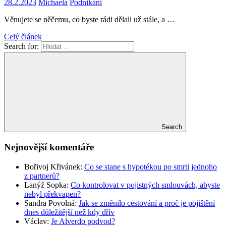
28.2.2023
Michaela
Podnikání
Věnujete se něčemu, co byste rádi dělali už stále, a …
Celý článek
Search for:
Search
Nejnovější komentáře
Bořivoj Křivánek
:
Co se stane s hypotékou po smrti jednoho
z partnerů?
Lanýž Sopka
:
Co kontrolovat v pojistných smlouvách, abyste
nebyl překvapen?
Sandra Povolná
:
Jak se změnilo cestování a proč je pojištění
dnes důležitější než kdy dřív
Václav
:
Je Alverdo podvod?