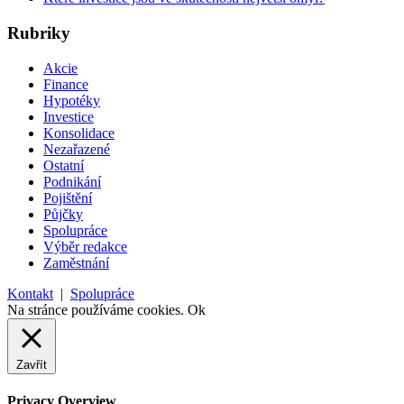
Rubriky
Akcie
Finance
Hypotéky
Investice
Konsolidace
Nezařazené
Ostatní
Podnikání
Pojištění
Půjčky
Spolupráce
Výběr redakce
Zaměstnání
Kontakt
|
Spolupráce
Na stránce používáme cookies.
Ok
Zavřít
Privacy Overview