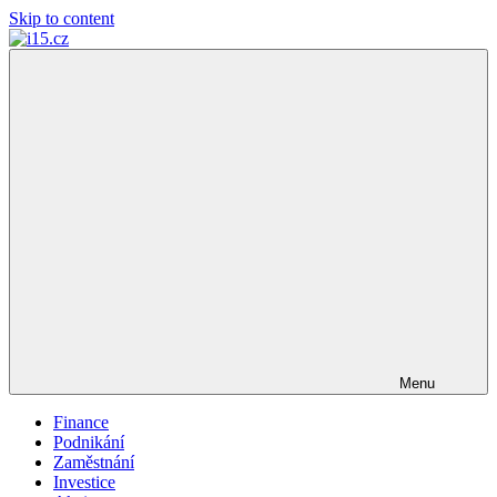
Skip to content
i15.cz
…
váš
finanční
poradce
Menu
Finance
Podnikání
Zaměstnání
Investice