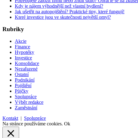
Potřebujete založit firmu nebo zřídit sídlo? Obraťte se na zkuš
Kdy je nájem výhodnější než vlastní bydlení?
Jak ušetřit na autopojištění? Praktické tipy, které fungují!
Které investice jsou ve skutečnosti největší omyl?
Rubriky
Akcie
Finance
Hypotéky
Investice
Konsolidace
Nezařazené
Ostatní
Podnikání
Pojištění
Půjčky
Spolupráce
Výběr redakce
Zaměstnání
Kontakt
|
Spolupráce
Na stránce používáme cookies.
Ok