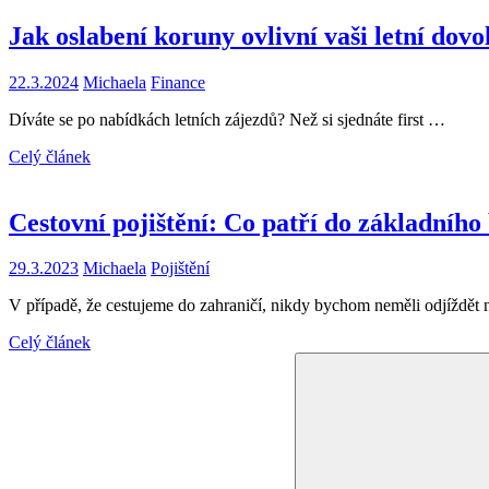
Jak oslabení koruny ovlivní vaši letní dov
22.3.2024
Michaela
Finance
Díváte se po nabídkách letních zájezdů? Než si sjednáte first …
Celý článek
Cestovní pojištění: Co patří do základního 
29.3.2023
Michaela
Pojištění
V případě, že cestujeme do zahraničí, nikdy bychom neměli odjíždět
Celý článek