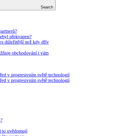
Search
partnerů?
nebyl překvapen?
es důležitější než kdy dřív
ožňuje obchodování i vám
řed v progresivním světě technologií
řed v progresivním světě technologií
u?
si to uvědomují