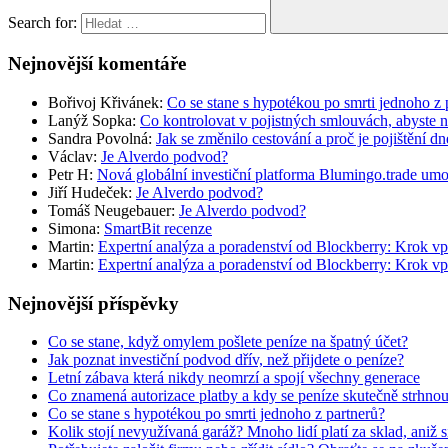
Search for:
Nejnovější komentáře
Bořivoj Křivánek
:
Co se stane s hypotékou po smrti jednoho z 
Lanýž Sopka
:
Co kontrolovat v pojistných smlouvách, abyste 
Sandra Povolná
:
Jak se změnilo cestování a proč je pojištění dn
Václav
:
Je Alverdo podvod?
Petr H
:
Nová globální investiční platforma Blumingo.trade um
Jiří Hudeček
:
Je Alverdo podvod?
Tomáš Neugebauer
:
Je Alverdo podvod?
Simona
:
SmartBit recenze
Martin
:
Expertní analýza a poradenství od Blockberry: Krok vp
Martin
:
Expertní analýza a poradenství od Blockberry: Krok vp
Nejnovější příspěvky
Co se stane, když omylem pošlete peníze na špatný účet?
Jak poznat investiční podvod dřív, než přijdete o peníze?
Letní zábava která nikdy neomrzí a spojí všechny generace
Co znamená autorizace platby a kdy se peníze skutečně strhno
Co se stane s hypotékou po smrti jednoho z partnerů?
Kolik stojí nevyužívaná garáž? Mnoho lidí platí za sklad, aniž 