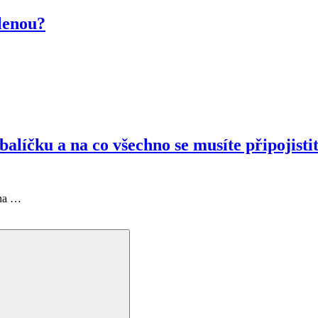
olenou?
balíčku a na co všechno se musíte připojisti
 na …