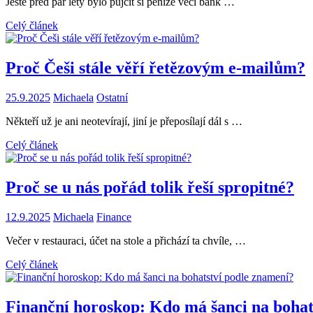
Ještě před pár lety bylo půjčit si peníze věcí bank …
Celý článek
Proč Češi stále věří řetězovým e-mailům?
25.9.2025
Michaela
Ostatní
Někteří už je ani neotevírají, jiní je přeposílají dál s …
Celý článek
Proč se u nás pořád tolik řeší spropitné?
12.9.2025
Michaela
Finance
Večer v restauraci, účet na stole a přichází ta chvíle, …
Celý článek
Finanční horoskop: Kdo má šanci na bohat