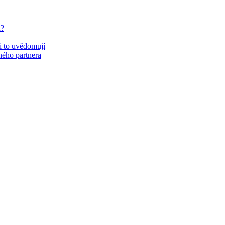
u?
si to uvědomují
eného partnera