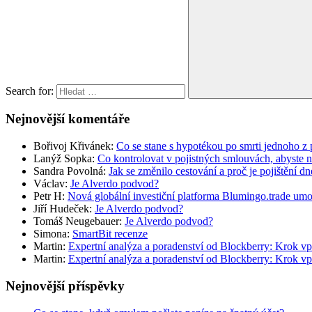
Search for:
Nejnovější komentáře
Bořivoj Křivánek
:
Co se stane s hypotékou po smrti jednoho z 
Lanýž Sopka
:
Co kontrolovat v pojistných smlouvách, abyste 
Sandra Povolná
:
Jak se změnilo cestování a proč je pojištění dn
Václav
:
Je Alverdo podvod?
Petr H
:
Nová globální investiční platforma Blumingo.trade um
Jiří Hudeček
:
Je Alverdo podvod?
Tomáš Neugebauer
:
Je Alverdo podvod?
Simona
:
SmartBit recenze
Martin
:
Expertní analýza a poradenství od Blockberry: Krok vp
Martin
:
Expertní analýza a poradenství od Blockberry: Krok vp
Nejnovější příspěvky