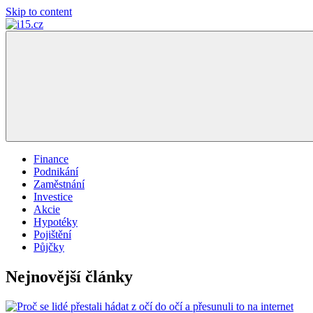
Skip to content
…
i15.cz
váš
finanční
poradce
Finance
Podnikání
Zaměstnání
Investice
Akcie
Hypotéky
Pojištění
Půjčky
Nejnovější články