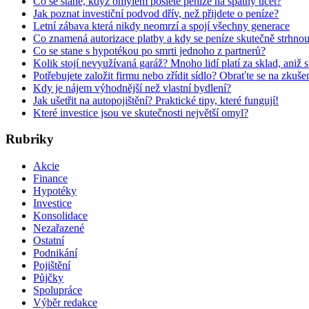
Co se stane, když omylem pošlete peníze na špatný účet?
Jak poznat investiční podvod dřív, než přijdete o peníze?
Letní zábava která nikdy neomrzí a spojí všechny generace
Co znamená autorizace platby a kdy se peníze skutečně strhno
Co se stane s hypotékou po smrti jednoho z partnerů?
Kolik stojí nevyužívaná garáž? Mnoho lidí platí za sklad, aniž 
Potřebujete založit firmu nebo zřídit sídlo? Obraťte se na zkuš
Kdy je nájem výhodnější než vlastní bydlení?
Jak ušetřit na autopojištění? Praktické tipy, které fungují!
Které investice jsou ve skutečnosti největší omyl?
Rubriky
Akcie
Finance
Hypotéky
Investice
Konsolidace
Nezařazené
Ostatní
Podnikání
Pojištění
Půjčky
Spolupráce
Výběr redakce