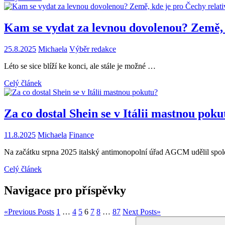
Kam se vydat za levnou dovolenou? Země, 
25.8.2025
Michaela
Výběr redakce
Léto se sice blíží ke konci, ale stále je možné …
Celý článek
Za co dostal Shein se v Itálii mastnou poku
11.8.2025
Michaela
Finance
Na začátku srpna 2025 italský antimonopolní úřad AGCM udělil spo
Celý článek
Navigace pro příspěvky
«
Previous Posts
1
…
4
5
6
7
8
…
87
Next Posts
»