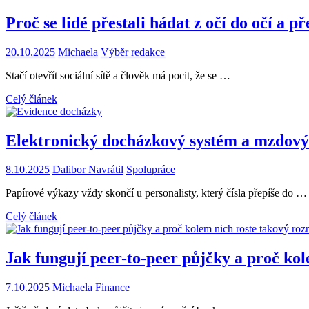
Proč se lidé přestali hádat z očí do očí a př
20.10.2025
Michaela
Výběr redakce
Stačí otevřít sociální sítě a člověk má pocit, že se …
Celý článek
Elektronický docházkový systém a mzdový 
8.10.2025
Dalibor Navrátil
Spolupráce
Papírové výkazy vždy skončí u personalisty, který čísla přepíše do …
Celý článek
Jak fungují peer-to-peer půjčky a proč ko
7.10.2025
Michaela
Finance