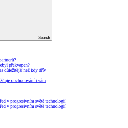
Search
partnerů?
nebyl překvapen?
es důležitější než kdy dřív
ožňuje obchodování i vám
řed v progresivním světě technologií
řed v progresivním světě technologií