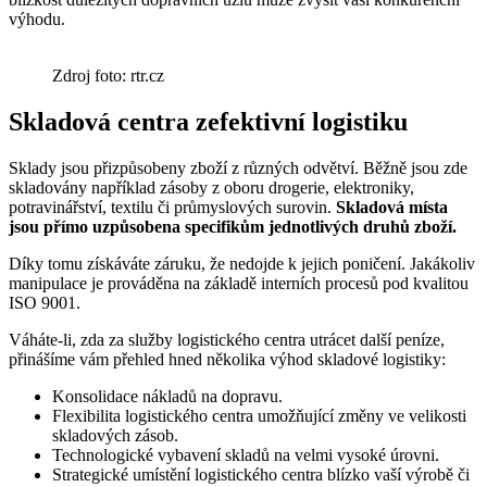
výhodu.
Zdroj foto: rtr.cz
Skladová centra zefektivní logistiku
Sklady jsou přizpůsobeny zboží z různých odvětví. Běžně jsou zde
skladovány například zásoby z oboru drogerie, elektroniky,
potravinářství, textilu či průmyslových surovin.
Skladová místa
jsou přímo uzpůsobena specifikům jednotlivých druhů zboží.
Díky tomu získáváte záruku, že nedojde k jejich poničení. Jakákoliv
manipulace je prováděna na základě interních procesů pod kvalitou
ISO 9001.
Váháte-li, zda za služby logistického centra utrácet další peníze,
přinášíme vám přehled hned několika výhod skladové logistiky:
Konsolidace nákladů na dopravu.
Flexibilita logistického centra umožňující změny ve velikosti
skladových zásob.
Technologické vybavení skladů na velmi vysoké úrovni.
Strategické umístění logistického centra blízko vaší výrobě či