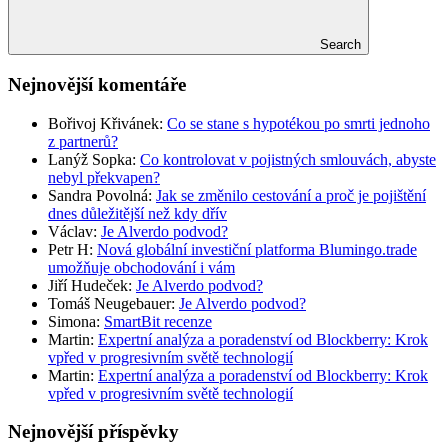
Search
Nejnovější komentáře
Bořivoj Křivánek
:
Co se stane s hypotékou po smrti jednoho
z partnerů?
Lanýž Sopka
:
Co kontrolovat v pojistných smlouvách, abyste
nebyl překvapen?
Sandra Povolná
:
Jak se změnilo cestování a proč je pojištění
dnes důležitější než kdy dřív
Václav
:
Je Alverdo podvod?
Petr H
:
Nová globální investiční platforma Blumingo.trade
umožňuje obchodování i vám
Jiří Hudeček
:
Je Alverdo podvod?
Tomáš Neugebauer
:
Je Alverdo podvod?
Simona
:
SmartBit recenze
Martin
:
Expertní analýza a poradenství od Blockberry: Krok
vpřed v progresivním světě technologií
Martin
:
Expertní analýza a poradenství od Blockberry: Krok
vpřed v progresivním světě technologií
Nejnovější příspěvky