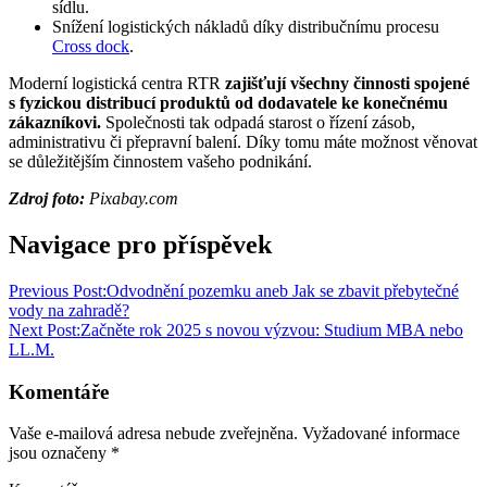
sídlu.
Snížení logistických nákladů díky distribučnímu procesu
Cross dock
.
Moderní logistická centra RTR
zajišťují všechny činnosti spojené
s fyzickou distribucí produktů od dodavatele ke konečnému
zákazníkovi.
Společnosti tak odpadá starost o řízení zásob,
administrativu či přepravní balení. Díky tomu máte možnost věnovat
se důležitějším činnostem vašeho podnikání.
Zdroj foto:
Pixabay.com
Navigace pro příspěvek
Previous Post:
Odvodnění pozemku aneb Jak se zbavit přebytečné
vody na zahradě?
Next Post:
Začněte rok 2025 s novou výzvou: Studium MBA nebo
LL.M.
Komentáře
Vaše e-mailová adresa nebude zveřejněna.
Vyžadované informace
jsou označeny
*