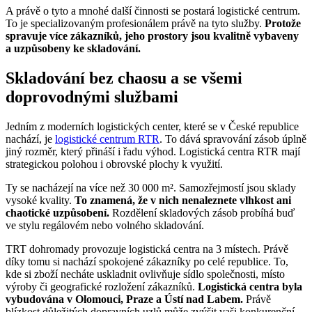
A právě o tyto a mnohé další činnosti se postará logistické centrum.
To je specializovaným profesionálem právě na tyto služby.
Protože
spravuje více zákazníků, jeho prostory jsou kvalitně vybaveny
a uzpůsobeny ke skladování.
Skladování bez chaosu a se všemi
doprovodnými službami
Jedním z moderních logistických center, které se v České republice
nachází, je
logistické centrum RTR
. To dává spravování zásob úplně
jiný rozměr, který přináší i řadu výhod. Logistická centra RTR mají
strategickou polohou i obrovské plochy k využití.
Ty se nacházejí na více než 30 000 m². Samozřejmostí jsou sklady
vysoké kvality.
To znamená, že v nich nenaleznete vlhkost ani
chaotické uzpůsobení.
Rozdělení skladových zásob probíhá buď
ve stylu regálovém nebo volného skladování.
TRT dohromady provozuje logistická centra na 3 místech. Právě
díky tomu si nachází spokojené zákazníky po celé republice. To,
kde si zboží necháte uskladnit ovlivňuje sídlo společnosti, místo
výroby či geografické rozložení zákazníků.
Logistická centra byla
vybudována v Olomouci, Praze a Ústí nad Labem.
Právě
blízkost důležitých dopravních uzlů může zvýšit vaši konkurenční