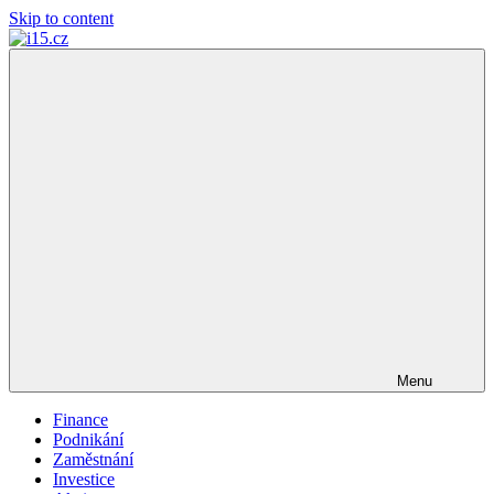
Skip to content
i15.cz
…
váš
finanční
poradce
Menu
Finance
Podnikání
Zaměstnání
Investice