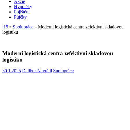
Akcie
Hypotéky
Pojištění
Půjčky
i15
»
Spolupráce
»
Moderní logistická centra zefektivní skladovou
logistiku
Moderní logistická centra zefektivní skladovou
logistiku
30.1.2025
Dalibor Navrátil
Spolupráce