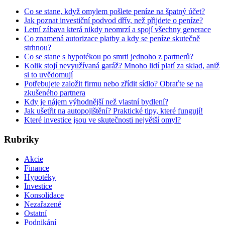
Co se stane, když omylem pošlete peníze na špatný účet?
Jak poznat investiční podvod dřív, než přijdete o peníze?
Letní zábava která nikdy neomrzí a spojí všechny generace
Co znamená autorizace platby a kdy se peníze skutečně
strhnou?
Co se stane s hypotékou po smrti jednoho z partnerů?
Kolik stojí nevyužívaná garáž? Mnoho lidí platí za sklad, aniž
si to uvědomují
Potřebujete založit firmu nebo zřídit sídlo? Obraťte se na
zkušeného partnera
Kdy je nájem výhodnější než vlastní bydlení?
Jak ušetřit na autopojištění? Praktické tipy, které fungují!
Které investice jsou ve skutečnosti největší omyl?
Rubriky
Akcie
Finance
Hypotéky
Investice
Konsolidace
Nezařazené
Ostatní
Podnikání