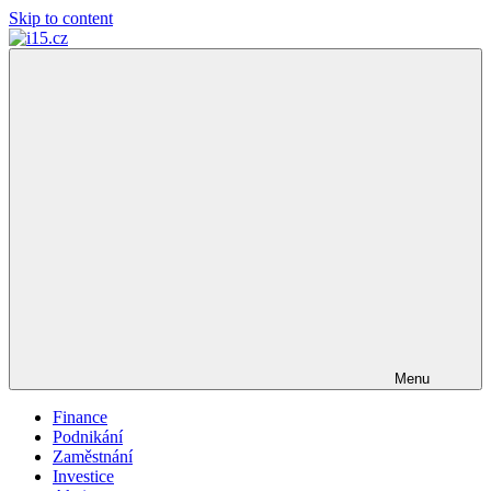
Skip to content
i15.cz
…
váš
finanční
poradce
Menu
Finance
Podnikání
Zaměstnání
Investice