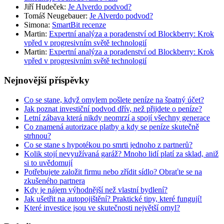
Jiří Hudeček
:
Je Alverdo podvod?
Tomáš Neugebauer
:
Je Alverdo podvod?
Simona
:
SmartBit recenze
Martin
:
Expertní analýza a poradenství od Blockberry: Krok
vpřed v progresivním světě technologií
Martin
:
Expertní analýza a poradenství od Blockberry: Krok
vpřed v progresivním světě technologií
Nejnovější příspěvky
Co se stane, když omylem pošlete peníze na špatný účet?
Jak poznat investiční podvod dřív, než přijdete o peníze?
Letní zábava která nikdy neomrzí a spojí všechny generace
Co znamená autorizace platby a kdy se peníze skutečně
strhnou?
Co se stane s hypotékou po smrti jednoho z partnerů?
Kolik stojí nevyužívaná garáž? Mnoho lidí platí za sklad, aniž
si to uvědomují
Potřebujete založit firmu nebo zřídit sídlo? Obraťte se na
zkušeného partnera
Kdy je nájem výhodnější než vlastní bydlení?
Jak ušetřit na autopojištění? Praktické tipy, které fungují!
Které investice jsou ve skutečnosti největší omyl?