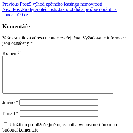
Previous Post:
5 výhod zpětného leasingu nemovitostí
Next Post:
Prodej společnosti: Jak probíhá a proč se obrátit na
kancelar29.cz
Komentáře
Vaše e-mailová adresa nebude zveřejněna.
Vyžadované informace
jsou označeny
*
Komentář
Jméno
*
E-mail
*
Uložit do prohlížeče jméno, e-mail a webovou stránku pro
budoucí komentáře.