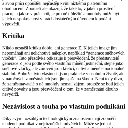
a svou práci opouštěli nejčastěji kvůli nízkému platebnímu
ohodnocení. Zoomeři ale ukazují, že také to, v jakém prostředí
pracují a jak se v práci cítí, je pro ně důležité a mnohdy může být
jejich nespokojenost v práci dostatečným důvodem k podání
výpovědi.
Kritika
Nikdo nesnáší kritiku dobře, ani generace Z. K jejich image jim
nepomáhají ani nelichotivé nálepky, například “generace sněhových
vloček”. Tato přezdívka odkazuje k přesvědčení, že představitelé
generace Z jsou podle svého vlastního mínění jedineční, stejně jako
sněhové vločky, ale zároveň jsou křehcí, citliví a méně emocionálně
stabilní. Bohužel tyto vlastnosti jsou praktické v osobním životě, ale
v náročných zaměstnáních jsou jim spíše na škodu. Není tedy divu,
že zaměstnavatelé o ně mnohdy nemají zájem, protože se bojí jejich
citlivé povahy a jsou přesvědčení o tom, že v zaměstnání dlouho
nevydrží.
Nezávislost a touha po vlastním podnikání
Díky svým rozsáhlým technologickým znalostem mají zooměři
tendenci podnikat v nejrůznějších odvětvích. Může se jednat