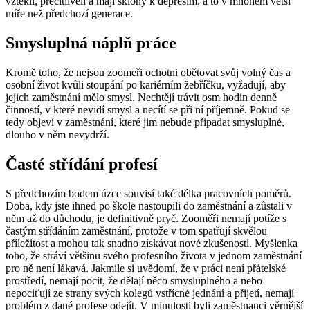
vzteklí, přecitlivělí a mají sklony k depresím, a to v mnohem větší
míře než předchozí generace.
Smysluplná náplň práce
Kromě toho, že nejsou zoomeři ochotni obětovat svůj volný čas a
osobní život kvůli stoupání po kariérním žebříčku, vyžadují, aby
jejich zaměstnání mělo smysl. Nechtějí trávit osm hodin denně
činností, v které nevidí smysl a necítí se při ní příjemně. Pokud se
tedy objeví v zaměstnání, které jim nebude připadat smysluplné,
dlouho v něm nevydrží.
Časté střídání profesí
S předchozím bodem úzce souvisí také délka pracovních poměrů.
Doba, kdy jste ihned po škole nastoupili do zaměstnání a zůstali v
něm až do důchodu, je definitivně pryč. Zooměři nemají potíže s
častým střídáním zaměstnání, protože v tom spatřují skvělou
příležitost a mohou tak snadno získávat nové zkušenosti. Myšlenka
toho, že stráví většinu svého profesního života v jednom zaměstnání
pro ně není lákavá. Jakmile si uvědomí, že v práci není přátelské
prostředí, nemají pocit, že dělají něco smysluplného a nebo
nepociťují ze strany svých kolegů vstřícné jednání a přijetí, nemají
problém z dané profese odejít. V minulosti byli zaměstnanci věrnější