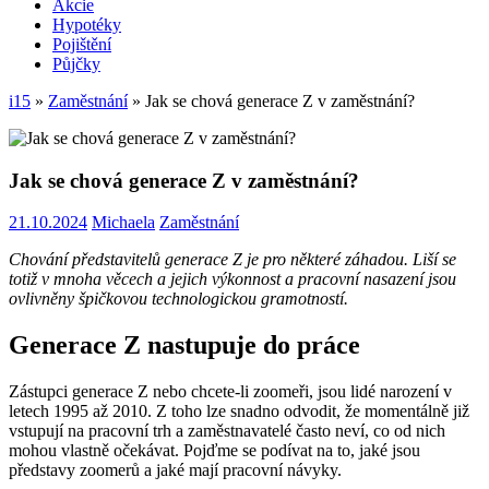
Akcie
Hypotéky
Pojištění
Půjčky
i15
»
Zaměstnání
»
Jak se chová generace Z v zaměstnání?
Jak se chová generace Z v zaměstnání?
21.10.2024
Michaela
Zaměstnání
Chování představitelů generace Z je pro některé záhadou. Liší se
totiž v mnoha věcech a jejich výkonnost a pracovní nasazení jsou
ovlivněny špičkovou technologickou gramotností.
Generace Z nastupuje do práce
Zástupci generace Z nebo chcete-li zoomeři, jsou lidé narození v
letech 1995 až 2010. Z toho lze snadno odvodit, že momentálně již
vstupují na pracovní trh a zaměstnavatelé často neví, co od nich
mohou vlastně očekávat. Pojďme se podívat na to, jaké jsou
představy zoomerů a jaké mají pracovní návyky.