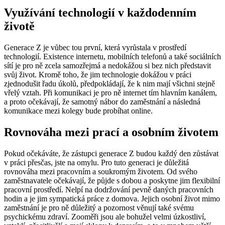
Využívání technologií v každodenním
životě
Generace Z je vůbec tou první, která vyrůstala v prostředí
technologií. Existence internetu, mobilních telefonů a také sociálních
sítí je pro ně zcela samozřejmá a nedokážou si bez nich představit
svůj život. Kromě toho, že jim technologie dokážou v práci
zjednodušit řadu úkolů, předpokládají, že k nim mají všichni stejně
vřelý vztah. Při komunikaci je pro ně internet tím hlavním kanálem,
a proto očekávají, že samotný nábor do zaměstnání a následná
komunikace mezi kolegy bude probíhat online.
Rovnováha mezi prací a osobním životem
Pokud očekáváte, že zástupci generace Z budou každý den zůstávat
v práci přesčas, jste na omylu. Pro tuto generaci je důležitá
rovnováha mezi pracovním a soukromým životem. Od svého
zaměstnavatele očekávají, že půjde s dobou a poskytne jim flexibilní
pracovní prostředí. Nelpí na dodržování pevně daných pracovních
hodin a je jim sympatická práce z domova. Jejich osobní život mimo
zaměstnání je pro ně důležitý a pozornost věnují také svému
psychickému zdraví. Zooměři jsou ale bohužel velmi úzkostliví,