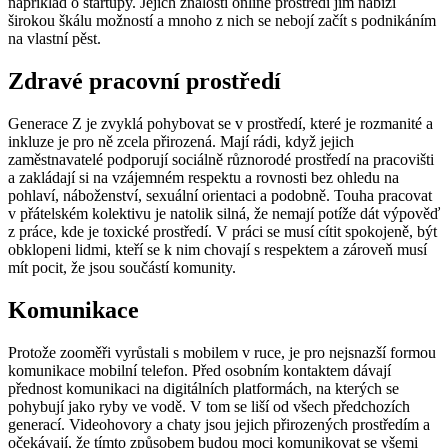
například o startupy. Jejich znalosti online prostředí jim nabízí
širokou škálu možností a mnoho z nich se nebojí začít s podnikáním
na vlastní pěst.
Zdravé pracovní prostředí
Generace Z je zvyklá pohybovat se v prostředí, které je rozmanité a
inkluze je pro ně zcela přirozená. Mají rádi, když jejich
zaměstnavatelé podporují sociálně různorodé prostředí na pracovišti
a zakládají si na vzájemném respektu a rovnosti bez ohledu na
pohlaví, náboženství, sexuální orientaci a podobně. Touha pracovat
v přátelském kolektivu je natolik silná, že nemají potíže dát výpověď
z práce, kde je toxické prostředí. V práci se musí cítit spokojeně, být
obklopeni lidmi, kteří se k nim chovají s respektem a zároveň musí
mít pocit, že jsou součástí komunity.
Komunikace
Protože zooměři vyrůstali s mobilem v ruce, je pro nejsnazší formou
komunikace mobilní telefon. Před osobním kontaktem dávají
přednost komunikaci na digitálních platformách, na kterých se
pohybují jako ryby ve vodě. V tom se liší od všech předchozích
generací. Videohovory a chaty jsou jejich přirozených prostředím a
očekávají, že tímto způsobem budou moci komunikovat se všemi