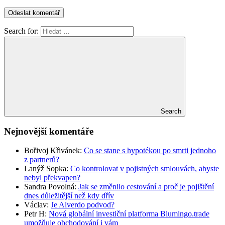
Search for:
Search
Nejnovější komentáře
Bořivoj Křivánek
:
Co se stane s hypotékou po smrti jednoho
z partnerů?
Lanýž Sopka
:
Co kontrolovat v pojistných smlouvách, abyste
nebyl překvapen?
Sandra Povolná
:
Jak se změnilo cestování a proč je pojištění
dnes důležitější než kdy dřív
Václav
:
Je Alverdo podvod?
Petr H
:
Nová globální investiční platforma Blumingo.trade
umožňuje obchodování i vám