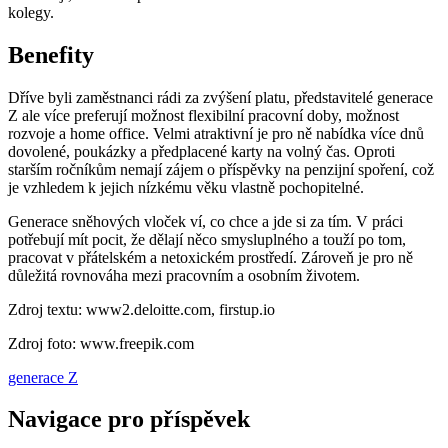
kolegy.
Benefity
Dříve byli zaměstnanci rádi za zvýšení platu, představitelé generace
Z ale více preferují možnost flexibilní pracovní doby, možnost
rozvoje a home office. Velmi atraktivní je pro ně nabídka více dnů
dovolené, poukázky a předplacené karty na volný čas. Oproti
starším ročníkům nemají zájem o příspěvky na penzijní spoření, což
je vzhledem k jejich nízkému věku vlastně pochopitelné.
Generace sněhových vloček ví, co chce a jde si za tím. V práci
potřebují mít pocit, že dělají něco smysluplného a touží po tom,
pracovat v přátelském a netoxickém prostředí. Zároveň je pro ně
důležitá rovnováha mezi pracovním a osobním životem.
Zdroj textu: www2.deloitte.com, firstup.io
Zdroj foto: www.freepik.com
generace Z
Navigace pro příspěvek