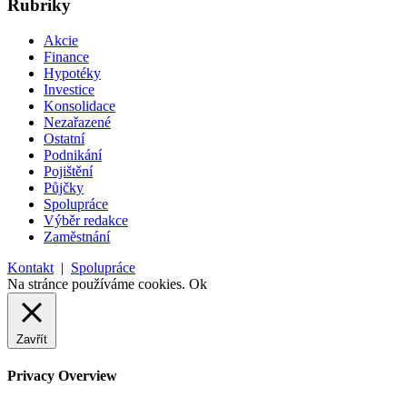
Rubriky
Akcie
Finance
Hypotéky
Investice
Konsolidace
Nezařazené
Ostatní
Podnikání
Pojištění
Půjčky
Spolupráce
Výběr redakce
Zaměstnání
Kontakt
|
Spolupráce
Na stránce používáme cookies.
Ok
Zavřít
Privacy Overview