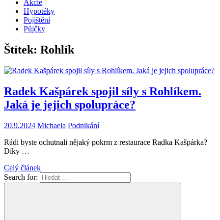
Akcie
Hypotéky
Pojištění
Půjčky
Štítek:
Rohlík
Radek Kašpárek spojil síly s Rohlíkem.
Jaká je jejich spolupráce?
20.9.2024
Michaela
Podnikání
Rádi byste ochutnali nějaký pokrm z restaurace Radka Kašpárka?
Díky …
Celý článek
Search for: