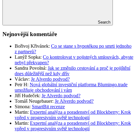
Search
Nejnovější komentáře
Bořivoj Křivánek
:
Co se stane s hypotékou po smrti jednoho
z partnerů?
Lanýž Sopka
:
Co kontrolovat v pojistných smlouvách, abyste
nebyl překvapen?
Sandra Povolná
:
Jak se změnilo cestování a proč je pojištění
dnes důležitější než kdy dřív
Václav
:
Je Alverdo podvod?
Petr H
:
Nová globální investiční platforma Blumingo.trade
umožňuje obchodování i vám
Jiří Hudeček
:
Je Alverdo podvod?
Tomáš Neugebauer
:
Je Alverdo podvod?
Simona
:
SmartBit recenze
Martin
:
Expertní analýza a poradenství od Blockberry: Krok
vpřed v progresivním světě technologií
Martin
:
Expertní analýza a poradenství od Blockberry: Krok
vpřed v progresivním světě technologií