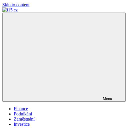
Skip to content
i15.cz
…
váš
finanční
poradce
Menu
Finance
Podnikání
Zaměstnání
Investice