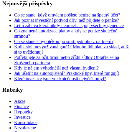
Nejnovější příspěvky
Co se stane, když omylem pošlete peníze na špatný účet?
Jak poznat investiční podvod dřív, než přijdete o peníze?
Letní zábava která nikdy neomrzí a spojí všechny generace
Co znamená autorizace platby a kdy se peníze skutečně
strhnou?
Co se stane s hypotékou po smrti jednoho z partnerů?
Kolik stojí nevyužívaná garáž? Mnoho lidí platí za sklad, aniž
si to uvědomují
Potřebujete založit firmu nebo zřídit sídlo? Obraťte se na
zkušeného partnera
Kdy je nájem výhodnější než vlastní bydlení?
Jak ušetřit na autopojištění? Praktické tipy, které fungují!
Které investice jsou ve skutečnosti největší omyl?
Rubriky
Akcie
Finance
Hypotéky
Investice
Konsolidace
Nezařazené